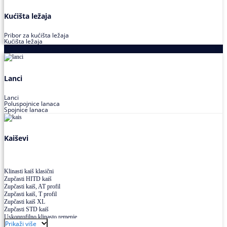
Kućišta ležaja
Pribor za kućišta ležaja
Kućišta ležaja
Proizvodi za prenos snage
Lanci
Lanci
Poluspojnice lanaca
Spojnice lanaca
Kaiševi
Klinasti kaiš klasični
Zupčasti HITD kaiš
Zupčasti kaiš, AT profil
Zupčasti kaiš, T profil
Zupčasti kaiš XL
Zupčasti STD kaiš
Uskoprofilno klinasto remenje
Prikaži više
Uskoprofilno klinasto remenje spojeno