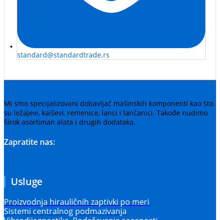
standard@standardtrade.rs
Mi smo specijalizovani dobavljač mašinskih komponenti kao što
su ležajevi, kaiševi, remenice, lanci i lančanici. Takođe nudimo
širok asortiman alata i drugih dodataka.
Zapratite nas:
Usluge
Proizvodnja hirauličnih zaptivki po meri
Sistemi centralnog podmazivanja