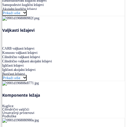
Elektroizolovani kuglični ležajevi
Samopodesivi kuglični ležajevi
Aksijalni kuglični ležajevi
Prikaži više
Kuglični ležajevi od nerđajućeg čelika
Valjkasti ležajevi
CARB valjkasti ležajevi
Konusno valjkasti ležajevi
Cilindrično valjkasti ležajevi
Cilindrično valjkasti aksijalni ležajevi
Igličasti ležajevi
Igličasti aksijalni ležajevi
Buričasti ležajevi
Prikaži više
Buričasti zaptiveni ležajevi
Buričasti aksijalni ležajevi
Komponente ležaja
Kuglice
Cilindrični valjčići
Unutrašnji prstenovi
Podloške