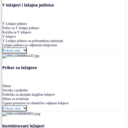
Y ležajevi i ležajne jedinice
Y Ležajne jedinice
Pribor za Y ležajne jedinice
Kućišta za Y ležajeve
Y ležajevi
Y Ležajne jedinice za prehrambenu industriju
Ležajne jedinice sa valjkastim ležajevima
Prikaži više
Pribor za ležajeve
Hilzne
Navrtke i podloške
Podloške za aksijalne kuglične ležajeve
Hilzne za izvlačenje
Ugaoni prstenovi za cilindrično valjkaste ležajeve
Prikaži više
Kombinovani ležajevi