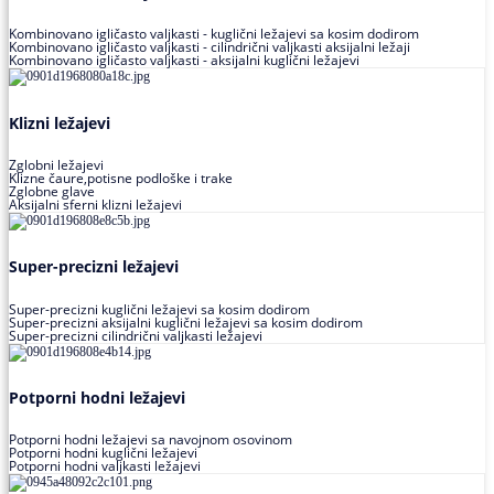
Kombinovano igličasto valjkasti - kuglični ležajevi sa kosim dodirom
Kombinovano igličasto valjkasti - cilindrični valjkasti aksijalni ležaji
Kombinovano igličasto valjkasti - aksijalni kuglični ležajevi
Klizni ležajevi
Zglobni ležajevi
Klizne čaure,potisne podloške i trake
Zglobne glave
Aksijalni sferni klizni ležajevi
Super-precizni ležajevi
Super-precizni kuglični ležajevi sa kosim dodirom
Super-precizni aksijalni kuglični ležajevi sa kosim dodirom
Super-precizni cilindrični valjkasti ležajevi
Potporni hodni ležajevi
Potporni hodni ležajevi sa navojnom osovinom
Potporni hodni kuglični ležajevi
Potporni hodni valjkasti ležajevi