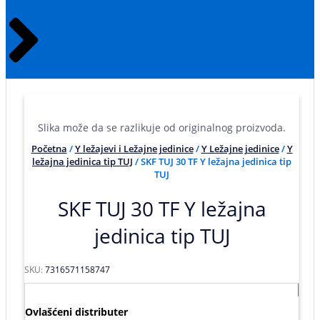
Slika može da se razlikuje od originalnog proizvoda.
Početna
/
Y ležajevi i Ležajne jedinice
/
Y Ležajne jedinice
/
Y
ležajna jedinica tip TUJ
/ SKF TUJ 30 TF Y ležajna jedinica tip
TUJ
SKF TUJ 30 TF Y ležajna
jedinica tip TUJ
SKU:
7316571158747
Ovlašćeni distributer