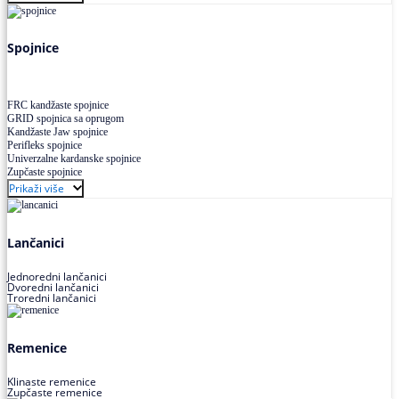
Uskoprofilno klinasto remenje XP extra power
Višekanalno remenje PJ,PK
Spojnice
FRC kandžaste spojnice
GRID spojnica sa oprugom
Kandžaste Jaw spojnice
Perifleks spojnice
Univerzalne kardanske spojnice
Zupčaste spojnice
Prikaži više
Lančanici
Jednoredni lančanici
Dvoredni lančanici
Troredni lančanici
Remenice
Klinaste remenice
Zupčaste remenice