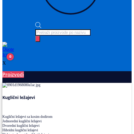
Products
search
0
X
Proizvodi
Ležajevi
Kuglični ležajevi
Kuglični ležajevi sa kosim dodirom
Jednoredni kuglični ležajevi
Dvoredni kuglični ležajevi
Hibridni kuglični ležajevi