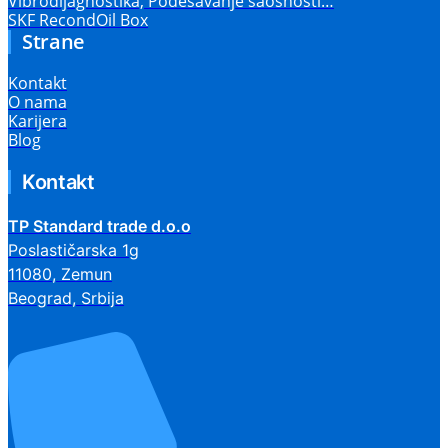
Vibrodijagnostika, Podešavanje saosnosti…
SKF RecondOil Box
Strane
Kontakt
O nama
Karijera
Blog
Kontakt
TP Standard trade d.o.o
Poslastičarska 1g
11080, Zemun
Beograd, Srbija