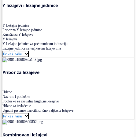
Y ležajevi i ležajne jedinice
Y Ležajne jedinice
Pribor za Y ležajne jedinice
Kućišta za Y ležajeve
Y ležajevi
Y Ležajne jedinice za prehrambenu industriju
Ležajne jedinice sa valjkastim ležajevima
Prikaži više
Pribor za ležajeve
Hilzne
Navrtke i podloške
Podloške za aksijalne kuglične ležajeve
Hilzne za izvlačenje
Ugaoni prstenovi za cilindrično valjkaste ležajeve
Prikaži više
Kombinovani ležajevi