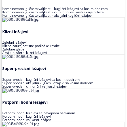
Kombinovano igličasto valjkasti - kuglični ležajevi sa kosim dodirom
Kombinovano igličasto valjkasti - cilindrični valjkasti aksijalni ležaji
Kombinovano igličasto valjkasti - aksijalni kuglični ležajevi
Klizni ležajevi
Zglobni ležajevi
Klizne čaure,potisne podloške i trake
Zglobne glave
Aksijalni sferni klizni ležajevi
Super-precizni ležajevi
Super-precizni kuglični ležajevi sa kosim dodirom
Super-precizni aksijalni kuglični ležajevi sa kosim dodirom
Super-precizni cilindrični valjkasti ležajevi
Potporni hodni ležajevi
Potporni hodni ležajevi sa navojnom osovinom
Potporni hodni kuglični ležajevi
Potporni hodni valjkasti ležajevi