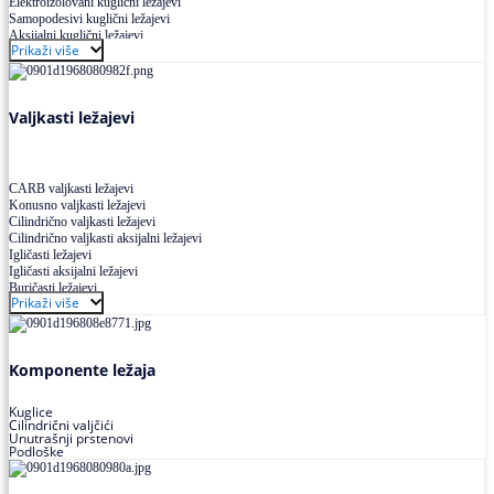
Elektroizolovani kuglični ležajevi
Samopodesivi kuglični ležajevi
Aksijalni kuglični ležajevi
Prikaži više
Kuglični ležajevi od nerđajućeg čelika
Valjkasti ležajevi
CARB valjkasti ležajevi
Konusno valjkasti ležajevi
Cilindrično valjkasti ležajevi
Cilindrično valjkasti aksijalni ležajevi
Igličasti ležajevi
Igličasti aksijalni ležajevi
Buričasti ležajevi
Prikaži više
Buričasti zaptiveni ležajevi
Buričasti aksijalni ležajevi
Komponente ležaja
Kuglice
Cilindrični valjčići
Unutrašnji prstenovi
Podloške