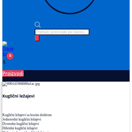
Products
search
0
X
Proizvodi
Ležajevi
Kuglični ležajevi
Kuglični ležajevi sa kosim dodirom
Jednoredni kuglični ležajevi
Dvoredni kuglični ležajevi
Hibridni kuglični ležajevi