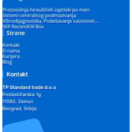
Proizvodnja hirauličnih zaptivki po meri
Sistemi centralnog podmazivanja
Vibrodijagnostika, Podešavanje saosnosti…
SKF RecondOil Box
Strane
Kontakt
O nama
Karijera
Blog
Kontakt
TP Standard trade d.o.o
Poslastičarska 1g
11080, Zemun
Beograd, Srbija