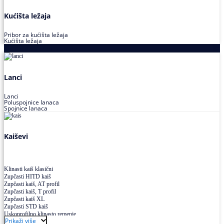
Kućišta ležaja
Pribor za kućišta ležaja
Kućišta ležaja
Proizvodi za prenos snage
Lanci
Lanci
Poluspojnice lanaca
Spojnice lanaca
Kaiševi
Klinasti kaiš klasični
Zupčasti HITD kaiš
Zupčasti kaiš, AT profil
Zupčasti kaiš, T profil
Zupčasti kaiš XL
Zupčasti STD kaiš
Uskoprofilno klinasto remenje
Prikaži više
Uskoprofilno klinasto remenje spojeno