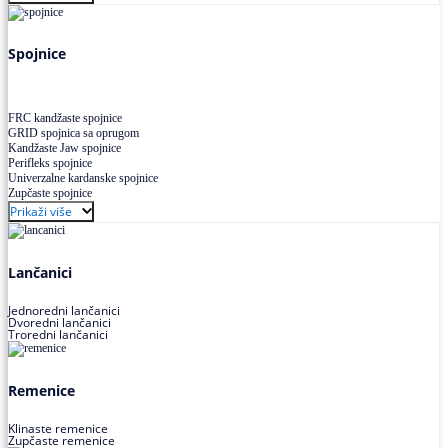
Uskoprofilno klinasto remenje XP extra power
Višekanalno remenje PJ,PK
Spojnice
FRC kandžaste spojnice
GRID spojnica sa oprugom
Kandžaste Jaw spojnice
Perifleks spojnice
Univerzalne kardanske spojnice
Zupčaste spojnice
Prikaži više
Lančanici
Jednoredni lančanici
Dvoredni lančanici
Troredni lančanici
Remenice
Klinaste remenice
Zupčaste remenice