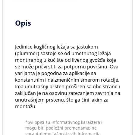
Opis
Jedinice kugličnog ležaja sa jastukom
(plummer) sastoje se od umetnutog ležaja
montiranog u kućište od livenog gvožđa koje
se može pričvrstiti za potpornu površinu. Ova
varijanta je pogodna za aplikacije sa
konstantnim i naizmeničnim smerom rotacije.
Ima unutrašnji prsten proširen sa obe strane i
zaključan je na osovinu zatezanjem zavrtnja na
unutrašnjem prstenu, što ga čini lakim za
montažu.
*Svi opisi su informativnog karaktera i
mogu biti podložni promenama; ne
garantujemo tačnost svih informacija