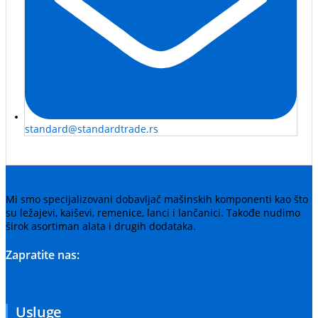
standard@standardtrade.rs
Mi smo specijalizovani dobavljač mašinskih komponenti kao što
su ležajevi, kaiševi, remenice, lanci i lančanici. Takođe nudimo
širok asortiman alata i drugih dodataka.
Zapratite nas:
Usluge