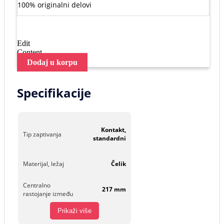
100% originalni delovi
Edit
Content
Dodaj u korpu
Specifikacije
Kontakt,
Tip zaptivanja
standardni
Materijal, ležaj
Čelik
Centralno
217 mm
rastojanje između
Prikaži više