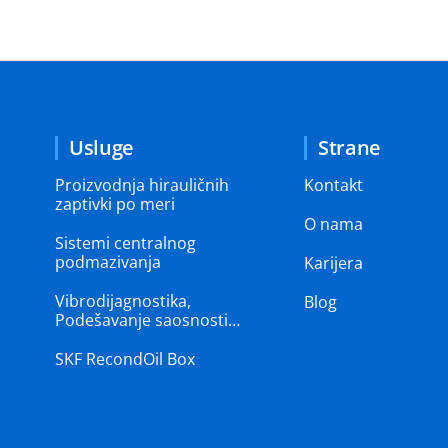
Usluge
Strane
Proizvodnja hirauličnih
Kontakt
zaptivki po meri
O nama
Sistemi centralnog
podmazivanja
Karijera
Vibrodijagnostika,
Blog
Podešavanje saosnosti…
SKF RecondOil Box