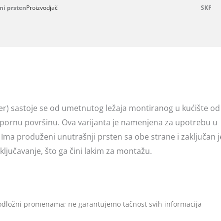
ni prsten
Proizvodjač
SKF
er) sastoje se od umetnutog ležaja montiranog u kućište od
otpornu površinu. Ova varijanta je namenjena za upotrebu u
 Ima produženi unutrašnji prsten sa obe strane i zaključan j
jučavanje, što ga čini lakim za montažu.
 podložni promenama; ne garantujemo tačnost svih informacija