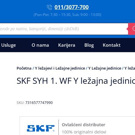
011/3077-700
(Pon–Pet: 7:30 – 15:30, Sub: 9:00 - 13:00)
Usluge
O nama
Karijera
Blog
Kontakt
Početna
/
Y ležajevi i Ležajne jedinice
/
Y Ležajne jedinice
/
Y lež
SKF SYH 1. WF Y ležajna jedini
SKU:
7316577747990
Ovlašćeni distributer
100% originalni delovi