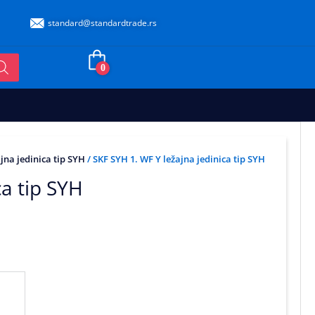
standard@standardtrade.rs
0
ajna jedinica tip SYH
/ SKF SYH 1. WF Y ležajna jedinica tip SYH
ca tip SYH