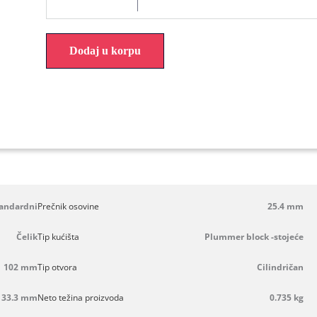
Dodaj u korpu
tandardni
Prečnik osovine
25.4 mm
Čelik
Tip kućišta
Plummer block -stojeće
102 mm
Tip otvora
Cilindričan
33.3 mm
Neto težina proizvoda
0.735 kg