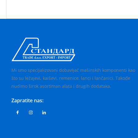
Mi smo specijalizovani dobavljač mašinskih komponenti kao
što su ležajevi, kaiševi, remenice, lanci i lančanici. Takođe
nudimo širok asortiman alata i drugih dodataka.
Zapratite nas: