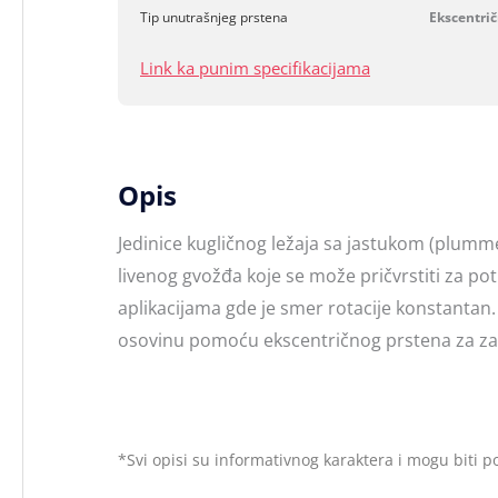
Tip unutrašnjeg prstena
Ekscentrič
Link ka punim specifikacijama
Opis
Jedinice kugličnog ležaja sa jastukom (plumm
livenog gvožđa koje se može pričvrstiti za p
aplikacijama gde je smer rotacije konstantan.
osovinu pomoću ekscentričnog prstena za zakl
*Svi opisi su informativnog karaktera i mogu biti