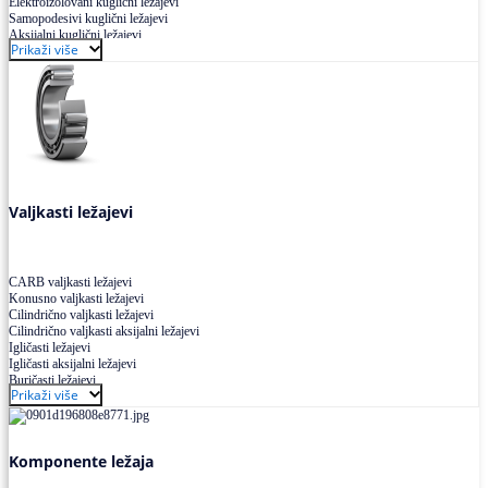
Elektroizolovani kuglični ležajevi
Samopodesivi kuglični ležajevi
Aksijalni kuglični ležajevi
Prikaži više
Kuglični ležajevi od nerđajućeg čelika
Valjkasti ležajevi
CARB valjkasti ležajevi
Konusno valjkasti ležajevi
Cilindrično valjkasti ležajevi
Cilindrično valjkasti aksijalni ležajevi
Igličasti ležajevi
Igličasti aksijalni ležajevi
Buričasti ležajevi
Prikaži više
Buričasti zaptiveni ležajevi
Buričasti aksijalni ležajevi
Komponente ležaja