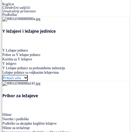
Kuglice
Cilindrični valjčići
Unutrašnji prstenovi
Podloške
Y ležajevi i ležajne jedinice
Y Ležajne jedinice
Pribor za Y ležajne jedinice
Kućišta za Y ležajeve
Y ležajevi
Y Ležajne jedinice za prehrambenu industriju
Ležajne jedinice sa valjkastim ležajevima
Prikaži više
Pribor za ležajeve
Hilzne
Navrtke i podloške
Podloške za aksijalne kuglične ležajeve
Hilzne za izvlačenje