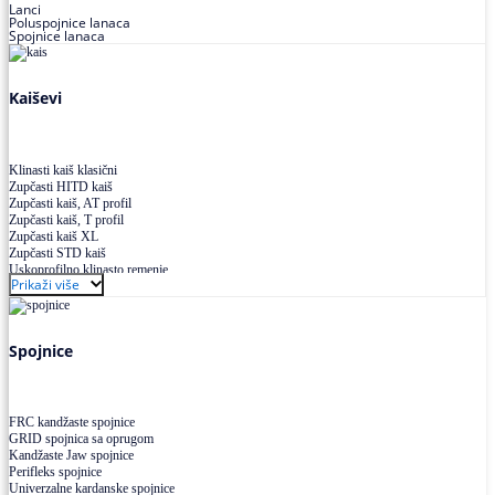
Lanci
Poluspojnice lanaca
Spojnice lanaca
Kaiševi
Klinasti kaiš klasični
Zupčasti HITD kaiš
Zupčasti kaiš, AT profil
Zupčasti kaiš, T profil
Zupčasti kaiš XL
Zupčasti STD kaiš
Uskoprofilno klinasto remenje
Prikaži više
Uskoprofilno klinasto remenje spojeno
Uskoprofilno klinasto remenje XP extra power
Višekanalno remenje PJ,PK
Spojnice
FRC kandžaste spojnice
GRID spojnica sa oprugom
Kandžaste Jaw spojnice
Perifleks spojnice
Univerzalne kardanske spojnice