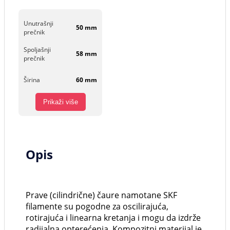
Unutrašnji
50 mm
prečnik
Spoljašnji
58 mm
prečnik
Širina
60 mm
Prikaži više
Opis
Prave (cilindrične) čaure namotane SKF
filamente su pogodne za oscilirajuća,
rotirajuća i linearna kretanja i mogu da izdrže
radijalna opterećenja. Kompozitni materijal je