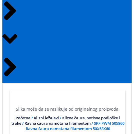
Slika može da se razlikuje od originalnog proizvoda.
Početna
/
Klizni ležajevi
/
Klizne čaure, potisne podloške i
trake
/
Ravna čaura namotana filamentom
/ SKF PWM 505860
Ravna čaura namotana filamentom 50X58X60