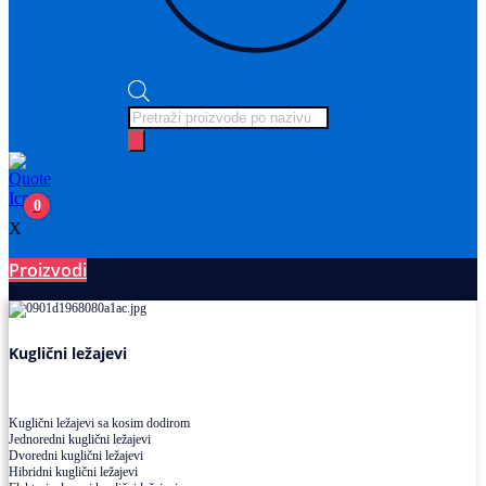
Products
search
0
X
Proizvodi
Ležajevi
Kuglični ležajevi
Kuglični ležajevi sa kosim dodirom
Jednoredni kuglični ležajevi
Dvoredni kuglični ležajevi
Hibridni kuglični ležajevi