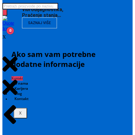
Products
Vibrodijagnostika,
search
Praćenje stanja…
SAZNAJ VIŠE
0
X
Ako sam vam potrebne
dodatne informacije
Kontakt
O nama
Karijera
Blog
Kontakt
X