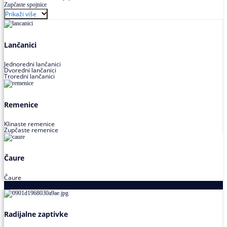
Zupčaste spojnice
Prikaži više
Lančanici
Jednoredni lančanici
Dvoredni lančanici
Troredni lančanici
Remenice
Klinaste remenice
Zupčaste remenice
Čaure
Čaure
Zaptivke
Radijalne zaptivke