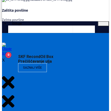
Zaštita povšine
Zaštita površine
Usluge
0
SKF RecondOil Box
X
Prečišćavanje ulja
SAZNAJ VIŠE