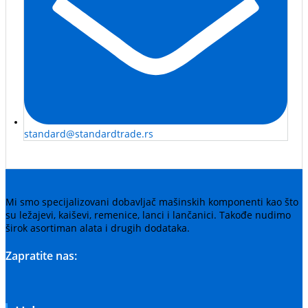
standard@standardtrade.rs
Mi smo specijalizovani dobavljač mašinskih komponenti kao što
su ležajevi, kaiševi, remenice, lanci i lančanici. Takođe nudimo
širok asortiman alata i drugih dodataka.
Zapratite nas: