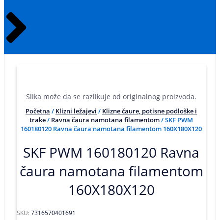
Slika može da se razlikuje od originalnog proizvoda.
Početna
/
Klizni ležajevi
/
Klizne čaure, potisne podloške i
trake
/
Ravna čaura namotana filamentom
/ SKF PWM
160180120 Ravna čaura namotana filamentom 160X180X120
SKF PWM 160180120 Ravna
čaura namotana filamentom
160X180X120
SKU:
7316570401691