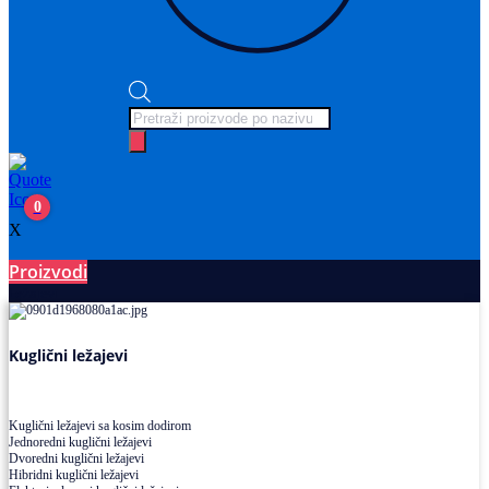
Products
search
0
X
Proizvodi
Ležajevi
Kuglični ležajevi
Kuglični ležajevi sa kosim dodirom
Jednoredni kuglični ležajevi
Dvoredni kuglični ležajevi
Hibridni kuglični ležajevi