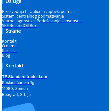
Usluge
Proizvodnja hirauličnih zaptivki po meri
Sistemi centralnog podmazivanja
Vibrodijagnostika, Podešavanje saosnosti…
SKF RecondOil Box
Strane
Kontakt
O nama
Karijera
Blog
Kontakt
TP Standard trade d.o.o
Poslastičarska 1g
11080, Zemun
Beograd, Srbija