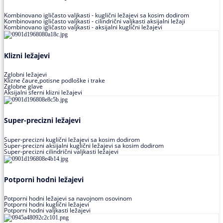
Kombinovano igličasto valjkasti - kuglični ležajevi sa kosim dodirom
Kombinovano igličasto valjkasti - cilindrični valjkasti aksijalni ležaji
Kombinovano igličasto valjkasti - aksijalni kuglični ležajevi
Klizni ležajevi
Zglobni ležajevi
Klizne čaure,potisne podloške i trake
Zglobne glave
Aksijalni sferni klizni ležajevi
Super-precizni ležajevi
Super-precizni kuglični ležajevi sa kosim dodirom
Super-precizni aksijalni kuglični ležajevi sa kosim dodirom
Super-precizni cilindrični valjkasti ležajevi
Potporni hodni ležajevi
Potporni hodni ležajevi sa navojnom osovinom
Potporni hodni kuglični ležajevi
Potporni hodni valjkasti ležajevi