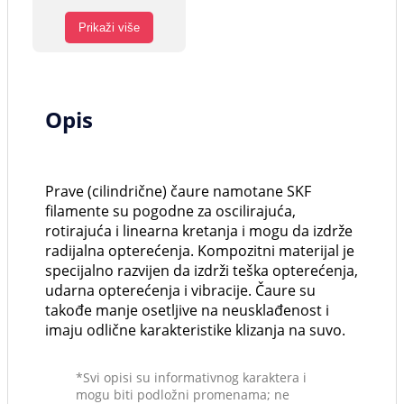
Prikaži više
Opis
Prave (cilindrične) čaure namotane SKF
filamente su pogodne za oscilirajuća,
rotirajuća i linearna kretanja i mogu da izdrže
radijalna opterećenja. Kompozitni materijal je
specijalno razvijen da izdrži teška opterećenja,
udarna opterećenja i vibracije. Čaure su
takođe manje osetljive na neusklađenost i
imaju odlične karakteristike klizanja na suvo.
*Svi opisi su informativnog karaktera i
mogu biti podložni promenama; ne