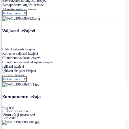
Elektroizolovani kuglični ležajevi
Samopodesivi kuglični ležajevi
Aksijalni kuglični ležajevi
Prikaži više
Kuglični ležajevi od nerđajućeg čelika
Valjkasti ležajevi
CARB valjkasti ležajevi
Konusno valjkasti ležajevi
Cilindrično valjkasti ležajevi
Cilindrično valjkasti aksijalni ležajevi
Igličasti ležajevi
Igličasti aksijalni ležajevi
Buričasti ležajevi
Prikaži više
Buričasti zaptiveni ležajevi
Buričasti aksijalni ležajevi
Komponente ležaja
Kuglice
Cilindrični valjčići
Unutrašnji prstenovi
Podloške