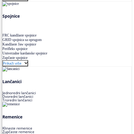
Uskoprofilno klinasto remenje XP extra power
Višekanalno remenje PJ,PK
Spojnice
FRC kandžaste spojnice
GRID spojnica sa oprugom
Kandžaste Jaw spojnice
Perifleks spojnice
Univerzalne kardanske spojnice
Zupčaste spojnice
Prikaži više
Lančanici
Jednoredni lančanici
Dvoredni lančanici
Troredni lančanici
Remenice
Klinaste remenice
Zupčaste remenice