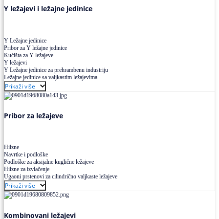
Y ležajevi i ležajne jedinice
Y Ležajne jedinice
Pribor za Y ležajne jedinice
Kućišta za Y ležajeve
Y ležajevi
Y Ležajne jedinice za prehrambenu industriju
Ležajne jedinice sa valjkastim ležajevima
Prikaži više
Pribor za ležajeve
Hilzne
Navrtke i podloške
Podloške za aksijalne kuglične ležajeve
Hilzne za izvlačenje
Ugaoni prstenovi za cilindrično valjkaste ležajeve
Prikaži više
Kombinovani ležajevi