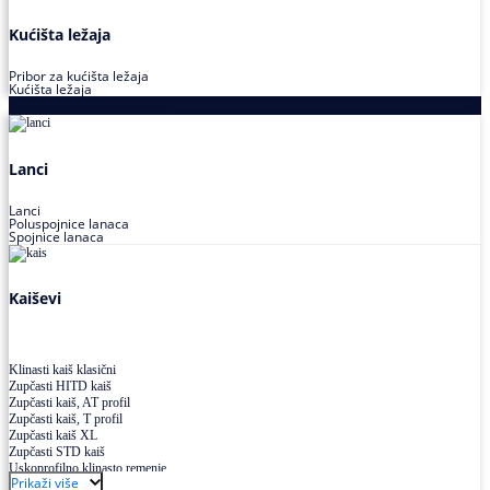
Kućišta ležaja
Pribor za kućišta ležaja
Kućišta ležaja
Proizvodi za prenos snage
Lanci
Lanci
Poluspojnice lanaca
Spojnice lanaca
Kaiševi
Klinasti kaiš klasični
Zupčasti HITD kaiš
Zupčasti kaiš, AT profil
Zupčasti kaiš, T profil
Zupčasti kaiš XL
Zupčasti STD kaiš
Uskoprofilno klinasto remenje
Prikaži više
Uskoprofilno klinasto remenje spojeno