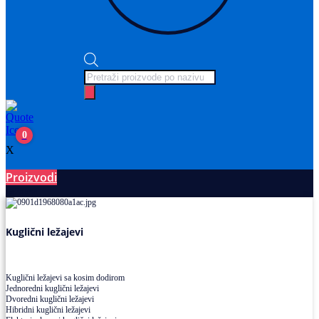
Products
search
0
X
Proizvodi
Ležajevi
Kuglični ležajevi
Kuglični ležajevi sa kosim dodirom
Jednoredni kuglični ležajevi
Dvoredni kuglični ležajevi
Hibridni kuglični ležajevi