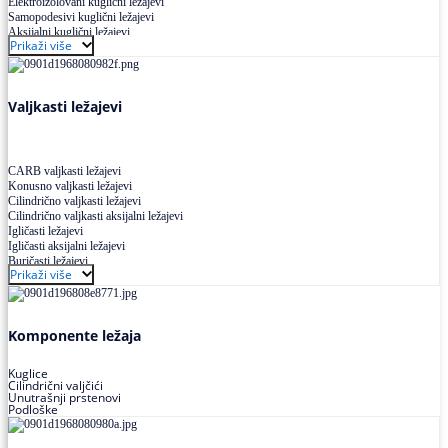
Elektroizolovani kuglični ležajevi
Samopodesivi kuglični ležajevi
Aksijalni kuglični ležajevi
Prikaži više
Kuglični ležajevi od nerđajućeg čelika
Valjkasti ležajevi
CARB valjkasti ležajevi
Konusno valjkasti ležajevi
Cilindrično valjkasti ležajevi
Cilindrično valjkasti aksijalni ležajevi
Igličasti ležajevi
Igličasti aksijalni ležajevi
Buričasti ležajevi
Prikaži više
Buričasti zaptiveni ležajevi
Buričasti aksijalni ležajevi
Komponente ležaja
Kuglice
Cilindrični valjčići
Unutrašnji prstenovi
Podloške