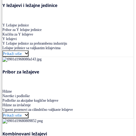
Y ležajevi i ležajne jedinice
Y Ležajne jedinice
Pribor za Y ležajne jedinice
Kućišta za Y ležajeve
Y ležajevi
Y Ležajne jedinice za prehrambenu industriju
Ležajne jedinice sa valjkastim ležajevima
Prikaži više
Pribor za ležajeve
Hilzne
Navrtke i podloške
Podloške za aksijalne kuglične ležajeve
Hilzne za izvlačenje
Ugaoni prstenovi za cilindrično valjkaste ležajeve
Prikaži više
Kombinovani ležajevi