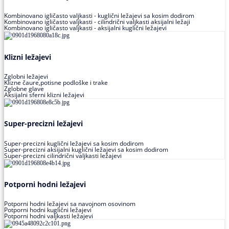
Kombinovano igličasto valjkasti - kuglični ležajevi sa kosim dodirom
Kombinovano igličasto valjkasti - cilindrični valjkasti aksijalni ležaji
Kombinovano igličasto valjkasti - aksijalni kuglični ležajevi
Klizni ležajevi
Zglobni ležajevi
Klizne čaure,potisne podloške i trake
Zglobne glave
Aksijalni sferni klizni ležajevi
Super-precizni ležajevi
Super-precizni kuglični ležajevi sa kosim dodirom
Super-precizni aksijalni kuglični ležajevi sa kosim dodirom
Super-precizni cilindrični valjkasti ležajevi
Potporni hodni ležajevi
Potporni hodni ležajevi sa navojnom osovinom
Potporni hodni kuglični ležajevi
Potporni hodni valjkasti ležajevi