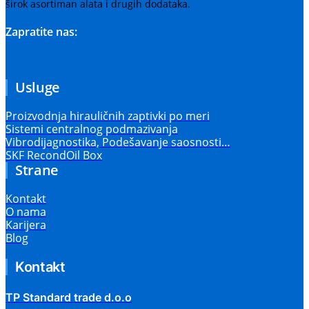
širok asortiman alata i drugih dodataka.
Zapratite nas:
Usluge
Proizvodnja hirauličnih zaptivki po meri
Sistemi centralnog podmazivanja
Vibrodijagnostika, Podešavanje saosnosti…
SKF RecondOil Box
Strane
Kontakt
O nama
Karijera
Blog
Kontakt
TP Standard trade d.o.o