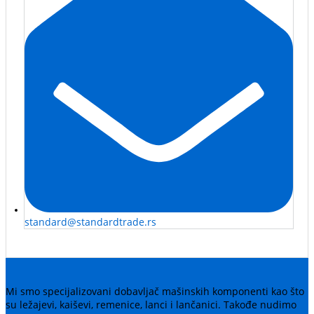
standard@standardtrade.rs
Mi smo specijalizovani dobavljač mašinskih komponenti kao što
su ležajevi, kaiševi, remenice, lanci i lančanici. Takođe nudimo