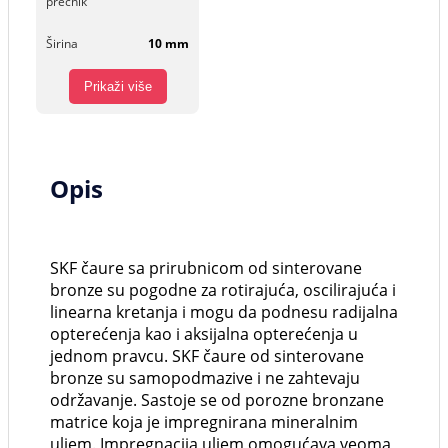
prečnik
Širina
10 mm
Prikaži više
Opis
SKF čaure sa prirubnicom od sinterovane
bronze su pogodne za rotirajuća, oscilirajuća i
linearna kretanja i mogu da podnesu radijalna
opterećenja kao i aksijalna opterećenja u
jednom pravcu. SKF čaure od sinterovane
bronze su samopodmazive i ne zahtevaju
održavanje. Sastoje se od porozne bronzane
matrice koja je impregnirana mineralnim
uljem. Impregnacija uljem omogućava veoma