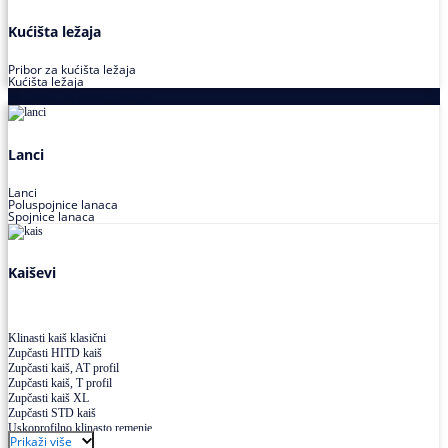
Kućišta ležaja
Pribor za kućišta ležaja
Kućišta ležaja
Proizvodi za prenos snage
Lanci
Lanci
Poluspojnice lanaca
Spojnice lanaca
Kaiševi
Klinasti kaiš klasični
Zupčasti HITD kaiš
Zupčasti kaiš, AT profil
Zupčasti kaiš, T profil
Zupčasti kaiš XL
Zupčasti STD kaiš
Uskoprofilno klinasto remenje
Prikaži više
Uskoprofilno klinasto remenje spojeno