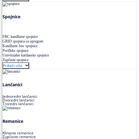
Uskoprofilno klinasto remenje XP extra power
Višekanalno remenje PJ,PK
Spojnice
FRC kandžaste spojnice
GRID spojnica sa oprugom
Kandžaste Jaw spojnice
Perifleks spojnice
Univerzalne kardanske spojnice
Zupčaste spojnice
Prikaži više
Lančanici
Jednoredni lančanici
Dvoredni lančanici
Troredni lančanici
Remenice
Klinaste remenice
Zupčaste remenice