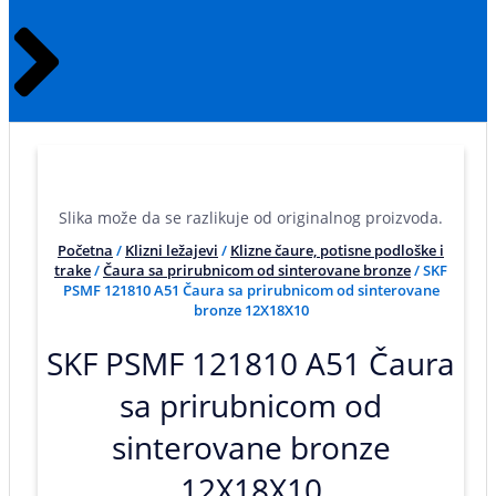
Slika može da se razlikuje od originalnog proizvoda.
Početna
/
Klizni ležajevi
/
Klizne čaure, potisne podloške i
trake
/
Čaura sa prirubnicom od sinterovane bronze
/ SKF
PSMF 121810 A51 Čaura sa prirubnicom od sinterovane
bronze 12X18X10
SKF PSMF 121810 A51 Čaura
sa prirubnicom od
sinterovane bronze
12X18X10