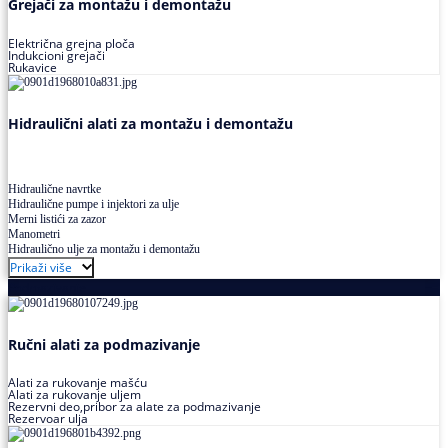
Grejači za montažu i demontažu
Električna grejna ploča
Indukcioni grejači
Rukavice
Hidraulični alati za montažu i demontažu
Hidraulične navrtke
Hidraulične pumpe i injektori za ulje
Merni listići za zazor
Manometri
Hidraulično ulje za montažu i demontažu
Prikaži više
Podmazivanje
Ručni alati za podmazivanje
Alati za rukovanje mašću
Alati za rukovanje uljem
Rezervni deo,pribor za alate za podmazivanje
Rezervoar ulja