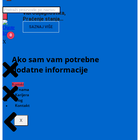
Products
Vibrodijagnostika,
search
Praćenje stanja…
SAZNAJ VIŠE
0
X
Ako sam vam potrebne
dodatne informacije
Kontakt
O nama
Karijera
Blog
Kontakt
X