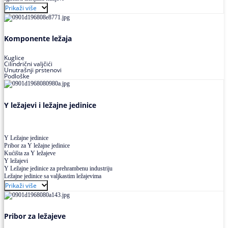
Buričasti ležajevi
Prikaži više
Buričasti zaptiveni ležajevi
Buričasti aksijalni ležajevi
Komponente ležaja
Kuglice
Cilindrični valjčići
Unutrašnji prstenovi
Podloške
Y ležajevi i ležajne jedinice
Y Ležajne jedinice
Pribor za Y ležajne jedinice
Kućišta za Y ležajeve
Y ležajevi
Y Ležajne jedinice za prehrambenu industriju
Ležajne jedinice sa valjkastim ležajevima
Prikaži više
Pribor za ležajeve