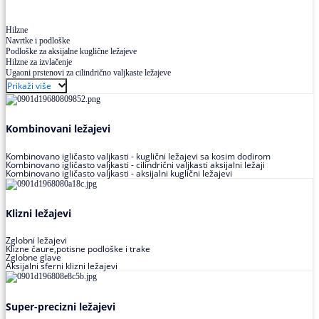
Hilzne
Navrtke i podloške
Podloške za aksijalne kuglične ležajeve
Hilzne za izvlačenje
Ugaoni prstenovi za cilindrično valjkaste ležajeve
Prikaži više
Kombinovani ležajevi
Kombinovano igličasto valjkasti - kuglični ležajevi sa kosim dodirom
Kombinovano igličasto valjkasti - cilindrični valjkasti aksijalni ležaji
Kombinovano igličasto valjkasti - aksijalni kuglični ležajevi
Klizni ležajevi
Zglobni ležajevi
Klizne čaure,potisne podloške i trake
Zglobne glave
Aksijalni sferni klizni ležajevi
Super-precizni ležajevi