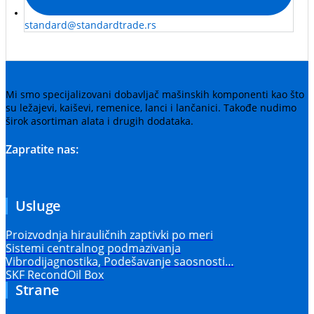
standard@standardtrade.rs
Mi smo specijalizovani dobavljač mašinskih komponenti kao što
su ležajevi, kaiševi, remenice, lanci i lančanici. Takođe nudimo
širok asortiman alata i drugih dodataka.
Zapratite nas:
Usluge
Proizvodnja hirauličnih zaptivki po meri
Sistemi centralnog podmazivanja
Vibrodijagnostika, Podešavanje saosnosti…
SKF RecondOil Box
Strane