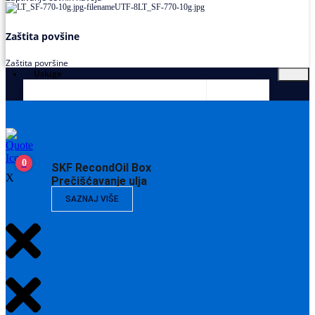
Zaštita povšine
Zaštita površine
Usluge
0
SKF RecondOil Box
X
Prečišćavanje ulja
SAZNAJ VIŠE