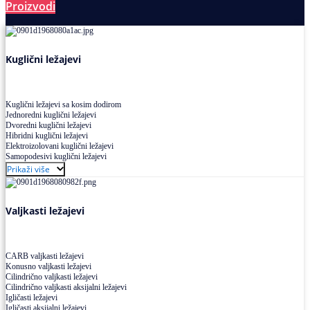
Proizvodi
Ležajevi
Kuglični ležajevi
Kuglični ležajevi sa kosim dodirom
Jednoredni kuglični ležajevi
Dvoredni kuglični ležajevi
Hibridni kuglični ležajevi
Elektroizolovani kuglični ležajevi
Samopodesivi kuglični ležajevi
Aksijalni kuglični ležajevi
Prikaži više
Kuglični ležajevi od nerđajućeg čelika
Valjkasti ležajevi
CARB valjkasti ležajevi
Konusno valjkasti ležajevi
Cilindrično valjkasti ležajevi
Cilindrično valjkasti aksijalni ležajevi
Igličasti ležajevi
Igličasti aksijalni ležajevi