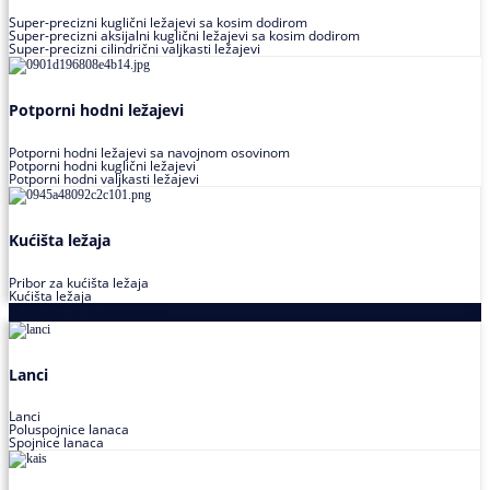
Super-precizni kuglični ležajevi sa kosim dodirom
Super-precizni aksijalni kuglični ležajevi sa kosim dodirom
Super-precizni cilindrični valjkasti ležajevi
Potporni hodni ležajevi
Potporni hodni ležajevi sa navojnom osovinom
Potporni hodni kuglični ležajevi
Potporni hodni valjkasti ležajevi
Kućišta ležaja
Pribor za kućišta ležaja
Kućišta ležaja
Proizvodi za prenos snage
Lanci
Lanci
Poluspojnice lanaca
Spojnice lanaca