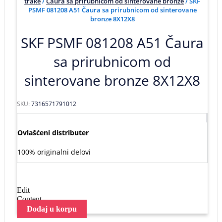
trake
/
Čaura sa prirubnicom od sinterovane bronze
/ SKF
PSMF 081208 A51 Čaura sa prirubnicom od sinterovane
bronze 8X12X8
SKF PSMF 081208 A51 Čaura
sa prirubnicom od
sinterovane bronze 8X12X8
SKU:
7316571791012
Ovlašćeni distributer
100% originalni delovi
Edit
Content
Dodaj u korpu