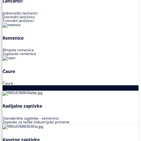
Lančanici
Jednoredni lančanici
Dvoredni lančanici
Troredni lančanici
Remenice
Klinaste remenice
Zupčaste remenice
Čaure
Čaure
Zaptivke
Radijalne zaptivke
Standardne zaptivke - semerinzi
Zaptivke za teške industrijske primene
Kasetne zaptivke