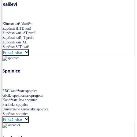
Kaiševi
Klinasti kaiš klasični
Zupčasti HITD kaiš
Zupčasti kaiš, AT profil
Zupčasti kaiš, T profil
Zupčasti kaiš XL
Zupčasti STD kaiš
Uskoprofilno klinasto remenje
Prikaži više
Uskoprofilno klinasto remenje spojeno
Uskoprofilno klinasto remenje XP extra power
Višekanalno remenje PJ,PK
Spojnice
FRC kandžaste spojnice
GRID spojnica sa oprugom
Kandžaste Jaw spojnice
Perifleks spojnice
Univerzalne kardanske spojnice
Zupčaste spojnice
Prikaži više