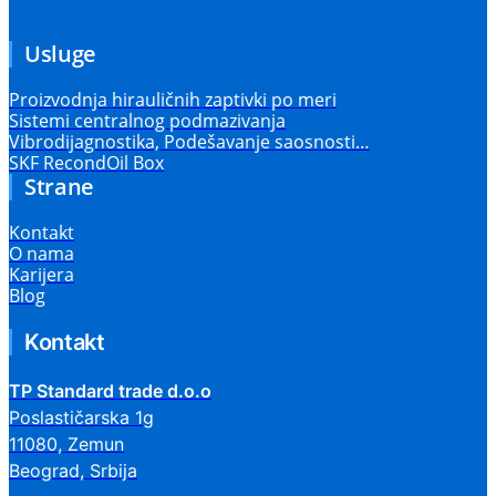
Usluge
Proizvodnja hirauličnih zaptivki po meri
Sistemi centralnog podmazivanja
Vibrodijagnostika, Podešavanje saosnosti…
SKF RecondOil Box
Strane
Kontakt
O nama
Karijera
Blog
Kontakt
TP Standard trade d.o.o
Poslastičarska 1g
11080, Zemun
Beograd, Srbija