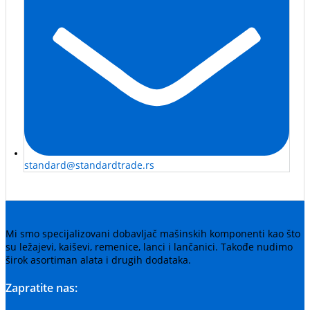
standard@standardtrade.rs
Mi smo specijalizovani dobavljač mašinskih komponenti kao što
su ležajevi, kaiševi, remenice, lanci i lančanici. Takođe nudimo
širok asortiman alata i drugih dodataka.
Zapratite nas: