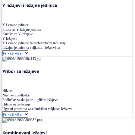
Y ležajevi i ležajne jedinice
Y Ležajne jedinice
Pribor za Y ležajne jedinice
Kućišta za Y ležajeve
Y ležajevi
Y Ležajne jedinice za prehrambenu industriju
Ležajne jedinice sa valjkastim ležajevima
Prikaži više
Pribor za ležajeve
Hilzne
Navrtke i podloške
Podloške za aksijalne kuglične ležajeve
Hilzne za izvlačenje
Ugaoni prstenovi za cilindrično valjkaste ležajeve
Prikaži više
Kombinovani ležajevi