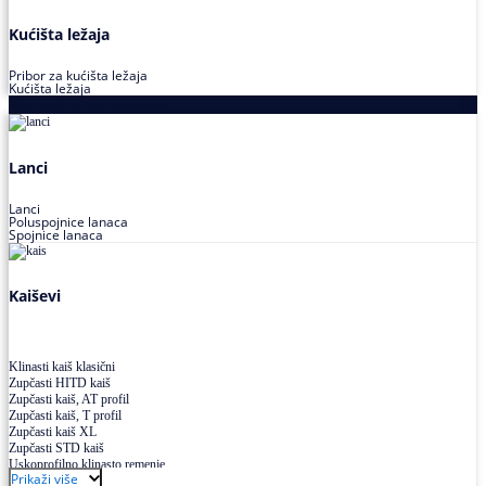
Kućišta ležaja
Pribor za kućišta ležaja
Kućišta ležaja
Proizvodi za prenos snage
Lanci
Lanci
Poluspojnice lanaca
Spojnice lanaca
Kaiševi
Klinasti kaiš klasični
Zupčasti HITD kaiš
Zupčasti kaiš, AT profil
Zupčasti kaiš, T profil
Zupčasti kaiš XL
Zupčasti STD kaiš
Uskoprofilno klinasto remenje
Prikaži više
Uskoprofilno klinasto remenje spojeno