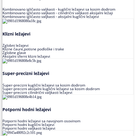
Kombinovano igličasto valjkasti - kuglični ležajevi sa kosim dodirom
Kombinovano igličasto valjkasti - cilindrični valjkasti aksijalni ležaji
Kombinovano igličasto valjkasti - aksijalni kuglični ležajevi
Klizni ležajevi
Zglobni ležajevi
Klizne čaure,potisne podloške i trake
Zglobne glave
Aksijalni sferni klizni ležajevi
Super-precizni ležajevi
Super-precizni kuglični ležajevi sa kosim dodirom
Super-precizni aksijalni kuglični ležajevi sa kosim dodirom
Super-precizni cilindrični valjkasti ležajevi
Potporni hodni ležajevi
Potporni hodni ležajevi sa navojnom osovinom
Potporni hodni kuglični ležajevi
Potporni hodni valjkasti ležajevi