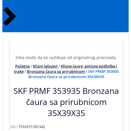
Slika može da se razlikuje od originalnog proizvoda.
Početna
/
Klizni ležajevi
/
Klizne čaure, potisne podloške i
trake
/
Bronzana čaura sa prirubnicom
/ SKF PRMF 353935
Bronzana čaura sa prirubnicom 35X39X35
SKF PRMF 353935 Bronzana
čaura sa prirubnicom
35X39X35
SKU:
7316571391342