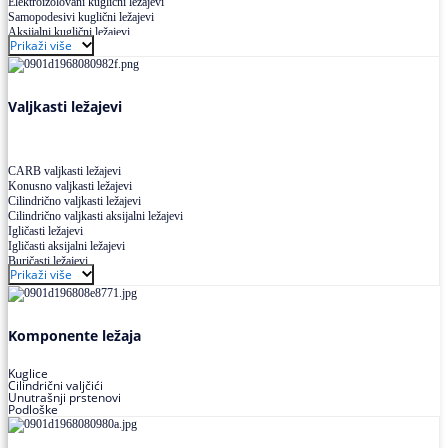
Elektroizolovani kuglični ležajevi
Samopodesivi kuglični ležajevi
Aksijalni kuglični ležajevi
Prikaži više
Kuglični ležajevi od nerđajućeg čelika
Valjkasti ležajevi
CARB valjkasti ležajevi
Konusno valjkasti ležajevi
Cilindrično valjkasti ležajevi
Cilindrično valjkasti aksijalni ležajevi
Igličasti ležajevi
Igličasti aksijalni ležajevi
Buričasti ležajevi
Prikaži više
Buričasti zaptiveni ležajevi
Buričasti aksijalni ležajevi
Komponente ležaja
Kuglice
Cilindrični valjčići
Unutrašnji prstenovi
Podloške