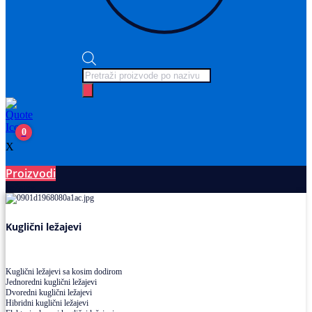
Products
search
0
X
Proizvodi
Ležajevi
Kuglični ležajevi
Kuglični ležajevi sa kosim dodirom
Jednoredni kuglični ležajevi
Dvoredni kuglični ležajevi
Hibridni kuglični ležajevi