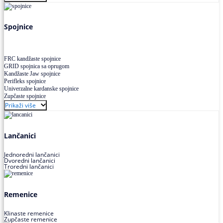
Uskoprofilno klinasto remenje XP extra power
Višekanalno remenje PJ,PK
Spojnice
FRC kandžaste spojnice
GRID spojnica sa oprugom
Kandžaste Jaw spojnice
Perifleks spojnice
Univerzalne kardanske spojnice
Zupčaste spojnice
Prikaži više
Lančanici
Jednoredni lančanici
Dvoredni lančanici
Troredni lančanici
Remenice
Klinaste remenice
Zupčaste remenice