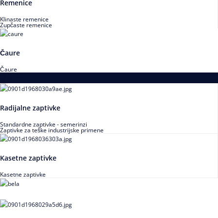
Remenice
Klinaste remenice
Zupčaste remenice
Čaure
Čaure
Zaptivke
Radijalne zaptivke
Standardne zaptivke - semerinzi
Zaptivke za teške industrijske primene
Kasetne zaptivke
Kasetne zaptivke