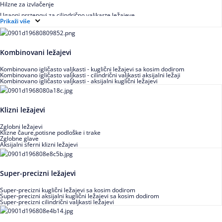
Hilzne za izvlačenje
Ugaoni prstenovi za cilindrično valjkaste ležajeve
Prikaži više
Kombinovani ležajevi
Kombinovano igličasto valjkasti - kuglični ležajevi sa kosim dodirom
Kombinovano igličasto valjkasti - cilindrični valjkasti aksijalni ležaji
Kombinovano igličasto valjkasti - aksijalni kuglični ležajevi
Klizni ležajevi
Zglobni ležajevi
Klizne čaure,potisne podloške i trake
Zglobne glave
Aksijalni sferni klizni ležajevi
Super-precizni ležajevi
Super-precizni kuglični ležajevi sa kosim dodirom
Super-precizni aksijalni kuglični ležajevi sa kosim dodirom
Super-precizni cilindrični valjkasti ležajevi