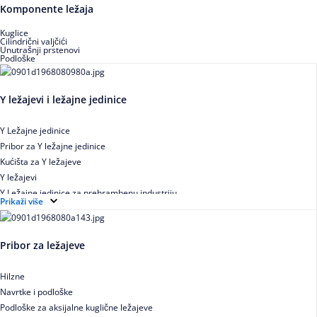
Buričasti zaptiveni ležajevi
Komponente ležaja
Buričasti aksijalni ležajevi
Kuglice
Cilindrični valjčići
Unutrašnji prstenovi
Podloške
Y ležajevi i ležajne jedinice
Y Ležajne jedinice
Pribor za Y ležajne jedinice
Kućišta za Y ležajeve
Y ležajevi
Y Ležajne jedinice za prehrambenu industriju
Prikaži više
Ležajne jedinice sa valjkastim ležajevima
Pribor za ležajeve
Hilzne
Navrtke i podloške
Podloške za aksijalne kuglične ležajeve