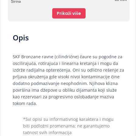
Širina
Prikaži više
Opis
SKF Bronzane ravne (cilindrične) čaure su pogodne za
oscilirajuća, rotirajuća i linearna kretanja i mogu da
izdrže radijalna opterećenja. Oni su odlično rešenje za
prljava okruženja gde visoki nivoi kontaminacije čine
dodatno podmazivanje neophodnim. Njihova klizna
površina ima džepove u obliku dijamanta koji služe
kao rezervoari za progresivno oslobađanje maziva
tokom rada.
*Svi opisi su informativnog karaktera i mogu
biti podložni promenama; ne garantujemo
tačnost svih informacija