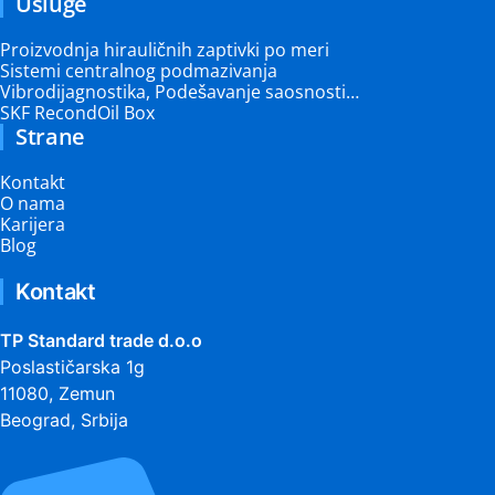
Usluge
Proizvodnja hirauličnih zaptivki po meri
Sistemi centralnog podmazivanja
Vibrodijagnostika, Podešavanje saosnosti…
SKF RecondOil Box
Strane
Kontakt
O nama
Karijera
Blog
Kontakt
TP Standard trade d.o.o
Poslastičarska 1g
11080, Zemun
Beograd, Srbija