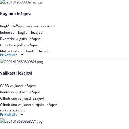
Kuglični ležajevi
Kuglični ležajevi sa kosim dodirom
Jednoredni kuglični ležajevi
Dvoredni kuglični ležajevi
Hibridni kuglični ležajevi
Elektroizolovani kuglični ležajevi
Prikaži više
Samopodesivi kuglični ležajevi
Aksijalni kuglični ležajevi
Kuglični ležajevi od nerđajućeg čelika
Valjkasti ležajevi
CARB valjkasti ležajevi
Konusno valjkasti ležajevi
Cilindrično valjkasti ležajevi
Cilindrično valjkasti aksijalni ležajevi
Igličasti ležajevi
Prikaži više
Igličasti aksijalni ležajevi
Buričasti ležajevi