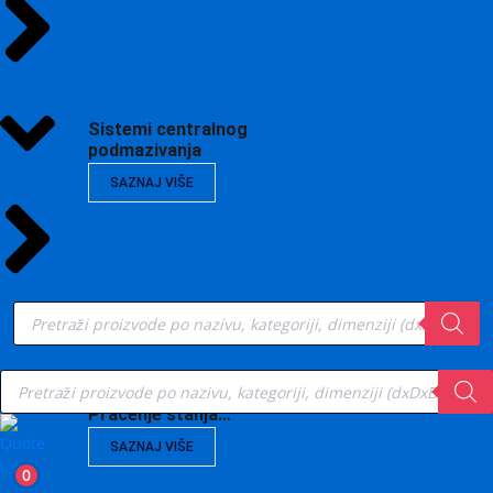
Sistemi centralnog
podmazivanja
SAZNAJ VIŠE
Products
search
Products
search
Vibrodijagnostika,
Praćenje stanja…
SAZNAJ VIŠE
0