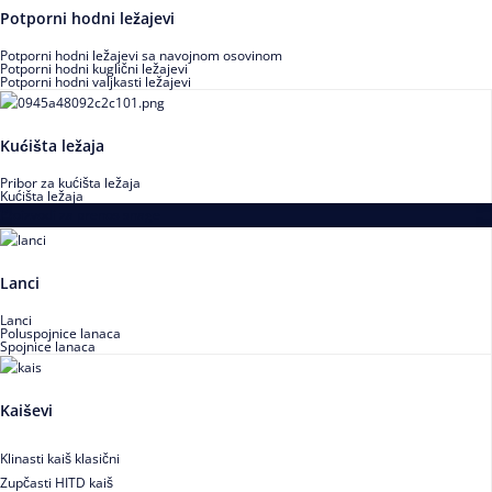
Potporni hodni ležajevi
Potporni hodni ležajevi sa navojnom osovinom
Potporni hodni kuglični ležajevi
Potporni hodni valjkasti ležajevi
Kućišta ležaja
Pribor za kućišta ležaja
Kućišta ležaja
Proizvodi za prenos snage
Lanci
Lanci
Poluspojnice lanaca
Spojnice lanaca
Kaiševi
Klinasti kaiš klasični
Zupčasti HITD kaiš