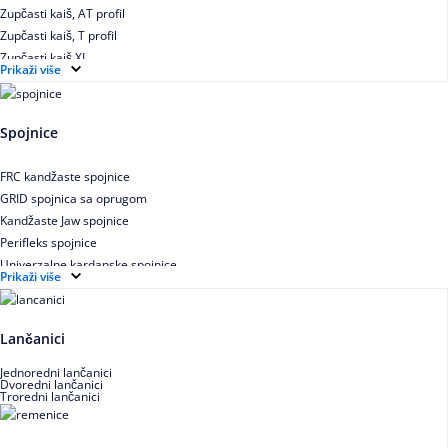
Zupčasti kaiš, AT profil
Zupčasti kaiš, T profil
Zupčasti kaiš XL
Prikaži više
Zupčasti STD kaiš
Uskoprofilno klinasto remenje
Uskoprofilno klinasto remenje spojeno
Spojnice
Uskoprofilno klinasto remenje XP extra power
Višekanalno remenje PJ,PK
FRC kandžaste spojnice
GRID spojnica sa oprugom
Kandžaste Jaw spojnice
Perifleks spojnice
Univerzalne kardanske spojnice
Prikaži više
Zupčaste spojnice
Lančanici
Jednoredni lančanici
Dvoredni lančanici
Troredni lančanici