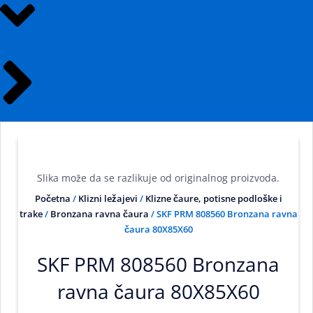
Slika može da se razlikuje od originalnog proizvoda.
Početna
/
Klizni ležajevi
/
Klizne čaure, potisne podloške i
trake
/
Bronzana ravna čaura
/ SKF PRM 808560 Bronzana ravna
čaura 80X85X60
SKF PRM 808560 Bronzana
ravna čaura 80X85X60