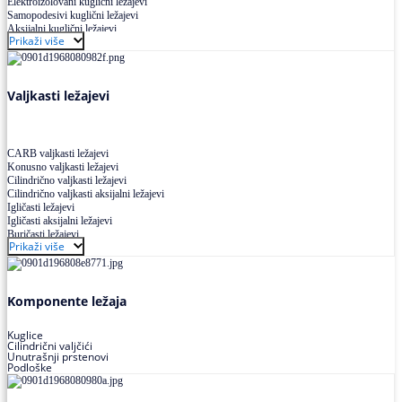
Elektroizolovani kuglični ležajevi
Samopodesivi kuglični ležajevi
Aksijalni kuglični ležajevi
Prikaži više
Kuglični ležajevi od nerđajućeg čelika
Valjkasti ležajevi
CARB valjkasti ležajevi
Konusno valjkasti ležajevi
Cilindrično valjkasti ležajevi
Cilindrično valjkasti aksijalni ležajevi
Igličasti ležajevi
Igličasti aksijalni ležajevi
Buričasti ležajevi
Prikaži više
Buričasti zaptiveni ležajevi
Buričasti aksijalni ležajevi
Komponente ležaja
Kuglice
Cilindrični valjčići
Unutrašnji prstenovi
Podloške