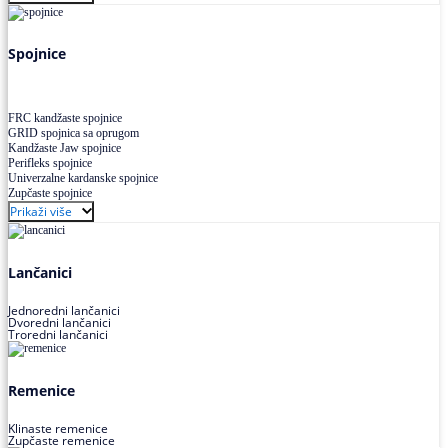
Uskoprofilno klinasto remenje XP extra power
Višekanalno remenje PJ,PK
Spojnice
FRC kandžaste spojnice
GRID spojnica sa oprugom
Kandžaste Jaw spojnice
Perifleks spojnice
Univerzalne kardanske spojnice
Zupčaste spojnice
Prikaži više
Lančanici
Jednoredni lančanici
Dvoredni lančanici
Troredni lančanici
Remenice
Klinaste remenice
Zupčaste remenice