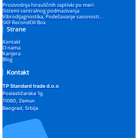
Proizvodnja hirauličnih zaptivki po meri
Sistemi centralnog podmazivanja
Vibrodijagnostika, Podešavanje saosnosti…
SKF RecondOil Box
Strane
Kontakt
O nama
Karijera
Blog
Kontakt
TP Standard trade d.o.o
Poslastičarska 1g
11080, Zemun
Beograd, Srbija