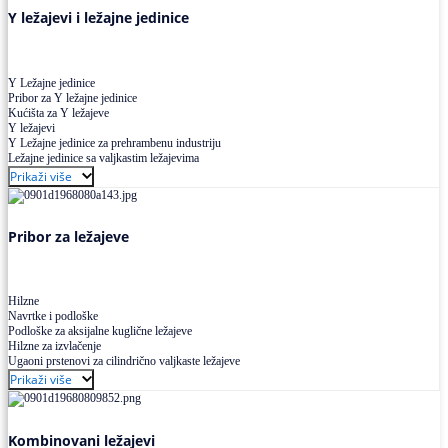
Y ležajevi i ležajne jedinice
Y Ležajne jedinice
Pribor za Y ležajne jedinice
Kućišta za Y ležajeve
Y ležajevi
Y Ležajne jedinice za prehrambenu industriju
Ležajne jedinice sa valjkastim ležajevima
Prikaži više
Pribor za ležajeve
Hilzne
Navrtke i podloške
Podloške za aksijalne kuglične ležajeve
Hilzne za izvlačenje
Ugaoni prstenovi za cilindrično valjkaste ležajeve
Prikaži više
Kombinovani ležajevi