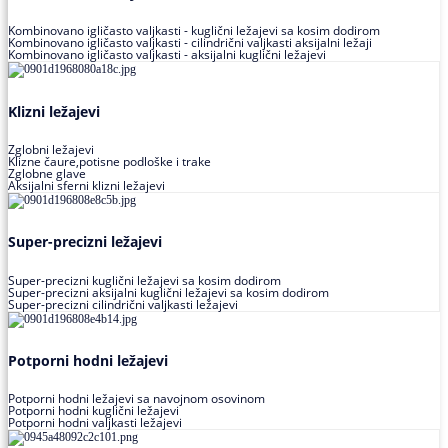
Kombinovano igličasto valjkasti - kuglični ležajevi sa kosim dodirom
Kombinovano igličasto valjkasti - cilindrični valjkasti aksijalni ležaji
Kombinovano igličasto valjkasti - aksijalni kuglični ležajevi
Klizni ležajevi
Zglobni ležajevi
Klizne čaure,potisne podloške i trake
Zglobne glave
Aksijalni sferni klizni ležajevi
Super-precizni ležajevi
Super-precizni kuglični ležajevi sa kosim dodirom
Super-precizni aksijalni kuglični ležajevi sa kosim dodirom
Super-precizni cilindrični valjkasti ležajevi
Potporni hodni ležajevi
Potporni hodni ležajevi sa navojnom osovinom
Potporni hodni kuglični ležajevi
Potporni hodni valjkasti ležajevi