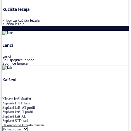
Kućišta ležaja
Pribor za kućišta ležaja
Kućišta ležaja
Proizvodi za prenos snage
Lanci
Lanci
Poluspojnice lanaca
Spojnice lanaca
Kaiševi
Klinasti kaiš klasični
Zupčasti HITD kaiš
Zupčasti kaiš, AT profil
Zupčasti kaiš, T profil
Zupčasti kaiš XL
Zupčasti STD kaiš
Uskoprofilno klinasto remenje
Prikaži više
Uskoprofilno klinasto remenje spojeno