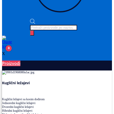
Products
search
0
X
Proizvodi
Ležajevi
Kuglični ležajevi
Kuglični ležajevi sa kosim dodirom
Jednoredni kuglični ležajevi
Dvoredni kuglični ležajevi
Hibridni kuglični ležajevi