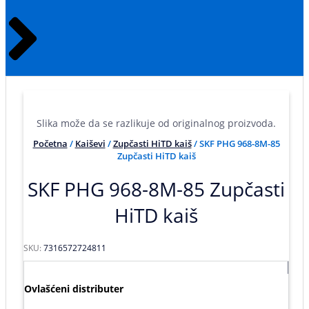
Slika može da se razlikuje od originalnog proizvoda.
Početna
/
Kaiševi
/
Zupčasti HiTD kaiš
/ SKF PHG 968-8M-85
Zupčasti HiTD kaiš
SKF PHG 968-8M-85 Zupčasti
HiTD kaiš
SKU:
7316572724811
Ovlašćeni distributer