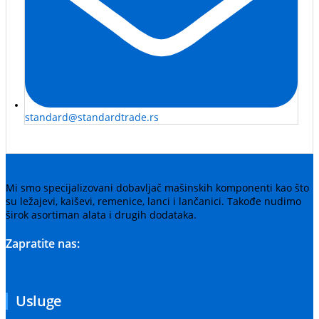
standard@standardtrade.rs
Mi smo specijalizovani dobavljač mašinskih komponenti kao što
su ležajevi, kaiševi, remenice, lanci i lančanici. Takođe nudimo
širok asortiman alata i drugih dodataka.
Zapratite nas:
Usluge