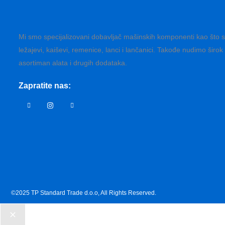
Mi smo specijalizovani dobavljač mašinskih komponenti kao što 
ležajevi, kaiševi, remenice, lanci i lančanici. Takođe nudimo širok
asortiman alata i drugih dodataka.
Zapratite nas:
©2025 TP Standard Trade d.o.o, All Rights Reserved.