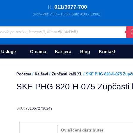
011/3077-700
(Pon–Pet: 7:30 – 15:30, Sub: 9:00 - 13:00)
Usluge
O nama
Karijera
Blog
Kontakt
Početna
/
Kaiševi
/
Zupčasti kaiš XL
/ SKF PHG 820-H-075 Zupča
SKF PHG 820-H-075 Zupčasti 
SKU:
7316572730249
Ovlašćeni distributer