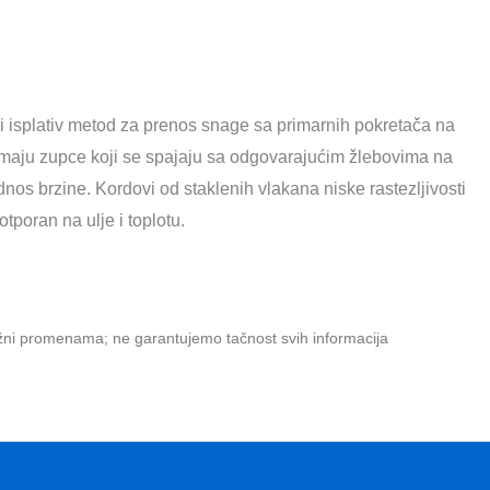
isplativ metod za prenos snage sa primarnih pokretača na
imaju zupce koji se spajaju sa odgovarajućim žlebovima na
s brzine. Kordovi od staklenih vlakana niske rastezljivosti
otporan na ulje i toplotu.
ložni promenama; ne garantujemo tačnost svih informacija