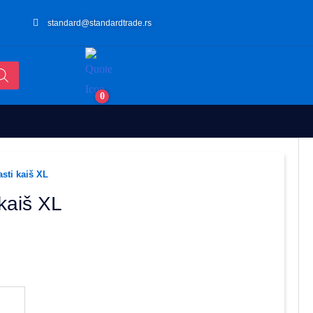
standard@standardtrade.rs
0
sti kaiš XL
kaiš XL