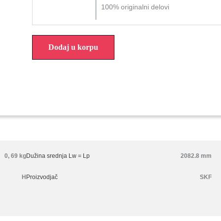
100% originalni delovi
Dodaj u korpu
0, 69 kg
Dužina srednja Lw = Lp
2082.8 mm
H
Proizvodjač
SKF