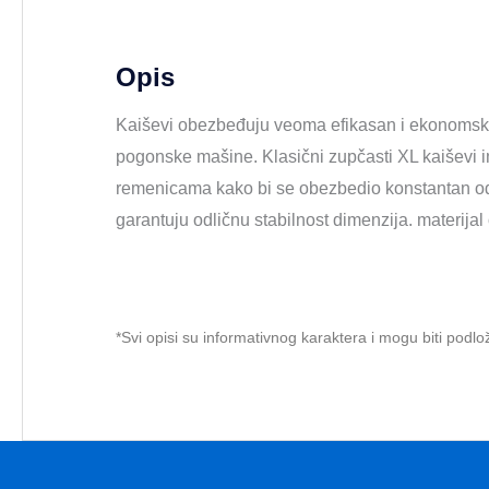
Opis
Kaiševi obezbeđuju veoma efikasan i ekonomski 
pogonske mašine. Klasični zupčasti XL kaiševi 
remenicama kako bi se obezbedio konstantan odno
garantuju odličnu stabilnost dimenzija. materijal 
*Svi opisi su informativnog karaktera i mogu biti pod