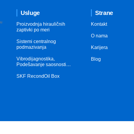
Usluge
Strane
su
Proizvodnja hirauličnih
Kontakt
zaptivki po meri
O nama
Sistemi centralnog
podmazivanja
Karijera
Vibrodijagnostika,
Blog
Podešavanje saosnosti…
SKF RecondOil Box