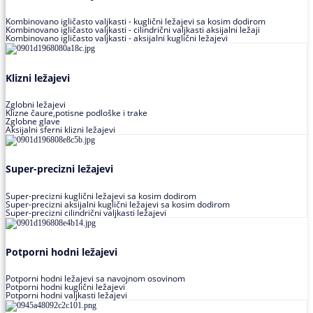
Kombinovano igličasto valjkasti - kuglični ležajevi sa kosim dodirom
Kombinovano igličasto valjkasti - cilindrični valjkasti aksijalni ležaji
Kombinovano igličasto valjkasti - aksijalni kuglični ležajevi
Klizni ležajevi
Zglobni ležajevi
Klizne čaure,potisne podloške i trake
Zglobne glave
Aksijalni sferni klizni ležajevi
Super-precizni ležajevi
Super-precizni kuglični ležajevi sa kosim dodirom
Super-precizni aksijalni kuglični ležajevi sa kosim dodirom
Super-precizni cilindrični valjkasti ležajevi
Potporni hodni ležajevi
Potporni hodni ležajevi sa navojnom osovinom
Potporni hodni kuglični ležajevi
Potporni hodni valjkasti ležajevi