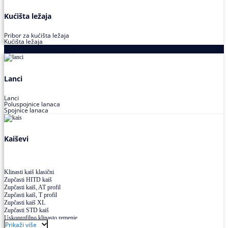
Kućišta ležaja
Pribor za kućišta ležaja
Kućišta ležaja
Proizvodi za prenos snage
Lanci
Lanci
Poluspojnice lanaca
Spojnice lanaca
Kaiševi
Klinasti kaiš klasični
Zupčasti HITD kaiš
Zupčasti kaiš, AT profil
Zupčasti kaiš, T profil
Zupčasti kaiš XL
Zupčasti STD kaiš
Uskoprofilno klinasto remenje
Prikaži više
Uskoprofilno klinasto remenje spojeno