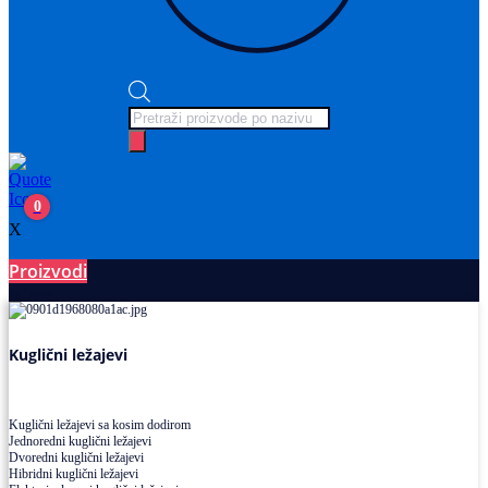
Products
search
0
X
Proizvodi
Ležajevi
Kuglični ležajevi
Kuglični ležajevi sa kosim dodirom
Jednoredni kuglični ležajevi
Dvoredni kuglični ležajevi
Hibridni kuglični ležajevi