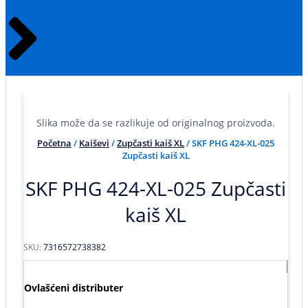
Slika može da se razlikuje od originalnog proizvoda.
Početna
/
Kaiševi
/
Zupčasti kaiš XL
/ SKF PHG 424-XL-025
Zupčasti kaiš XL
SKF PHG 424-XL-025 Zupčasti
kaiš XL
SKU:
7316572738382
Ovlašćeni distributer