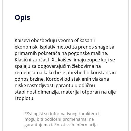
Opis
Kaiševi obezbeđuju veoma efikasan i
ekonomski isplativ metod za prenos snage sa
primarnih pokretača na pogonske mašine.
Klasični zupčasti XL kaiševi imaju zupce koji se
spajaju sa odgovarajućim žlebovima na
remenicama kako bi se obezbedio konstantan
odnos brzine. Kordovi od staklenih vlakana
niske rastezljivosti garantuju odličnu
stabilnost dimenzija. materijal otporan na ulje
i toplotu.
*Svi opisi su informativnog karaktera i
mogu biti podložni promenama; ne
garantujemo tačnost svih informacija