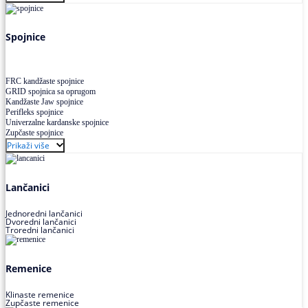
Uskoprofilno klinasto remenje XP extra power
Višekanalno remenje PJ,PK
Spojnice
FRC kandžaste spojnice
GRID spojnica sa oprugom
Kandžaste Jaw spojnice
Perifleks spojnice
Univerzalne kardanske spojnice
Zupčaste spojnice
Prikaži više
Lančanici
Jednoredni lančanici
Dvoredni lančanici
Troredni lančanici
Remenice
Klinaste remenice
Zupčaste remenice