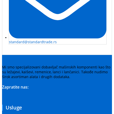
standard@standardtrade.rs
Mi smo specijalizovani dobavljač mašinskih komponenti kao što
su ležajevi, kaiševi, remenice, lanci i lančanici. Takođe nudimo
širok asortiman alata i drugih dodataka.
Zapratite nas:
Usluge