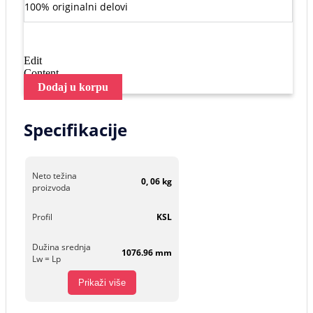
100% originalni delovi
Edit
Content
Dodaj u korpu
Specifikacije
Neto težina
0, 06 kg
proizvoda
Profil
KSL
Dužina srednja
1076.96 mm
Lw = Lp
Prikaži više