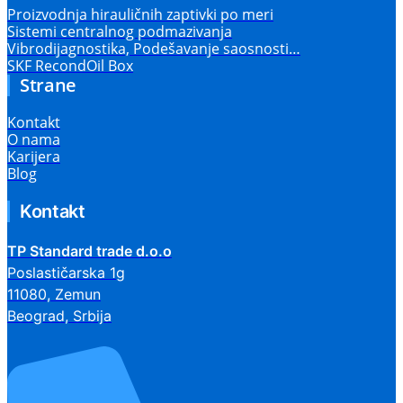
Proizvodnja hirauličnih zaptivki po meri
Sistemi centralnog podmazivanja
Vibrodijagnostika, Podešavanje saosnosti…
SKF RecondOil Box
Strane
Kontakt
O nama
Karijera
Blog
Kontakt
TP Standard trade d.o.o
Poslastičarska 1g
11080, Zemun
Beograd, Srbija