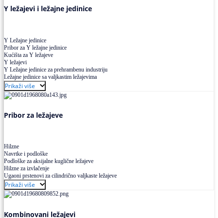
Y ležajevi i ležajne jedinice
Y Ležajne jedinice
Pribor za Y ležajne jedinice
Kućišta za Y ležajeve
Y ležajevi
Y Ležajne jedinice za prehrambenu industriju
Ležajne jedinice sa valjkastim ležajevima
Prikaži više
Pribor za ležajeve
Hilzne
Navrtke i podloške
Podloške za aksijalne kuglične ležajeve
Hilzne za izvlačenje
Ugaoni prstenovi za cilindrično valjkaste ležajeve
Prikaži više
Kombinovani ležajevi