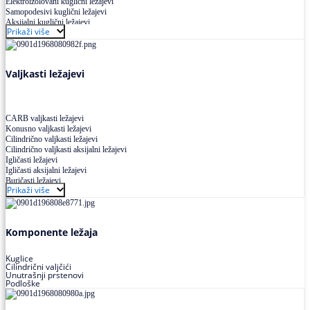
Elektroizolovani kuglični ležajevi
Samopodesivi kuglični ležajevi
Aksijalni kuglični ležajevi
Prikaži više
Kuglični ležajevi od nerđajućeg čelika
Valjkasti ležajevi
CARB valjkasti ležajevi
Konusno valjkasti ležajevi
Cilindrično valjkasti ležajevi
Cilindrično valjkasti aksijalni ležajevi
Igličasti ležajevi
Igličasti aksijalni ležajevi
Buričasti ležajevi
Prikaži više
Buričasti zaptiveni ležajevi
Buričasti aksijalni ležajevi
Komponente ležaja
Kuglice
Cilindrični valjčići
Unutrašnji prstenovi
Podloške