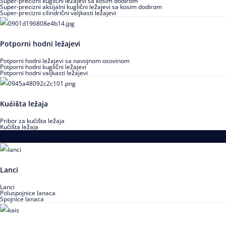
Super-precizni kuglični ležajevi sa kosim dodirom
Super-precizni aksijalni kuglični ležajevi sa kosim dodirom
Super-precizni cilindrični valjkasti ležajevi
Potporni hodni ležajevi
Potporni hodni ležajevi sa navojnom osovinom
Potporni hodni kuglični ležajevi
Potporni hodni valjkasti ležajevi
Kućišta ležaja
Pribor za kućišta ležaja
Kućišta ležaja
Proizvodi za prenos snage
Lanci
Lanci
Poluspojnice lanaca
Spojnice lanaca