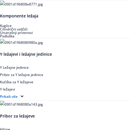
Igličasti aksijalni ležajevi
Buričasti ležajevi
Komponente ležaja
Buričasti zaptiveni ležajevi
Buričasti aksijalni ležajevi
Kuglice
Cilindrični valjčići
Unutrašnji prstenovi
Podloške
Y ležajevi i ležajne jedinice
Y Ležajne jedinice
Pribor za Y ležajne jedinice
Kućišta za Y ležajeve
Y ležajevi
Y Ležajne jedinice za prehrambenu industriju
Prikaži više
Ležajne jedinice sa valjkastim ležajevima
Pribor za ležajeve
Hilzne