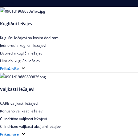
Ležajevi
Kuglični ležajevi
Kuglični ležajevi sa kosim dodirom
Jednoredni kuglični ležajevi
Dvoredni kuglični ležajevi
Hibridni kuglični ležajevi
Elektroizolovani kuglični ležajevi
Prikaži više
Samopodesivi kuglični ležajevi
Aksijalni kuglični ležajevi
Valjkasti ležajevi
Kuglični ležajevi od nerđajućeg čelika
CARB valjkasti ležajevi
Konusno valjkasti ležajevi
Cilindrično valjkasti ležajevi
Cilindrično valjkasti aksijalni ležajevi
Igličasti ležajevi
Prikaži više