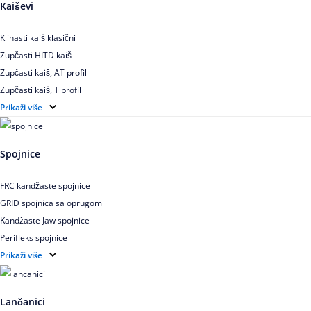
Kaiševi
Klinasti kaiš klasični
Zupčasti HITD kaiš
Zupčasti kaiš, AT profil
Zupčasti kaiš, T profil
Zupčasti kaiš XL
Prikaži više
Zupčasti STD kaiš
Uskoprofilno klinasto remenje
Spojnice
Uskoprofilno klinasto remenje spojeno
Uskoprofilno klinasto remenje XP extra power
FRC kandžaste spojnice
Višekanalno remenje PJ,PK
GRID spojnica sa oprugom
Kandžaste Jaw spojnice
Perifleks spojnice
Univerzalne kardanske spojnice
Prikaži više
Zupčaste spojnice
Lančanici