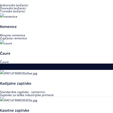
Jednoredni lančanici
Dvoredni lančanici
Troredni lančanici
Remenice
Klinaste remenice
Zupčaste remenice
Čaure
Čaure
Zaptivke
Radijalne zaptivke
Standardne zaptivke - semerinzi
Zaptivke za teške industrijske primene
Kasetne zaptivke