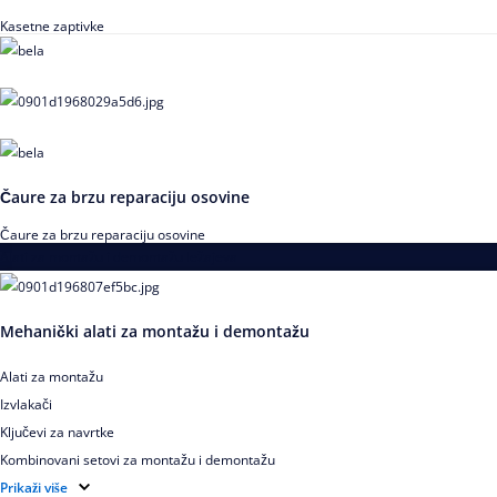
Kasetne zaptivke
Čaure za brzu reparaciju osovine
Čaure za brzu reparaciju osovine
Alati za montažu i demontažu ležajeva
Mehanički alati za montažu i demontažu
Alati za montažu
Izvlakači
Ključevi za navrtke
Kombinovani setovi za montažu i demontažu
Pribor za izvlačenje ležajeva
Prikaži više