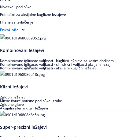
Navrtke i podloške
Podloške za aksijalne kuglične ležajeve
Hilzne za izvlačenje
Ugaoni prstenovi za cilindrično valjkaste ležajeve
Prikaži više
Kombinovani ležajevi
Kombinovano igličasto valjkasti - kuglični ležajevi sa kosim dodirom
Kombinovano igličasto valjkasti - cilindrični valjkasti aksijalni ležaji
Kombinovano igličasto valjkasti - aksijalni kuglični ležajevi
Klizni ležajevi
Zglobni ležajevi
Klizne čaure,potisne podloške i trake
Zglobne glave
Aksijalni sferni klizni ležajevi
Super-precizni ležajevi