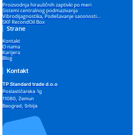
Proizvodnja hirauličnih zaptivki po meri
Sistemi centralnog podmazivanja
Vibrodijagnostika, Podešavanje saosnosti…
SKF RecondOil Box
Strane
Kontakt
O nama
Karijera
Blog
Kontakt
TP Standard trade d.o.o
Poslastičarska 1g
11080, Zemun
Beograd, Srbija