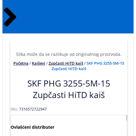
Slika može da se razlikuje od originalnog proizvoda.
Početna
/
Kaiševi
/
Zupčasti HiTD kaiš
/ SKF PHG 3255-5M-15
Zupčasti HiTD kaiš
SKF PHG 3255-5M-15
Zupčasti HiTD kaiš
SKU:
7316572722947
Ovlašćeni distributer