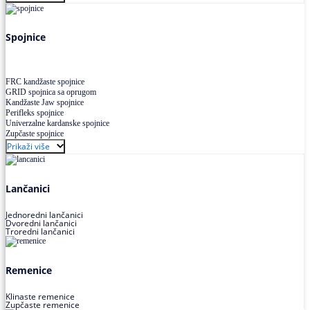
Uskoprofilno klinasto remenje XP extra power
Višekanalno remenje PJ,PK
Spojnice
FRC kandžaste spojnice
GRID spojnica sa oprugom
Kandžaste Jaw spojnice
Perifleks spojnice
Univerzalne kardanske spojnice
Zupčaste spojnice
Prikaži više
Lančanici
Jednoredni lančanici
Dvoredni lančanici
Troredni lančanici
Remenice
Klinaste remenice
Zupčaste remenice