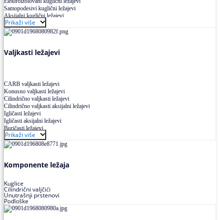
Elektroizolovani kuglični ležajevi
Samopodesivi kuglični ležajevi
Aksijalni kuglični ležajevi
Prikaži više
Kuglični ležajevi od nerđajućeg čelika
Valjkasti ležajevi
CARB valjkasti ležajevi
Konusno valjkasti ležajevi
Cilindrično valjkasti ležajevi
Cilindrično valjkasti aksijalni ležajevi
Igličasti ležajevi
Igličasti aksijalni ležajevi
Buričasti ležajevi
Prikaži više
Buričasti zaptiveni ležajevi
Buričasti aksijalni ležajevi
Komponente ležaja
Kuglice
Cilindrični valjčići
Unutrašnji prstenovi
Podloške