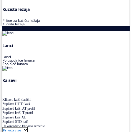
Kućišta ležaja
Pribor za kućišta ležaja
Kućišta ležaja
Proizvodi za prenos snage
Lanci
Lanci
Poluspojnice lanaca
Spojnice lanaca
Kaiševi
Klinasti kaiš klasični
Zupčasti HITD kaiš
Zupčasti kaiš, AT profil
Zupčasti kaiš, T profil
Zupčasti kaiš XL
Zupčasti STD kaiš
Uskoprofilno klinasto remenje
Prikaži više
Uskoprofilno klinasto remenje spojeno