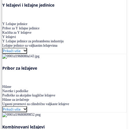
Y ležajevi i ležajne jedinice
Y Ležajne jedinice
Pribor za Y ležajne jedinice
Kućišta za Y ležajeve
Y ležajevi
Y Ležajne jedinice za prehrambenu industriju
Ležajne jedinice sa valjkastim ležajevima
Prikaži više
Pribor za ležajeve
Hilzne
Navrtke i podloške
Podloške za aksijalne kuglične ležajeve
Hilzne za izvlačenje
Ugaoni prstenovi za cilindrično valjkaste ležajeve
Prikaži više
Kombinovani ležajevi