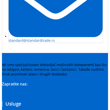
standard@standardtrade.rs
Mi smo specijalizovani dobavljač mašinskih komponenti kao što
su ležajevi, kaiševi, remenice, lanci i lančanici. Takođe nudimo
širok asortiman alata i drugih dodataka.
Zapratite nas:
Usluge