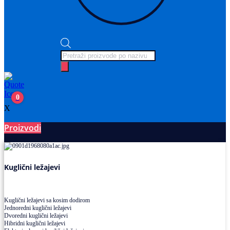
Products
search
0
X
Proizvodi
Ležajevi
Kuglični ležajevi
Kuglični ležajevi sa kosim dodirom
Jednoredni kuglični ležajevi
Dvoredni kuglični ležajevi
Hibridni kuglični ležajevi