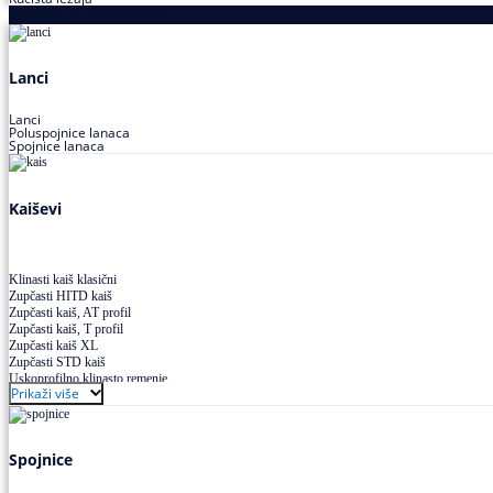
Proizvodi za prenos snage
Lanci
Lanci
Poluspojnice lanaca
Spojnice lanaca
Kaiševi
Klinasti kaiš klasični
Zupčasti HITD kaiš
Zupčasti kaiš, AT profil
Zupčasti kaiš, T profil
Zupčasti kaiš XL
Zupčasti STD kaiš
Uskoprofilno klinasto remenje
Prikaži više
Uskoprofilno klinasto remenje spojeno
Uskoprofilno klinasto remenje XP extra power
Višekanalno remenje PJ,PK
Spojnice