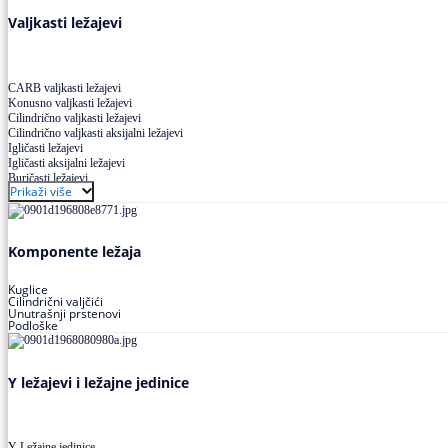
Valjkasti ležajevi
CARB valjkasti ležajevi
Konusno valjkasti ležajevi
Cilindrično valjkasti ležajevi
Cilindrično valjkasti aksijalni ležajevi
Igličasti ležajevi
Igličasti aksijalni ležajevi
Buričasti ležajevi
Prikaži više
Buričasti zaptiveni ležajevi
Buričasti aksijalni ležajevi
Komponente ležaja
Kuglice
Cilindrični valjčići
Unutrašnji prstenovi
Podloške
Y ležajevi i ležajne jedinice
Y Ležajne jedinice