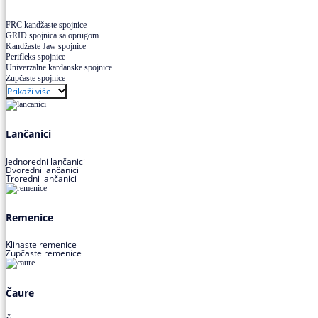
FRC kandžaste spojnice
GRID spojnica sa oprugom
Kandžaste Jaw spojnice
Perifleks spojnice
Univerzalne kardanske spojnice
Zupčaste spojnice
Prikaži više
Lančanici
Jednoredni lančanici
Dvoredni lančanici
Troredni lančanici
Remenice
Klinaste remenice
Zupčaste remenice
Čaure