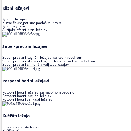
Klizni ležajevi
Zglobni ležajevi
Klizne čaure,potisne podloške i trake
Zglobne glave
Aksijalni sferni klizni ležajevi
Super-precizni ležajevi
Super-precizni kuglični ležajevi sa kosim dodirom
Super-precizni aksijalni kuglični ležajevi sa kosim dodirom
Super-precizni cilindrični valjkasti ležajevi
Potporni hodni ležajevi
Potporni hodni ležajevi sa navojnom osovinom
Potporni hodni kuglični ležajevi
Potporni hodni valjkasti ležajevi
Kućišta ležaja
Pribor za kućišta ležaja
Kućišta ležaja