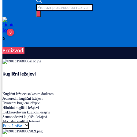
Products
search
0
X
Proizvodi
Ležajevi
Kuglični ležajevi
Kuglični ležajevi sa kosim dodirom
Jednoredni kuglični ležajevi
Dvoredni kuglični ležajevi
Hibridni kuglični ležajevi
Elektroizolovani kuglični ležajevi
Samopodesivi kuglični ležajevi
Aksijalni kuglični ležajevi
Prikaži više
Kuglični ležajevi od nerđajućeg čelika