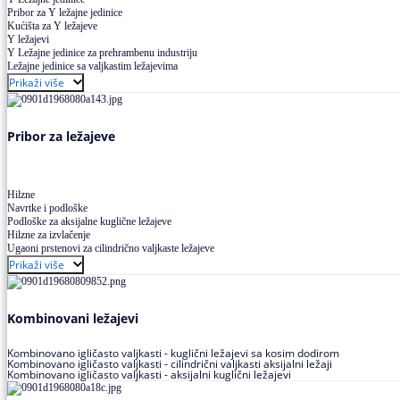
Pribor za Y ležajne jedinice
Kućišta za Y ležajeve
Y ležajevi
Y Ležajne jedinice za prehrambenu industriju
Ležajne jedinice sa valjkastim ležajevima
Prikaži više
Pribor za ležajeve
Hilzne
Navrtke i podloške
Podloške za aksijalne kuglične ležajeve
Hilzne za izvlačenje
Ugaoni prstenovi za cilindrično valjkaste ležajeve
Prikaži više
Kombinovani ležajevi
Kombinovano igličasto valjkasti - kuglični ležajevi sa kosim dodirom
Kombinovano igličasto valjkasti - cilindrični valjkasti aksijalni ležaji
Kombinovano igličasto valjkasti - aksijalni kuglični ležajevi