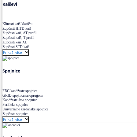
Kaiševi
Klinasti kaiš klasični
Zupčasti HITD kaiš
Zupčasti kaiš, AT profil
Zupčasti kaiš, T profil
Zupčasti kaiš XL
Zupčasti STD kaiš
Uskoprofilno klinasto remenje
Prikaži više
Uskoprofilno klinasto remenje spojeno
Uskoprofilno klinasto remenje XP extra power
Višekanalno remenje PJ,PK
Spojnice
FRC kandžaste spojnice
GRID spojnica sa oprugom
Kandžaste Jaw spojnice
Perifleks spojnice
Univerzalne kardanske spojnice
Zupčaste spojnice
Prikaži više