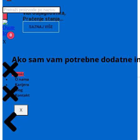
Products
Vibrodijagnostika,
search
Praćenje stanja…
SAZNAJ VIŠE
0
X
Ako sam vam potrebne dodatne in
Kontakt
O nama
Karijera
Blog
Kontakt
X