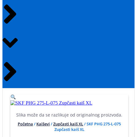
Slika može da se razlikuje od originalnog proizvoda.
Početna
/
Kaiševi
/
Zupčasti kaiš XL
/ SKF PHG 275-L-075
Zupčasti kaiš XL