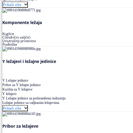
Buričasti ležajevi
Prikaži više
Buričasti zaptiveni ležajevi
Buričasti aksijalni ležajevi
Komponente ležaja
Kuglice
Cilindrični valjčići
Unutrašnji prstenovi
Podloške
Y ležajevi i ležajne jedinice
Y Ležajne jedinice
Pribor za Y ležajne jedinice
Kućišta za Y ležajeve
Y ležajevi
Y Ležajne jedinice za prehrambenu industriju
Ležajne jedinice sa valjkastim ležajevima
Prikaži više
Pribor za ležajeve