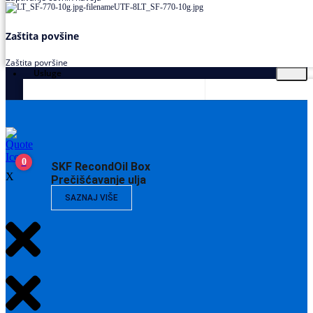
Zaštita povšine
Zaštita površine
Usluge
0
SKF RecondOil Box
X
Prečišćavanje ulja
SAZNAJ VIŠE