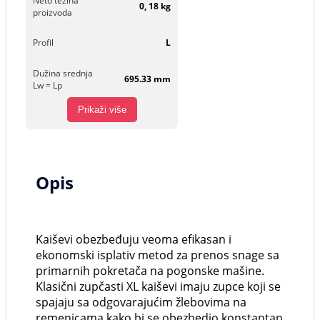
Neto težina
0, 18 kg
proizvoda
Profil
L
Dužina srednja
695.33 mm
Lw = Lp
Prikaži više
Opis
Kaiševi obezbeđuju veoma efikasan i
ekonomski isplativ metod za prenos snage sa
primarnih pokretača na pogonske mašine.
Klasični zupčasti XL kaiševi imaju zupce koji se
spajaju sa odgovarajućim žlebovima na
remenicama kako bi se obezbedio konstantan