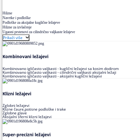
Hilzne
Navrtke i podloške
Podloške za aksijalne kuglične ležajeve
Hilzne za izvlačenje
Ugaoni prstenovi za cilindrično valjkaste ležajeve
Prikaži više
Kombinovani ležajevi
Kombinovano igličasto valjkasti - kuglični ležajevi sa kosim dodirom
Kombinovano igličasto valjkasti - cilindrični valjkasti aksijalni ležaji
Kombinovano igličasto valjkasti - aksijalni kuglični ležajevi
Klizni ležajevi
Zglobni ležajevi
Klizne čaure,potisne podloške i trake
Zglobne glave
Aksijalni sferni klizni ležajevi
Super-precizni ležajevi