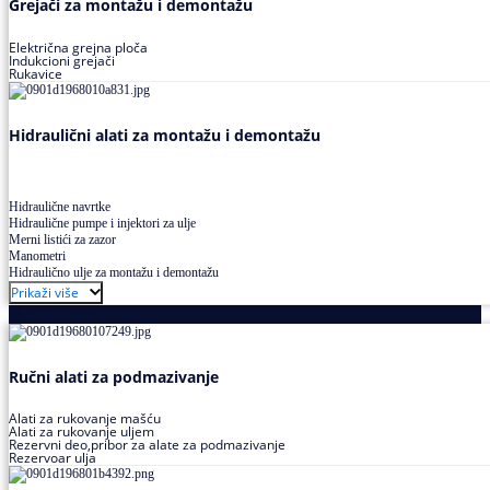
Grejači za montažu i demontažu
Električna grejna ploča
Indukcioni grejači
Rukavice
Hidraulični alati za montažu i demontažu
Hidraulične navrtke
Hidraulične pumpe i injektori za ulje
Merni listići za zazor
Manometri
Hidraulično ulje za montažu i demontažu
Prikaži više
Podmazivanje
Ručni alati za podmazivanje
Alati za rukovanje mašću
Alati za rukovanje uljem
Rezervni deo,pribor za alate za podmazivanje
Rezervoar ulja