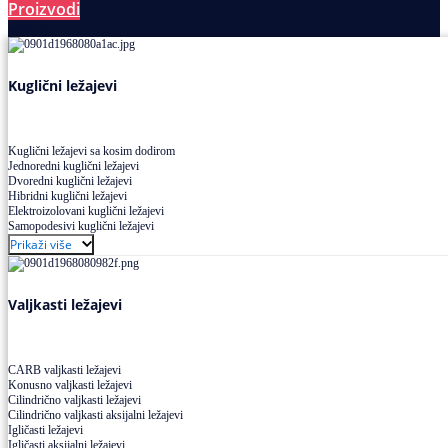
Proizvodi
Ležajevi
Kuglični ležajevi
Kuglični ležajevi sa kosim dodirom
Jednoredni kuglični ležajevi
Dvoredni kuglični ležajevi
Hibridni kuglični ležajevi
Elektroizolovani kuglični ležajevi
Samopodesivi kuglični ležajevi
Aksijalni kuglični ležajevi
Prikaži više
Kuglični ležajevi od nerđajućeg čelika
Valjkasti ležajevi
CARB valjkasti ležajevi
Konusno valjkasti ležajevi
Cilindrično valjkasti ležajevi
Cilindrično valjkasti aksijalni ležajevi
Igličasti ležajevi
Igličasti aksijalni ležajevi