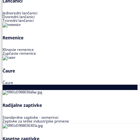
Lančanici
Jednoredni lančanici
Dvoredni lančanici
Troredni lančanici
Remenice
Klinaste remenice
Zupčaste remenice
Čaure
Čaure
Zaptivke
Radijalne zaptivke
Standardne zaptivke - semerinzi
Zaptivke za teške industrijske primene
Kasetne zaptivke