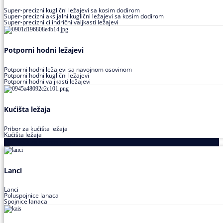
Super-precizni kuglični ležajevi sa kosim dodirom
Super-precizni aksijalni kuglični ležajevi sa kosim dodirom
Super-precizni cilindrični valjkasti ležajevi
Potporni hodni ležajevi
Potporni hodni ležajevi sa navojnom osovinom
Potporni hodni kuglični ležajevi
Potporni hodni valjkasti ležajevi
Kućišta ležaja
Pribor za kućišta ležaja
Kućišta ležaja
Proizvodi za prenos snage
Lanci
Lanci
Poluspojnice lanaca
Spojnice lanaca