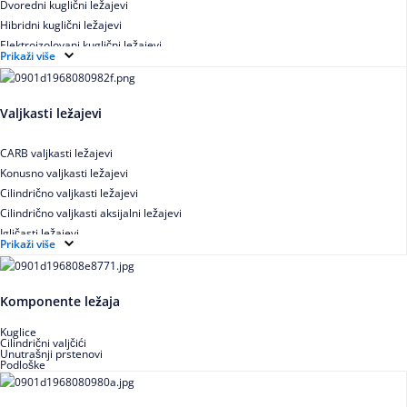
Dvoredni kuglični ležajevi
Hibridni kuglični ležajevi
Elektroizolovani kuglični ležajevi
Prikaži više
Samopodesivi kuglični ležajevi
Aksijalni kuglični ležajevi
Kuglični ležajevi od nerđajućeg čelika
Valjkasti ležajevi
CARB valjkasti ležajevi
Konusno valjkasti ležajevi
Cilindrično valjkasti ležajevi
Cilindrično valjkasti aksijalni ležajevi
Igličasti ležajevi
Prikaži više
Igličasti aksijalni ležajevi
Buričasti ležajevi
Buričasti zaptiveni ležajevi
Komponente ležaja
Buričasti aksijalni ležajevi
Kuglice
Cilindrični valjčići
Unutrašnji prstenovi
Podloške