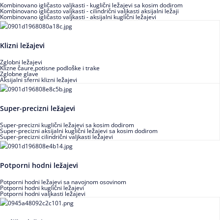
Kombinovano igličasto valjkasti - kuglični ležajevi sa kosim dodirom
Kombinovano igličasto valjkasti - cilindrični valjkasti aksijalni ležaji
Kombinovano igličasto valjkasti - aksijalni kuglični ležajevi
Klizni ležajevi
Zglobni ležajevi
Klizne čaure,potisne podloške i trake
Zglobne glave
Aksijalni sferni klizni ležajevi
Super-precizni ležajevi
Super-precizni kuglični ležajevi sa kosim dodirom
Super-precizni aksijalni kuglični ležajevi sa kosim dodirom
Super-precizni cilindrični valjkasti ležajevi
Potporni hodni ležajevi
Potporni hodni ležajevi sa navojnom osovinom
Potporni hodni kuglični ležajevi
Potporni hodni valjkasti ležajevi