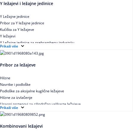
Y ležajevi i ležajne jedinice
Y Ležajne jedinice
Pribor za Y ležajne jedinice
Kućišta za Y ležajeve
Y ležajevi
Y Ležajne jedinice za prehrambenu industriju
Prikaži više
Ležajne jedinice sa valjkastim ležajevima
Pribor za ležajeve
Hilzne
Navrtke i podloške
Podloške za aksijalne kuglične ležajeve
Hilzne za izvlačenje
Ugaoni prstenovi za cilindrično valjkaste ležajeve
Prikaži više
Kombinovani ležajevi