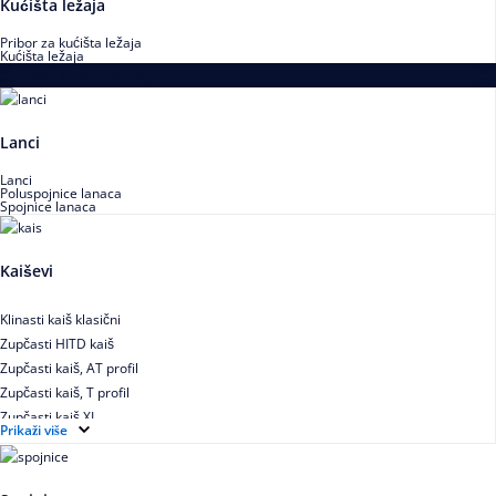
Kućišta ležaja
Pribor za kućišta ležaja
Kućišta ležaja
Proizvodi za prenos snage
Lanci
Lanci
Poluspojnice lanaca
Spojnice lanaca
Kaiševi
Klinasti kaiš klasični
Zupčasti HITD kaiš
Zupčasti kaiš, AT profil
Zupčasti kaiš, T profil
Zupčasti kaiš XL
Prikaži više
Zupčasti STD kaiš
Uskoprofilno klinasto remenje
Uskoprofilno klinasto remenje spojeno