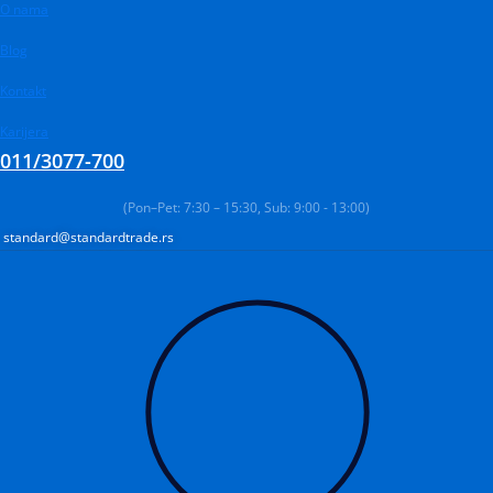
Pređi
Products
O nama
Products
Products
na
search
search
search
Blog
sadržaj
Kontakt
Karijera
011/3077-700
(Pon–Pet: 7:30 – 15:30, Sub: 9:00 - 13:00)
standard@standardtrade.rs