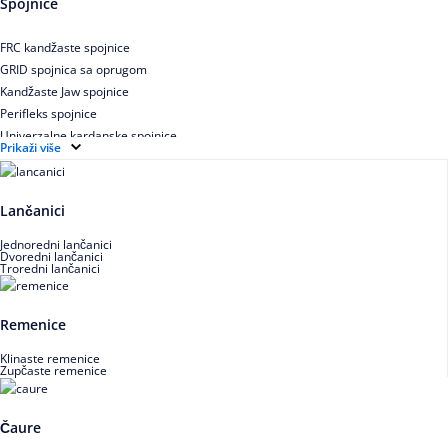
Spojnice
Uskoprofilno klinasto remenje XP extra power
Višekanalno remenje PJ,PK
FRC kandžaste spojnice
GRID spojnica sa oprugom
Kandžaste Jaw spojnice
Perifleks spojnice
Univerzalne kardanske spojnice
Prikaži više
Zupčaste spojnice
Lančanici
Jednoredni lančanici
Dvoredni lančanici
Troredni lančanici
Remenice
Klinaste remenice
Zupčaste remenice
Čaure