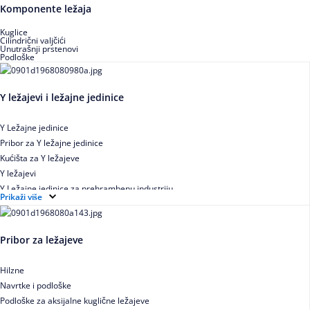
Buričasti zaptiveni ležajevi
Komponente ležaja
Buričasti aksijalni ležajevi
Kuglice
Cilindrični valjčići
Unutrašnji prstenovi
Podloške
Y ležajevi i ležajne jedinice
Y Ležajne jedinice
Pribor za Y ležajne jedinice
Kućišta za Y ležajeve
Y ležajevi
Y Ležajne jedinice za prehrambenu industriju
Prikaži više
Ležajne jedinice sa valjkastim ležajevima
Pribor za ležajeve
Hilzne
Navrtke i podloške
Podloške za aksijalne kuglične ležajeve