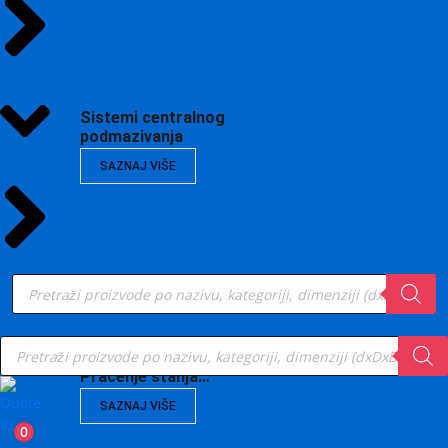
Sistemi centralnog
podmazivanja
SAZNAJ VIŠE
Products
search
Products
search
Vibrodijagnostika,
Praćenje stanja…
SAZNAJ VIŠE
0