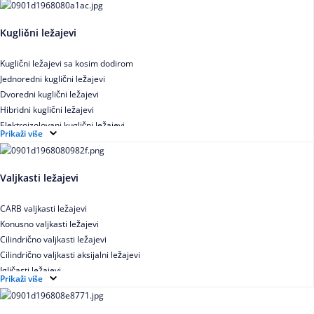
Kuglični ležajevi
Kuglični ležajevi sa kosim dodirom
Jednoredni kuglični ležajevi
Dvoredni kuglični ležajevi
Hibridni kuglični ležajevi
Elektroizolovani kuglični ležajevi
Prikaži više
Samopodesivi kuglični ležajevi
Aksijalni kuglični ležajevi
Kuglični ležajevi od nerđajućeg čelika
Valjkasti ležajevi
CARB valjkasti ležajevi
Konusno valjkasti ležajevi
Cilindrično valjkasti ležajevi
Cilindrično valjkasti aksijalni ležajevi
Igličasti ležajevi
Prikaži više
Igličasti aksijalni ležajevi
Buričasti ležajevi