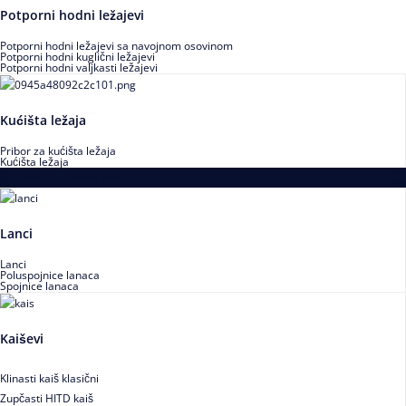
Potporni hodni ležajevi
Potporni hodni ležajevi sa navojnom osovinom
Potporni hodni kuglični ležajevi
Potporni hodni valjkasti ležajevi
Kućišta ležaja
Pribor za kućišta ležaja
Kućišta ležaja
Proizvodi za prenos snage
Lanci
Lanci
Poluspojnice lanaca
Spojnice lanaca
Kaiševi
Klinasti kaiš klasični
Zupčasti HITD kaiš