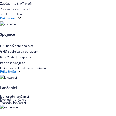
Zupčasti kaiš, AT profil
Zupčasti kaiš, T profil
Zupčasti kaiš XL
Prikaži više
Zupčasti STD kaiš
Uskoprofilno klinasto remenje
Uskoprofilno klinasto remenje spojeno
Spojnice
Uskoprofilno klinasto remenje XP extra power
Višekanalno remenje PJ,PK
FRC kandžaste spojnice
GRID spojnica sa oprugom
Kandžaste Jaw spojnice
Perifleks spojnice
Univerzalne kardanske spojnice
Prikaži više
Zupčaste spojnice
Lančanici
Jednoredni lančanici
Dvoredni lančanici
Troredni lančanici