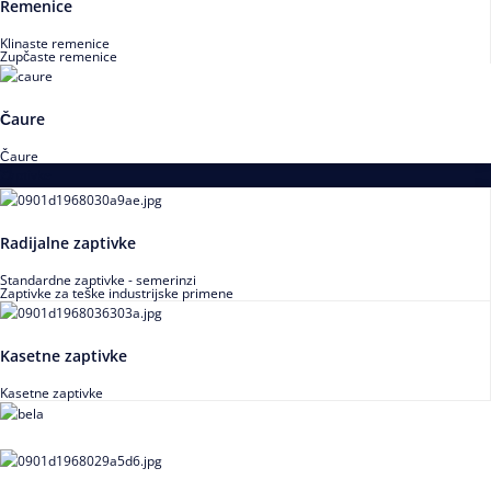
Remenice
Klinaste remenice
Zupčaste remenice
Čaure
Čaure
Zaptivke
Radijalne zaptivke
Standardne zaptivke - semerinzi
Zaptivke za teške industrijske primene
Kasetne zaptivke
Kasetne zaptivke