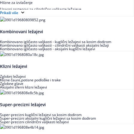
Hilzne za izvlačenje
Ugaoni prstenovi za cilindrično valjkaste ležajeve
Prikaži više
Kombinovani ležajevi
Kombinovano igličasto valjkasti - kuglični ležajevi sa kosim dodirom
Kombinovano igličasto valjkasti - cilindrični valjkasti aksijalni ležaji
Kombinovano igličasto valjkasti - aksijalni kuglični ležajevi
Klizni ležajevi
Zglobni ležajevi
Klizne čaure,potisne podloške i trake
Zglobne glave
Aksijalni sferni klizni ležajevi
Super-precizni ležajevi
Super-precizni kuglični ležajevi sa kosim dodirom
Super-precizni aksijalni kuglični ležajevi sa kosim dodirom
Super-precizni cilindrični valjkasti ležajevi