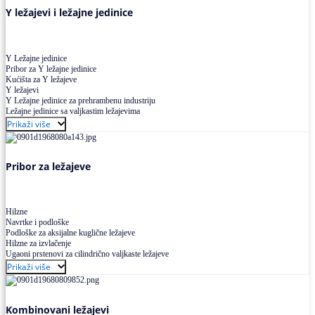
Y ležajevi i ležajne jedinice
Y Ležajne jedinice
Pribor za Y ležajne jedinice
Kućišta za Y ležajeve
Y ležajevi
Y Ležajne jedinice za prehrambenu industriju
Ležajne jedinice sa valjkastim ležajevima
Prikaži više
Pribor za ležajeve
Hilzne
Navrtke i podloške
Podloške za aksijalne kuglične ležajeve
Hilzne za izvlačenje
Ugaoni prstenovi za cilindrično valjkaste ležajeve
Prikaži više
Kombinovani ležajevi