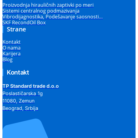
Proizvodnja hirauličnih zaptivki po meri
Sistemi centralnog podmazivanja
Vibrodijagnostika, Podešavanje saosnosti…
SKF RecondOil Box
Strane
Kontakt
O nama
Karijera
Blog
Kontakt
TP Standard trade d.o.o
Poslastičarska 1g
11080, Zemun
Beograd, Srbija