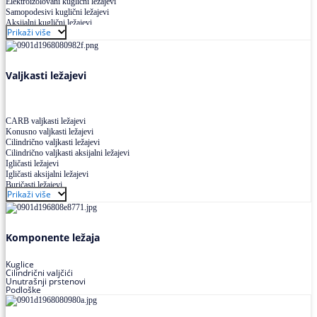
Elektroizolovani kuglični ležajevi
Samopodesivi kuglični ležajevi
Aksijalni kuglični ležajevi
Prikaži više
Kuglični ležajevi od nerđajućeg čelika
Valjkasti ležajevi
CARB valjkasti ležajevi
Konusno valjkasti ležajevi
Cilindrično valjkasti ležajevi
Cilindrično valjkasti aksijalni ležajevi
Igličasti ležajevi
Igličasti aksijalni ležajevi
Buričasti ležajevi
Prikaži više
Buričasti zaptiveni ležajevi
Buričasti aksijalni ležajevi
Komponente ležaja
Kuglice
Cilindrični valjčići
Unutrašnji prstenovi
Podloške