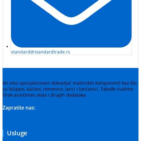
standard@standardtrade.rs
Mi smo specijalizovani dobavljač mašinskih komponenti kao što
su ležajevi, kaiševi, remenice, lanci i lančanici. Takođe nudimo
širok asortiman alata i drugih dodataka.
Zapratite nas:
Usluge