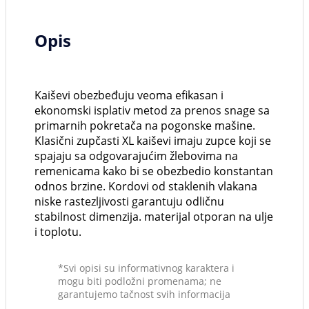
Opis
Kaiševi obezbeđuju veoma efikasan i
ekonomski isplativ metod za prenos snage sa
primarnih pokretača na pogonske mašine.
Klasični zupčasti XL kaiševi imaju zupce koji se
spajaju sa odgovarajućim žlebovima na
remenicama kako bi se obezbedio konstantan
odnos brzine. Kordovi od staklenih vlakana
niske rastezljivosti garantuju odličnu
stabilnost dimenzija. materijal otporan na ulje
i toplotu.
*Svi opisi su informativnog karaktera i
mogu biti podložni promenama; ne
garantujemo tačnost svih informacija