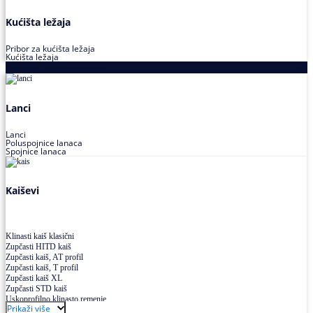
Kućišta ležaja
Pribor za kućišta ležaja
Kućišta ležaja
Proizvodi za prenos snage
Lanci
Lanci
Poluspojnice lanaca
Spojnice lanaca
Kaiševi
Klinasti kaiš klasični
Zupčasti HITD kaiš
Zupčasti kaiš, AT profil
Zupčasti kaiš, T profil
Zupčasti kaiš XL
Zupčasti STD kaiš
Uskoprofilno klinasto remenje
Prikaži više
Uskoprofilno klinasto remenje spojeno