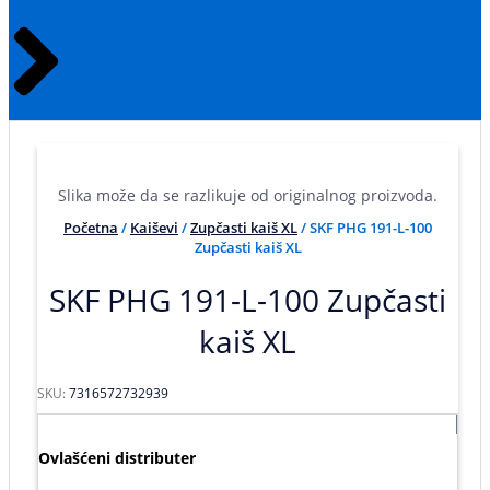
Slika može da se razlikuje od originalnog proizvoda.
Početna
/
Kaiševi
/
Zupčasti kaiš XL
/ SKF PHG 191-L-100
Zupčasti kaiš XL
SKF PHG 191-L-100 Zupčasti
kaiš XL
SKU:
7316572732939
Ovlašćeni distributer