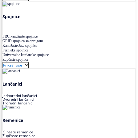
Uskoprofilno klinasto remenje XP extra power
Višekanalno remenje PJ,PK
Spojnice
FRC kandžaste spojnice
GRID spojnica sa oprugom
Kandžaste Jaw spojnice
Perifleks spojnice
Univerzalne kardanske spojnice
Zupčaste spojnice
Prikaži više
Lančanici
Jednoredni lančanici
Dvoredni lančanici
Troredni lančanici
Remenice
Klinaste remenice
Zupčaste remenice