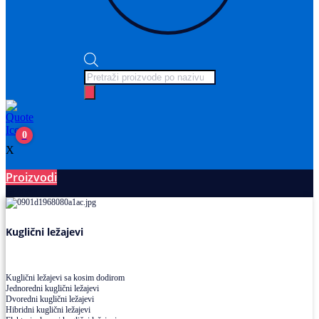
Products
search
0
X
Proizvodi
Ležajevi
Kuglični ležajevi
Kuglični ležajevi sa kosim dodirom
Jednoredni kuglični ležajevi
Dvoredni kuglični ležajevi
Hibridni kuglični ležajevi