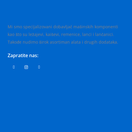
Mi smo specijalizovani dobavljač mašinskih komponenti
kao što su ležajevi, kaiševi, remenice, lanci i lančanici.
Takođe nudimo širok asortiman alata i drugih dodataka.
Zapratite nas: