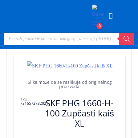
0
Slika može da se razlikuje od originalnog
proizvoda.
SKU:
SKF PHG 1660-H-
7316572732021
100 Zupčasti kaiš
XL