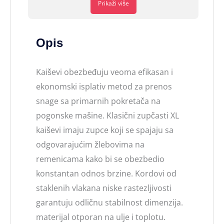
Prikaži više
Opis
Kaiševi obezbeđuju veoma efikasan i
ekonomski isplativ metod za prenos
snage sa primarnih pokretača na
pogonske mašine. Klasični zupčasti XL
kaiševi imaju zupce koji se spajaju sa
odgovarajućim žlebovima na
remenicama kako bi se obezbedio
konstantan odnos brzine. Kordovi od
staklenih vlakana niske rastezljivosti
garantuju odličnu stabilnost dimenzija.
materijal otporan na ulje i toplotu.