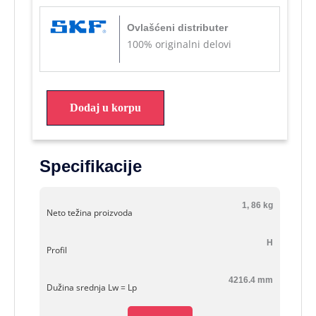
Ovlašćeni distributer
100% originalni delovi
Dodaj u korpu
Specifikacije
1, 86 kg
Neto težina proizvoda
H
Profil
4216.4 mm
Dužina srednja Lw = Lp