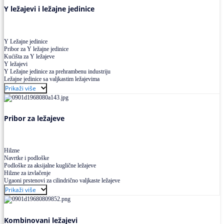
Y ležajevi i ležajne jedinice
Y Ležajne jedinice
Pribor za Y ležajne jedinice
Kućišta za Y ležajeve
Y ležajevi
Y Ležajne jedinice za prehrambenu industriju
Ležajne jedinice sa valjkastim ležajevima
Prikaži više
Pribor za ležajeve
Hilzne
Navrtke i podloške
Podloške za aksijalne kuglične ležajeve
Hilzne za izvlačenje
Ugaoni prstenovi za cilindrično valjkaste ležajeve
Prikaži više
Kombinovani ležajevi