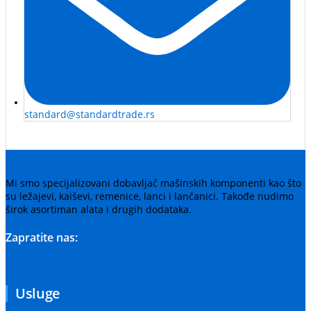
standard@standardtrade.rs
Mi smo specijalizovani dobavljač mašinskih komponenti kao što
su ležajevi, kaiševi, remenice, lanci i lančanici. Takođe nudimo
širok asortiman alata i drugih dodataka.
Zapratite nas:
Usluge