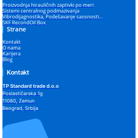
Proizvodnja hirauličnih zaptivki po meri
Sistemi centralnog podmazivanja
Vibrodijagnostika, Podešavanje saosnosti…
SKF RecondOil Box
Strane
Kontakt
O nama
Karijera
Blog
Kontakt
TP Standard trade d.o.o
Poslastičarska 1g
11080, Zemun
Beograd, Srbija