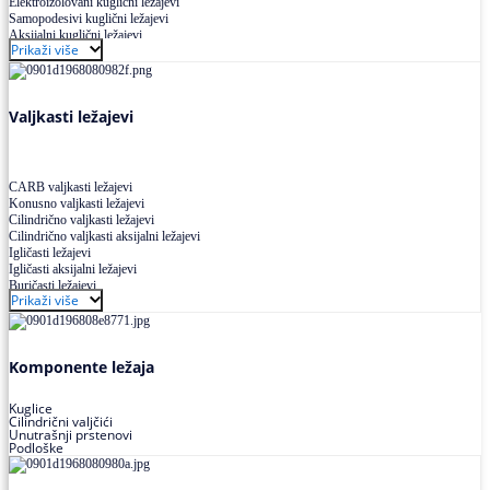
Elektroizolovani kuglični ležajevi
Samopodesivi kuglični ležajevi
Aksijalni kuglični ležajevi
Prikaži više
Kuglični ležajevi od nerđajućeg čelika
Valjkasti ležajevi
CARB valjkasti ležajevi
Konusno valjkasti ležajevi
Cilindrično valjkasti ležajevi
Cilindrično valjkasti aksijalni ležajevi
Igličasti ležajevi
Igličasti aksijalni ležajevi
Buričasti ležajevi
Prikaži više
Buričasti zaptiveni ležajevi
Buričasti aksijalni ležajevi
Komponente ležaja
Kuglice
Cilindrični valjčići
Unutrašnji prstenovi
Podloške