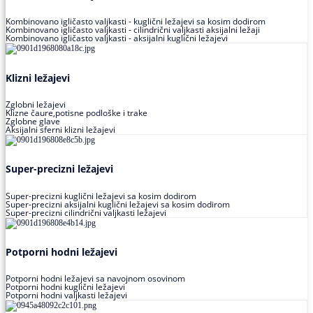
Kombinovano igličasto valjkasti - kuglični ležajevi sa kosim dodirom
Kombinovano igličasto valjkasti - cilindrični valjkasti aksijalni ležaji
Kombinovano igličasto valjkasti - aksijalni kuglični ležajevi
Klizni ležajevi
Zglobni ležajevi
Klizne čaure,potisne podloške i trake
Zglobne glave
Aksijalni sferni klizni ležajevi
Super-precizni ležajevi
Super-precizni kuglični ležajevi sa kosim dodirom
Super-precizni aksijalni kuglični ležajevi sa kosim dodirom
Super-precizni cilindrični valjkasti ležajevi
Potporni hodni ležajevi
Potporni hodni ležajevi sa navojnom osovinom
Potporni hodni kuglični ležajevi
Potporni hodni valjkasti ležajevi