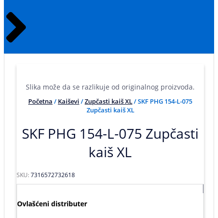
Slika može da se razlikuje od originalnog proizvoda.
Početna
/
Kaiševi
/
Zupčasti kaiš XL
/ SKF PHG 154-L-075
Zupčasti kaiš XL
SKF PHG 154-L-075 Zupčasti
kaiš XL
SKU:
7316572732618
Ovlašćeni distributer