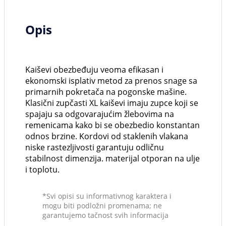
Opis
Kaiševi obezbeđuju veoma efikasan i
ekonomski isplativ metod za prenos snage sa
primarnih pokretača na pogonske mašine.
Klasični zupčasti XL kaiševi imaju zupce koji se
spajaju sa odgovarajućim žlebovima na
remenicama kako bi se obezbedio konstantan
odnos brzine. Kordovi od staklenih vlakana
niske rastezljivosti garantuju odličnu
stabilnost dimenzija. materijal otporan na ulje
i toplotu.
*Svi opisi su informativnog karaktera i
mogu biti podložni promenama; ne
garantujemo tačnost svih informacija