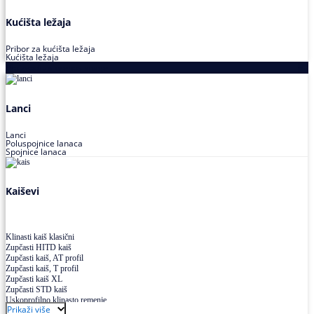
Kućišta ležaja
Pribor za kućišta ležaja
Kućišta ležaja
Proizvodi za prenos snage
Lanci
Lanci
Poluspojnice lanaca
Spojnice lanaca
Kaiševi
Klinasti kaiš klasični
Zupčasti HITD kaiš
Zupčasti kaiš, AT profil
Zupčasti kaiš, T profil
Zupčasti kaiš XL
Zupčasti STD kaiš
Uskoprofilno klinasto remenje
Prikaži više
Uskoprofilno klinasto remenje spojeno