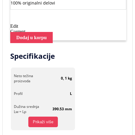
100% originalni delovi
Edit
Content
Dodaj u korpu
Specifikacije
Neto težina
0, 1 kg
proizvoda
Profil
L
Dužina srednja
390.53 mm
Lw = Lp
Prikaži više