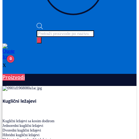
Products
search
0
X
Proizvodi
Ležajevi
Kuglični ležajevi
Kuglični ležajevi sa kosim dodirom
Jednoredni kuglični ležajevi
Dvoredni kuglični ležajevi
Hibridni kuglični ležajevi