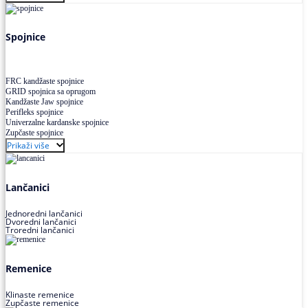
Uskoprofilno klinasto remenje XP extra power
Višekanalno remenje PJ,PK
Spojnice
FRC kandžaste spojnice
GRID spojnica sa oprugom
Kandžaste Jaw spojnice
Perifleks spojnice
Univerzalne kardanske spojnice
Zupčaste spojnice
Prikaži više
Lančanici
Jednoredni lančanici
Dvoredni lančanici
Troredni lančanici
Remenice
Klinaste remenice
Zupčaste remenice