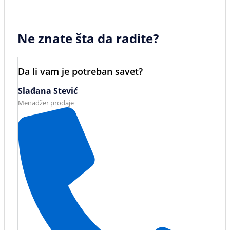
Ne znate šta da radite?
Da li vam je potreban savet?
Slađana Stević
Menadžer prodaje