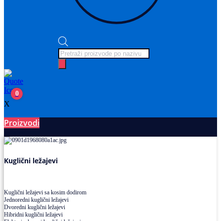
Products
search
0
X
Proizvodi
Ležajevi
Kuglični ležajevi
Kuglični ležajevi sa kosim dodirom
Jednoredni kuglični ležajevi
Dvoredni kuglični ležajevi
Hibridni kuglični ležajevi