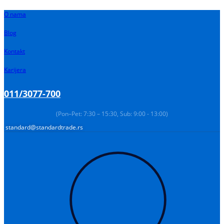
Pređi
O nama
na
sadržaj
Blog
Kontakt
Karijera
011/3077-700
(Pon–Pet: 7:30 – 15:30, Sub: 9:00 - 13:00)
standard@standardtrade.rs