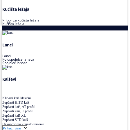
Kućišta ležaja
Pribor za kućišta ležaja
Kućišta ležaja
Proizvodi za prenos snage
Lanci
Lanci
Poluspojnice lanaca
Spojnice lanaca
Kaiševi
Klinasti kaiš klasični
Zupčasti HITD kaiš
Zupčasti kaiš, AT profil
Zupčasti kaiš, T profil
Zupčasti kaiš XL
Zupčasti STD kaiš
Uskoprofilno klinasto remenje
Prikaži više
Uskoprofilno klinasto remenje spojeno