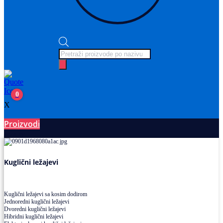
Products
search
0
X
Proizvodi
Ležajevi
Kuglični ležajevi
Kuglični ležajevi sa kosim dodirom
Jednoredni kuglični ležajevi
Dvoredni kuglični ležajevi
Hibridni kuglični ležajevi