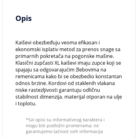
Opis
Kaiševi obezbeđuju veoma efikasan i
ekonomski isplativ metod za prenos snage sa
primarnih pokretača na pogonske mašine.
Klasični zupčasti XL kaiševi imaju zupce koji se
spajaju sa odgovarajućim žlebovima na
remenicama kako bi se obezbedio konstantan
odnos brzine. Kordovi od staklenih vlakana
niske rastezljivosti garantuju odličnu
stabilnost dimenzija. materijal otporan na ulje
i toplotu.
*Svi opisi su informativnog karaktera i
mogu biti podložni promenama; ne
garantujemo tačnost svih informacija