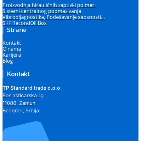
Proizvodnja hirauličnih zaptivki po meri
Sistemi centralnog podmazivanja
Vibrodijagnostika, Podešavanje saosnosti…
SKF RecondOil Box
Strane
Kontakt
O nama
Karijera
Blog
Kontakt
TP Standard trade d.o.o
Poslastičarska 1g
11080, Zemun
Beograd, Srbija