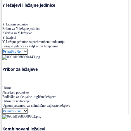
Y ležajevi i ležajne jedinice
Y Ležajne jedinice
Pribor za Y ležajne jedinice
Kućišta za Y ležajeve
Y ležajevi
Y Ležajne jedinice za prehrambenu industriju
Ležajne jedinice sa valjkastim ležajevima
Prikaži više
Pribor za ležajeve
Hilzne
Navrtke i podloške
Podloške za aksijalne kuglične ležajeve
Hilzne za izvlačenje
Ugaoni prstenovi za cilindrično valjkaste ležajeve
Prikaži više
Kombinovani ležajevi