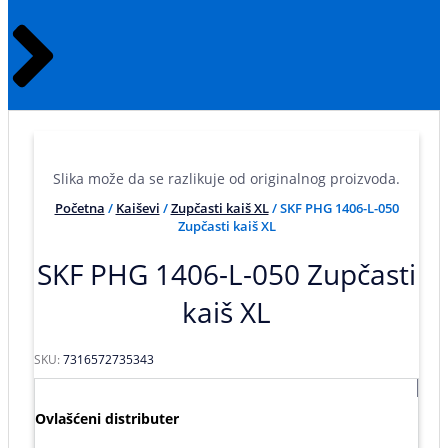
Slika može da se razlikuje od originalnog proizvoda.
Početna
/
Kaiševi
/
Zupčasti kaiš XL
/ SKF PHG 1406-L-050
Zupčasti kaiš XL
SKF PHG 1406-L-050 Zupčasti
kaiš XL
SKU:
7316572735343
Ovlašćeni distributer