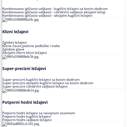
Kombinovano igličasto valjkasti - kuglični ležajevi sa kosim dodirom
Kombinovano igličasto valjkasti - cilindrični valjkasti aksijalni ležaji
Kombinovano igličasto valjkasti - aksijalni kuglični ležajevi
Klizni ležajevi
Zglobni ležajevi
Klizne čaure,potisne podloške i trake
Zglobne glave
Aksijalni sferni klizni ležajevi
Super-precizni ležajevi
Super-precizni kuglični ležajevi sa kosim dodirom
Super-precizni aksijalni kuglični ležajevi sa kosim dodirom
Super-precizni cilindrični valjkasti ležajevi
Potporni hodni ležajevi
Potporni hodni ležajevi sa navojnom osovinom
Potporni hodni kuglični ležajevi
Potporni hodni valjkasti ležajevi