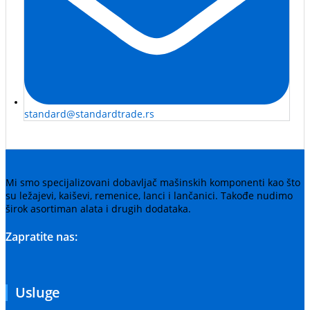
standard@standardtrade.rs
Mi smo specijalizovani dobavljač mašinskih komponenti kao što
su ležajevi, kaiševi, remenice, lanci i lančanici. Takođe nudimo
širok asortiman alata i drugih dodataka.
Zapratite nas:
Usluge