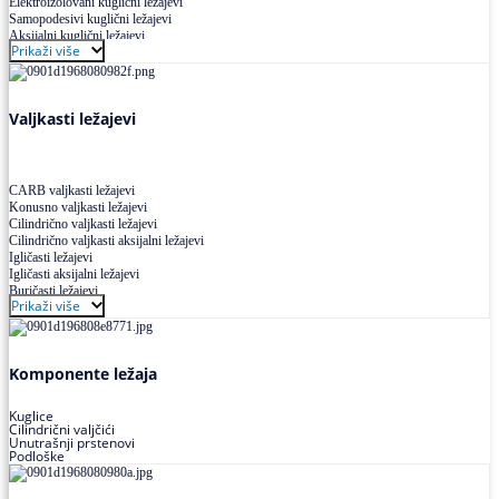
Elektroizolovani kuglični ležajevi
Samopodesivi kuglični ležajevi
Aksijalni kuglični ležajevi
Prikaži više
Kuglični ležajevi od nerđajućeg čelika
Valjkasti ležajevi
CARB valjkasti ležajevi
Konusno valjkasti ležajevi
Cilindrično valjkasti ležajevi
Cilindrično valjkasti aksijalni ležajevi
Igličasti ležajevi
Igličasti aksijalni ležajevi
Buričasti ležajevi
Prikaži više
Buričasti zaptiveni ležajevi
Buričasti aksijalni ležajevi
Komponente ležaja
Kuglice
Cilindrični valjčići
Unutrašnji prstenovi
Podloške