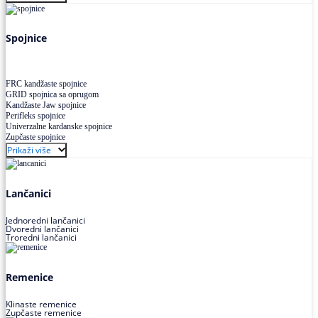
Uskoprofilno klinasto remenje XP extra power
Višekanalno remenje PJ,PK
Spojnice
FRC kandžaste spojnice
GRID spojnica sa oprugom
Kandžaste Jaw spojnice
Perifleks spojnice
Univerzalne kardanske spojnice
Zupčaste spojnice
Prikaži više
Lančanici
Jednoredni lančanici
Dvoredni lančanici
Troredni lančanici
Remenice
Klinaste remenice
Zupčaste remenice