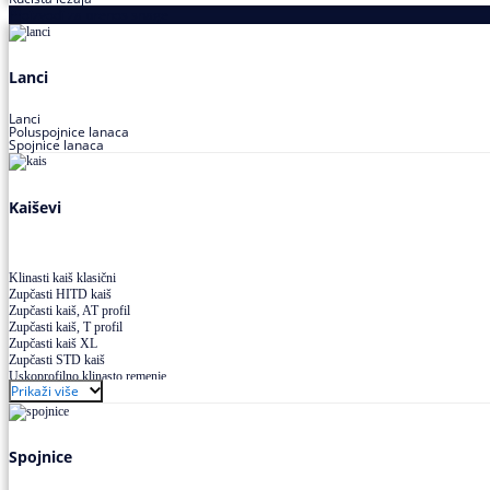
Proizvodi za prenos snage
Lanci
Lanci
Poluspojnice lanaca
Spojnice lanaca
Kaiševi
Klinasti kaiš klasični
Zupčasti HITD kaiš
Zupčasti kaiš, AT profil
Zupčasti kaiš, T profil
Zupčasti kaiš XL
Zupčasti STD kaiš
Uskoprofilno klinasto remenje
Prikaži više
Uskoprofilno klinasto remenje spojeno
Uskoprofilno klinasto remenje XP extra power
Višekanalno remenje PJ,PK
Spojnice