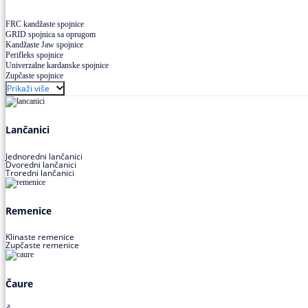
FRC kandžaste spojnice
GRID spojnica sa oprugom
Kandžaste Jaw spojnice
Perifleks spojnice
Univerzalne kardanske spojnice
Zupčaste spojnice
Prikaži više
Lančanici
Jednoredni lančanici
Dvoredni lančanici
Troredni lančanici
Remenice
Klinaste remenice
Zupčaste remenice
Čaure