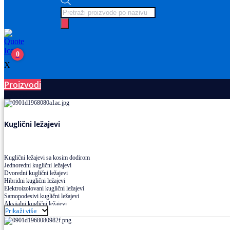
Products
search
0
X
Proizvodi
Ležajevi
Kuglični ležajevi
Kuglični ležajevi sa kosim dodirom
Jednoredni kuglični ležajevi
Dvoredni kuglični ležajevi
Hibridni kuglični ležajevi
Elektroizolovani kuglični ležajevi
Samopodesivi kuglični ležajevi
Aksijalni kuglični ležajevi
Prikaži više
Kuglični ležajevi od nerđajućeg čelika