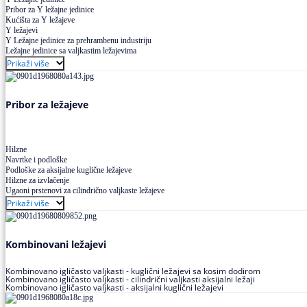
Pribor za Y ležajne jedinice
Kućišta za Y ležajeve
Y ležajevi
Y Ležajne jedinice za prehrambenu industriju
Ležajne jedinice sa valjkastim ležajevima
Prikaži više
Pribor za ležajeve
Hilzne
Navrtke i podloške
Podloške za aksijalne kuglične ležajeve
Hilzne za izvlačenje
Ugaoni prstenovi za cilindrično valjkaste ležajeve
Prikaži više
Kombinovani ležajevi
Kombinovano igličasto valjkasti - kuglični ležajevi sa kosim dodirom
Kombinovano igličasto valjkasti - cilindrični valjkasti aksijalni ležaji
Kombinovano igličasto valjkasti - aksijalni kuglični ležajevi