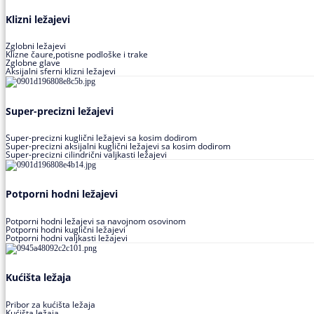
Klizni ležajevi
Zglobni ležajevi
Klizne čaure,potisne podloške i trake
Zglobne glave
Aksijalni sferni klizni ležajevi
Super-precizni ležajevi
Super-precizni kuglični ležajevi sa kosim dodirom
Super-precizni aksijalni kuglični ležajevi sa kosim dodirom
Super-precizni cilindrični valjkasti ležajevi
Potporni hodni ležajevi
Potporni hodni ležajevi sa navojnom osovinom
Potporni hodni kuglični ležajevi
Potporni hodni valjkasti ležajevi
Kućišta ležaja
Pribor za kućišta ležaja
Kućišta ležaja