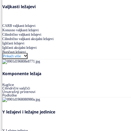
Valjkasti ležajevi
CARB valjkasti ležajevi
Konusno valjkasti ležajevi
Cilindrično valjkasti ležajevi
Cilindrično valjkasti aksijalni ležajevi
Igličasti ležajevi
Igličasti aksijalni ležajevi
Buričasti ležajevi
Prikaži više
Buričasti zaptiveni ležajevi
Buričasti aksijalni ležajevi
Komponente ležaja
Kuglice
Cilindrični valjčići
Unutrašnji prstenovi
Podloške
Y ležajevi i ležajne jedinice
Y Ležajne jedinice