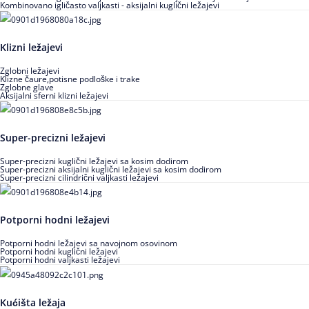
Kombinovano igličasto valjkasti - aksijalni kuglični ležajevi
Klizni ležajevi
Zglobni ležajevi
Klizne čaure,potisne podloške i trake
Zglobne glave
Aksijalni sferni klizni ležajevi
Super-precizni ležajevi
Super-precizni kuglični ležajevi sa kosim dodirom
Super-precizni aksijalni kuglični ležajevi sa kosim dodirom
Super-precizni cilindrični valjkasti ležajevi
Potporni hodni ležajevi
Potporni hodni ležajevi sa navojnom osovinom
Potporni hodni kuglični ležajevi
Potporni hodni valjkasti ležajevi
Kućišta ležaja