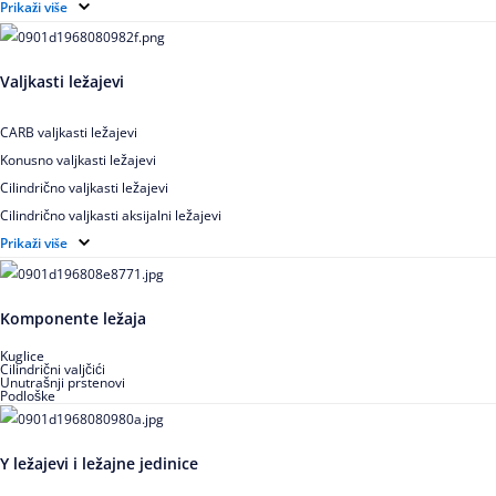
Elektroizolovani kuglični ležajevi
Prikaži više
Samopodesivi kuglični ležajevi
Aksijalni kuglični ležajevi
Valjkasti ležajevi
Kuglični ležajevi od nerđajućeg čelika
CARB valjkasti ležajevi
Konusno valjkasti ležajevi
Cilindrično valjkasti ležajevi
Cilindrično valjkasti aksijalni ležajevi
Igličasti ležajevi
Prikaži više
Igličasti aksijalni ležajevi
Buričasti ležajevi
Komponente ležaja
Buričasti zaptiveni ležajevi
Buričasti aksijalni ležajevi
Kuglice
Cilindrični valjčići
Unutrašnji prstenovi
Podloške
Y ležajevi i ležajne jedinice