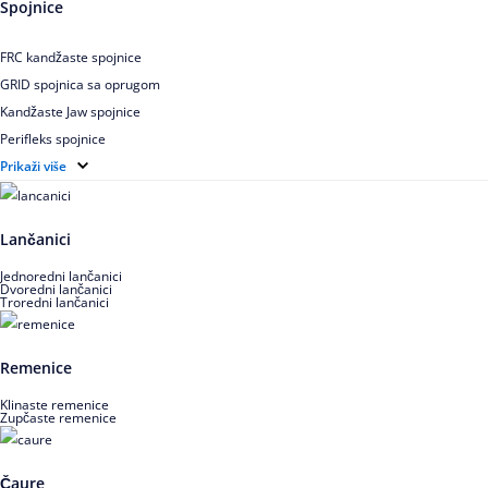
Spojnice
Uskoprofilno klinasto remenje spojeno
Uskoprofilno klinasto remenje XP extra power
FRC kandžaste spojnice
Višekanalno remenje PJ,PK
GRID spojnica sa oprugom
Kandžaste Jaw spojnice
Perifleks spojnice
Univerzalne kardanske spojnice
Prikaži više
Zupčaste spojnice
Lančanici
Jednoredni lančanici
Dvoredni lančanici
Troredni lančanici
Remenice
Klinaste remenice
Zupčaste remenice
Čaure