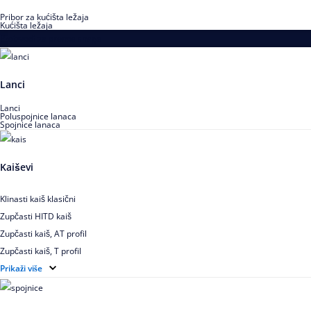
Pribor za kućišta ležaja
Kućišta ležaja
Proizvodi za prenos snage
Lanci
Lanci
Poluspojnice lanaca
Spojnice lanaca
Kaiševi
Klinasti kaiš klasični
Zupčasti HITD kaiš
Zupčasti kaiš, AT profil
Zupčasti kaiš, T profil
Zupčasti kaiš XL
Prikaži više
Zupčasti STD kaiš
Uskoprofilno klinasto remenje