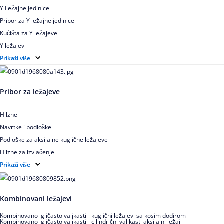
Y Ležajne jedinice
Pribor za Y ležajne jedinice
Kućišta za Y ležajeve
Y ležajevi
Y Ležajne jedinice za prehrambenu industriju
Prikaži više
Ležajne jedinice sa valjkastim ležajevima
Pribor za ležajeve
Hilzne
Navrtke i podloške
Podloške za aksijalne kuglične ležajeve
Hilzne za izvlačenje
Ugaoni prstenovi za cilindrično valjkaste ležajeve
Prikaži više
Kombinovani ležajevi
Kombinovano igličasto valjkasti - kuglični ležajevi sa kosim dodirom
Kombinovano igličasto valjkasti - cilindrični valjkasti aksijalni ležaji