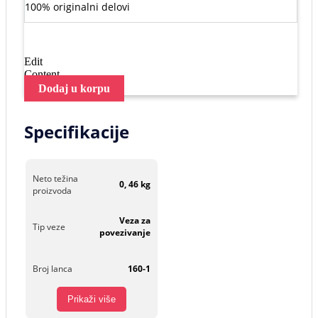
100% originalni delovi
Edit
Content
Dodaj u korpu
Specifikacije
Neto težina
0, 46 kg
proizvoda
Veza za
Tip veze
povezivanje
Broj lanca
160-1
Prikaži više