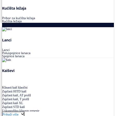
Kućišta ležaja
Pribor za kućišta ležaja
Kućišta ležaja
Proizvodi za prenos snage
Lanci
Lanci
Poluspojnice lanaca
Spojnice lanaca
Kaiševi
Klinasti kaiš klasični
Zupčasti HITD kaiš
Zupčasti kaiš, AT profil
Zupčasti kaiš, T profil
Zupčasti kaiš XL
Zupčasti STD kaiš
Uskoprofilno klinasto remenje
Prikaži više
Uskoprofilno klinasto remenje spojeno