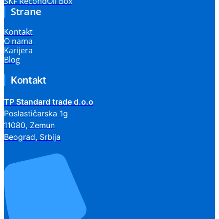
SKF RecondOil Box
Strane
Kontakt
O nama
Karijera
Blog
Kontakt
TP Standard trade d.o.o
Poslastičarska 1g
11080, Zemun
Beograd, Srbija