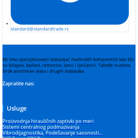
standard@standardtrade.rs
Mi smo specijalizovani dobavljač mašinskih komponenti kao što
su ležajevi, kaiševi, remenice, lanci i lančanici. Takođe nudimo
širok asortiman alata i drugih dodataka.
Zapratite nas:
Usluge
Proizvodnja hirauličnih zaptivki po meri
Sistemi centralnog podmazivanja
Vibrodijagnostika, Podešavanje saosnosti…