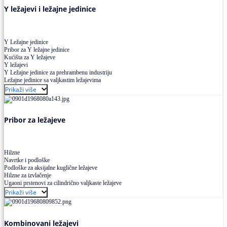
Y ležajevi i ležajne jedinice
Y Ležajne jedinice
Pribor za Y ležajne jedinice
Kućišta za Y ležajeve
Y ležajevi
Y Ležajne jedinice za prehrambenu industriju
Ležajne jedinice sa valjkastim ležajevima
Prikaži više
Pribor za ležajeve
Hilzne
Navrtke i podloške
Podloške za aksijalne kuglične ležajeve
Hilzne za izvlačenje
Ugaoni prstenovi za cilindrično valjkaste ležajeve
Prikaži više
Kombinovani ležajevi