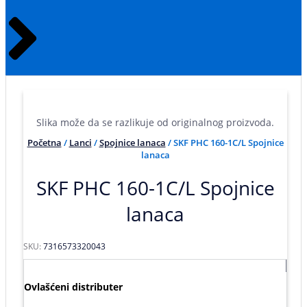
Slika može da se razlikuje od originalnog proizvoda.
Početna
/
Lanci
/
Spojnice lanaca
/ SKF PHC 160-1C/L Spojnice
lanaca
SKF PHC 160-1C/L Spojnice
lanaca
SKU:
7316573320043
Ovlašćeni distributer