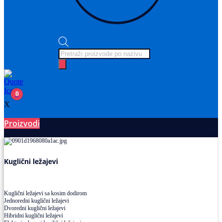
Products
search
0
X
Proizvodi
Ležajevi
Kuglični ležajevi
Kuglični ležajevi sa kosim dodirom
Jednoredni kuglični ležajevi
Dvoredni kuglični ležajevi
Hibridni kuglični ležajevi