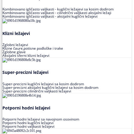
Kombinovano igličasto valjkasti - kuglični ležajevi sa kosim dodirom
Kombinovano igličasto valjkasti - cilindrični valjkasti aksijalni ležaji
Kombinovano igličasto valjkasti - aksijalni kuglični ležajevi
Klizni ležajevi
Zglobni ležajevi
Klizne čaure,potisne podloške i trake
Zglobne glave
Aksijalni sferni klizni ležajevi
Super-precizni ležajevi
Super-precizni kuglični ležajevi sa kosim dodirom
Super-precizni aksijalni kuglični ležajevi sa kosim dodirom
Super-precizni cilindrični valjkasti ležajevi
Potporni hodni ležajevi
Potporni hodni ležajevi sa navojnom osovinom
Potporni hodni kuglični ležajevi
Potporni hodni valjkasti ležajevi