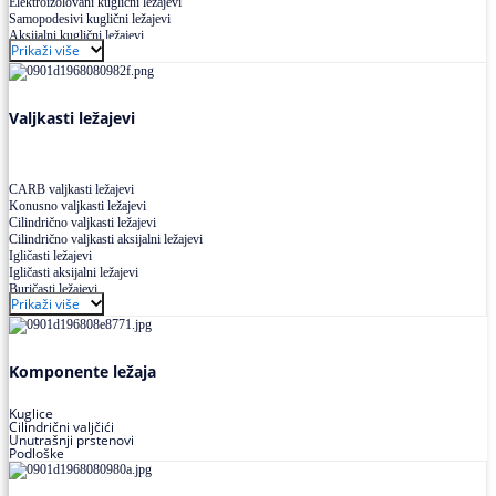
Elektroizolovani kuglični ležajevi
Samopodesivi kuglični ležajevi
Aksijalni kuglični ležajevi
Prikaži više
Kuglični ležajevi od nerđajućeg čelika
Valjkasti ležajevi
CARB valjkasti ležajevi
Konusno valjkasti ležajevi
Cilindrično valjkasti ležajevi
Cilindrično valjkasti aksijalni ležajevi
Igličasti ležajevi
Igličasti aksijalni ležajevi
Buričasti ležajevi
Prikaži više
Buričasti zaptiveni ležajevi
Buričasti aksijalni ležajevi
Komponente ležaja
Kuglice
Cilindrični valjčići
Unutrašnji prstenovi
Podloške