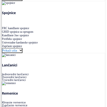
Uskoprofilno klinasto remenje XP extra power
Višekanalno remenje PJ,PK
Spojnice
FRC kandžaste spojnice
GRID spojnica sa oprugom
Kandžaste Jaw spojnice
Perifleks spojnice
Univerzalne kardanske spojnice
Zupčaste spojnice
Prikaži više
Lančanici
Jednoredni lančanici
Dvoredni lančanici
Troredni lančanici
Remenice
Klinaste remenice
Zupčaste remenice