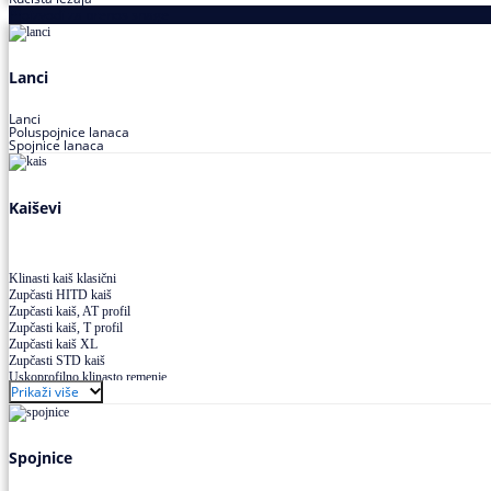
Proizvodi za prenos snage
Lanci
Lanci
Poluspojnice lanaca
Spojnice lanaca
Kaiševi
Klinasti kaiš klasični
Zupčasti HITD kaiš
Zupčasti kaiš, AT profil
Zupčasti kaiš, T profil
Zupčasti kaiš XL
Zupčasti STD kaiš
Uskoprofilno klinasto remenje
Prikaži više
Uskoprofilno klinasto remenje spojeno
Uskoprofilno klinasto remenje XP extra power
Višekanalno remenje PJ,PK
Spojnice