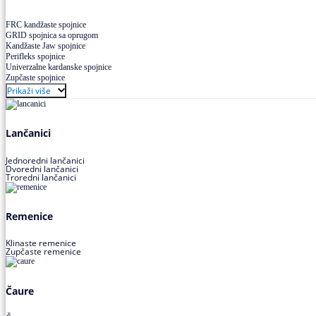
FRC kandžaste spojnice
GRID spojnica sa oprugom
Kandžaste Jaw spojnice
Perifleks spojnice
Univerzalne kardanske spojnice
Zupčaste spojnice
Prikaži više
Lančanici
Jednoredni lančanici
Dvoredni lančanici
Troredni lančanici
Remenice
Klinaste remenice
Zupčaste remenice
Čaure