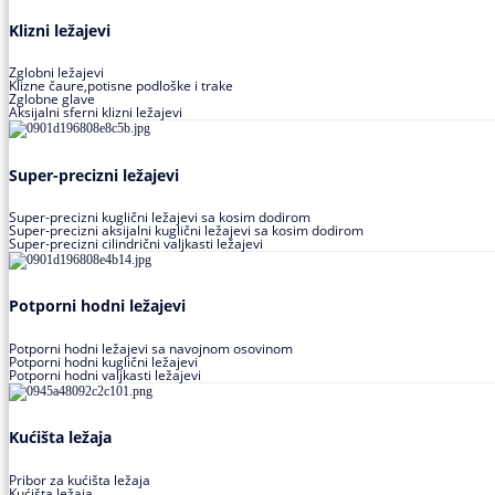
Klizni ležajevi
Zglobni ležajevi
Klizne čaure,potisne podloške i trake
Zglobne glave
Aksijalni sferni klizni ležajevi
Super-precizni ležajevi
Super-precizni kuglični ležajevi sa kosim dodirom
Super-precizni aksijalni kuglični ležajevi sa kosim dodirom
Super-precizni cilindrični valjkasti ležajevi
Potporni hodni ležajevi
Potporni hodni ležajevi sa navojnom osovinom
Potporni hodni kuglični ležajevi
Potporni hodni valjkasti ležajevi
Kućišta ležaja
Pribor za kućišta ležaja
Kućišta ležaja