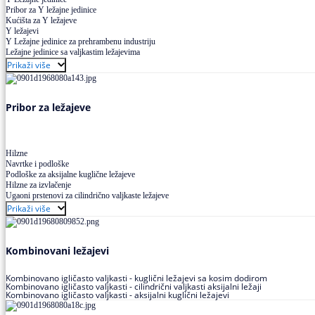
Pribor za Y ležajne jedinice
Kućišta za Y ležajeve
Y ležajevi
Y Ležajne jedinice za prehrambenu industriju
Ležajne jedinice sa valjkastim ležajevima
Prikaži više
Pribor za ležajeve
Hilzne
Navrtke i podloške
Podloške za aksijalne kuglične ležajeve
Hilzne za izvlačenje
Ugaoni prstenovi za cilindrično valjkaste ležajeve
Prikaži više
Kombinovani ležajevi
Kombinovano igličasto valjkasti - kuglični ležajevi sa kosim dodirom
Kombinovano igličasto valjkasti - cilindrični valjkasti aksijalni ležaji
Kombinovano igličasto valjkasti - aksijalni kuglični ležajevi