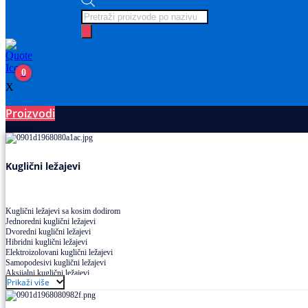
Products
search
0
X
Proizvodi
Ležajevi
Kuglični ležajevi
Kuglični ležajevi sa kosim dodirom
Jednoredni kuglični ležajevi
Dvoredni kuglični ležajevi
Hibridni kuglični ležajevi
Elektroizolovani kuglični ležajevi
Samopodesivi kuglični ležajevi
Aksijalni kuglični ležajevi
Prikaži više
Kuglični ležajevi od nerđajućeg čelika