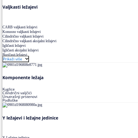
Valjkasti ležajevi
CARB valjkasti ležajevi
Konusno valjkasti ležajevi
Cilindrično valjkasti ležajevi
Cilindrično valjkasti aksijalni ležajevi
Igličasti ležajevi
Igličasti aksijalni ležajevi
Buričasti ležajevi
Prikaži više
Buričasti zaptiveni ležajevi
Buričasti aksijalni ležajevi
Komponente ležaja
Kuglice
Cilindrični valjčići
Unutrašnji prstenovi
Podloške
Y ležajevi i ležajne jedinice
Y Ležajne jedinice