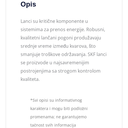
Opis
Lanci su kritične komponente u
sistemima za prenos energije. Robusni,
kvalitetni lančani pogoni produžavaju
srednje vreme između kvarova, što
smanjuje troškove održavanja. SKF lanci
se proizvode u najsavremenijim
postrojenjima sa strogom kontrolom
kvaliteta.
*Svi opisi su informativnog
karaktera i mogu biti podložni
promenama; ne garantujemo
tačnost svih informacija