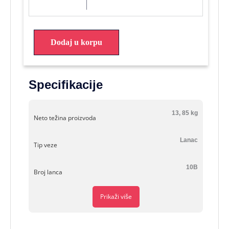
Dodaj u korpu
Specifikacije
13, 85 kg
Neto težina proizvoda
Lanac
Tip veze
10B
Broj lanca
Prikaži više