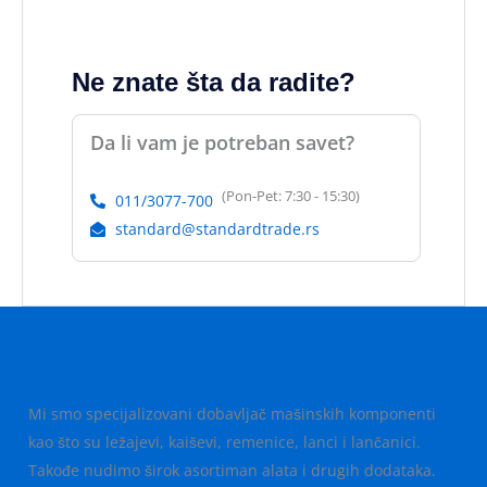
Ne znate šta da radite?
Da li vam je potreban savet?
(Pon-Pet: 7:30 - 15:30)
011/3077-700
standard@standardtrade.rs
Mi smo specijalizovani dobavljač mašinskih komponenti
kao što su ležajevi, kaiševi, remenice, lanci i lančanici.
Takođe nudimo širok asortiman alata i drugih dodataka.