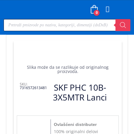
0
Slika može da se razlikuje od originalnog
proizvoda.
SKU:
SKF PHC 10B-
7316572613481
3X5MTR Lanci
Ovlašćeni distributer
100% originalni delovi