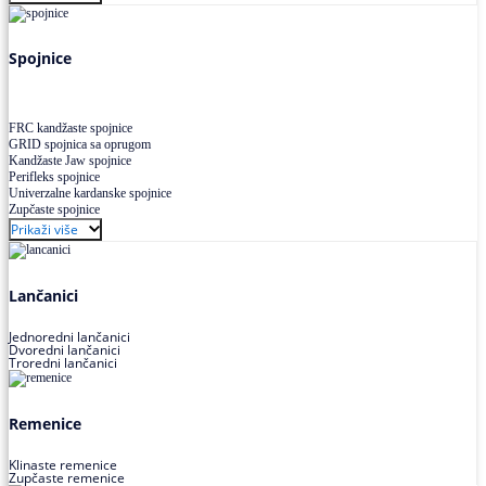
Uskoprofilno klinasto remenje XP extra power
Višekanalno remenje PJ,PK
Spojnice
FRC kandžaste spojnice
GRID spojnica sa oprugom
Kandžaste Jaw spojnice
Perifleks spojnice
Univerzalne kardanske spojnice
Zupčaste spojnice
Prikaži više
Lančanici
Jednoredni lančanici
Dvoredni lančanici
Troredni lančanici
Remenice
Klinaste remenice
Zupčaste remenice