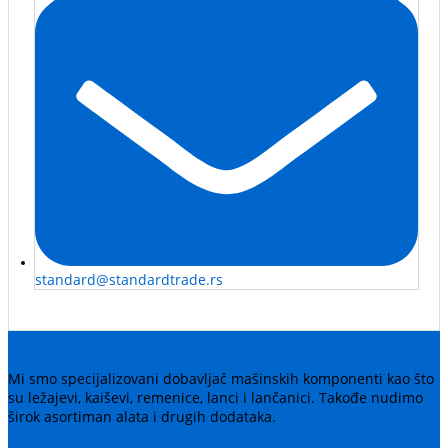
standard@standardtrade.rs
Mi smo specijalizovani dobavljač mašinskih komponenti kao što
su ležajevi, kaiševi, remenice, lanci i lančanici. Takođe nudimo
širok asortiman alata i drugih dodataka.