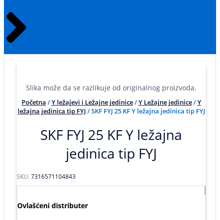
Slika može da se razlikuje od originalnog proizvoda.
Početna
/
Y ležajevi i Ležajne jedinice
/
Y Ležajne jedinice
/
Y
ležajna jedinica tip FYJ
/ SKF FYJ 25 KF Y ležajna jedinica tip FYJ
SKF FYJ 25 KF Y ležajna
jedinica tip FYJ
SKU:
7316571104843
Ovlašćeni distributer