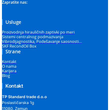
Zapratite nas:
Usluge
Proizvodnja hirauličnih zaptivki po meri
Sistemi centralnog podmazivanja
Vibrodijagnostika, Podešavanje saosnosti…
SKF RecondOil Box
Strane
Kontakt
O nama
Karijera
Blog
Kontakt
TP Standard trade d.o.o
Poslastičarska 1g
11080, Zemun