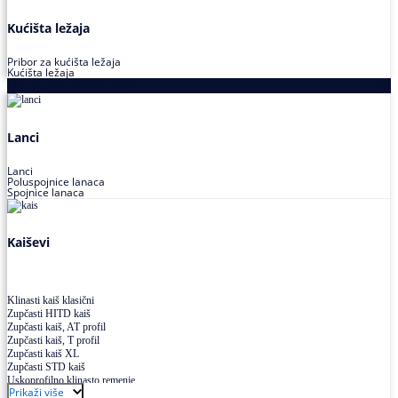
Kućišta ležaja
Pribor za kućišta ležaja
Kućišta ležaja
Proizvodi za prenos snage
Lanci
Lanci
Poluspojnice lanaca
Spojnice lanaca
Kaiševi
Klinasti kaiš klasični
Zupčasti HITD kaiš
Zupčasti kaiš, AT profil
Zupčasti kaiš, T profil
Zupčasti kaiš XL
Zupčasti STD kaiš
Uskoprofilno klinasto remenje
Prikaži više
Uskoprofilno klinasto remenje spojeno