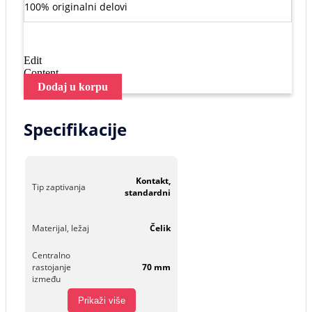
100% originalni delovi
Edit
Content
Dodaj u korpu
Specifikacije
Kontakt,
Tip zaptivanja
standardni
Materijal, ležaj
Čelik
Centralno
rastojanje
70 mm
između
Prikaži više