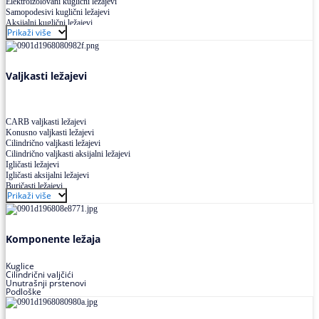
Elektroizolovani kuglični ležajevi
Samopodesivi kuglični ležajevi
Aksijalni kuglični ležajevi
Prikaži više
Kuglični ležajevi od nerđajućeg čelika
Valjkasti ležajevi
CARB valjkasti ležajevi
Konusno valjkasti ležajevi
Cilindrično valjkasti ležajevi
Cilindrično valjkasti aksijalni ležajevi
Igličasti ležajevi
Igličasti aksijalni ležajevi
Buričasti ležajevi
Prikaži više
Buričasti zaptiveni ležajevi
Buričasti aksijalni ležajevi
Komponente ležaja
Kuglice
Cilindrični valjčići
Unutrašnji prstenovi
Podloške