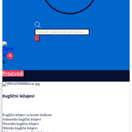
Products
search
0
X
Proizvodi
Ležajevi
Kuglični ležajevi
Kuglični ležajevi sa kosim dodirom
Jednoredni kuglični ležajevi
Dvoredni kuglični ležajevi
Hibridni kuglični ležajevi