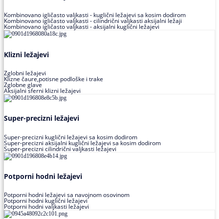
Kombinovano igličasto valjkasti - kuglični ležajevi sa kosim dodirom
Kombinovano igličasto valjkasti - cilindrični valjkasti aksijalni ležaji
Kombinovano igličasto valjkasti - aksijalni kuglični ležajevi
Klizni ležajevi
Zglobni ležajevi
Klizne čaure,potisne podloške i trake
Zglobne glave
Aksijalni sferni klizni ležajevi
Super-precizni ležajevi
Super-precizni kuglični ležajevi sa kosim dodirom
Super-precizni aksijalni kuglični ležajevi sa kosim dodirom
Super-precizni cilindrični valjkasti ležajevi
Potporni hodni ležajevi
Potporni hodni ležajevi sa navojnom osovinom
Potporni hodni kuglični ležajevi
Potporni hodni valjkasti ležajevi