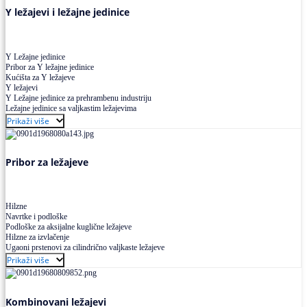
Y ležajevi i ležajne jedinice
Y Ležajne jedinice
Pribor za Y ležajne jedinice
Kućišta za Y ležajeve
Y ležajevi
Y Ležajne jedinice za prehrambenu industriju
Ležajne jedinice sa valjkastim ležajevima
Prikaži više
Pribor za ležajeve
Hilzne
Navrtke i podloške
Podloške za aksijalne kuglične ležajeve
Hilzne za izvlačenje
Ugaoni prstenovi za cilindrično valjkaste ležajeve
Prikaži više
Kombinovani ležajevi