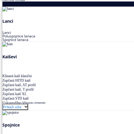
Proizvodi za prenos snage
Lanci
Lanci
Poluspojnice lanaca
Spojnice lanaca
Kaiševi
Klinasti kaiš klasični
Zupčasti HITD kaiš
Zupčasti kaiš, AT profil
Zupčasti kaiš, T profil
Zupčasti kaiš XL
Zupčasti STD kaiš
Uskoprofilno klinasto remenje
Prikaži više
Uskoprofilno klinasto remenje spojeno
Uskoprofilno klinasto remenje XP extra power
Višekanalno remenje PJ,PK
Spojnice