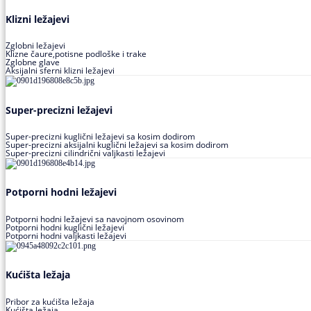
Klizni ležajevi
Zglobni ležajevi
Klizne čaure,potisne podloške i trake
Zglobne glave
Aksijalni sferni klizni ležajevi
Super-precizni ležajevi
Super-precizni kuglični ležajevi sa kosim dodirom
Super-precizni aksijalni kuglični ležajevi sa kosim dodirom
Super-precizni cilindrični valjkasti ležajevi
Potporni hodni ležajevi
Potporni hodni ležajevi sa navojnom osovinom
Potporni hodni kuglični ležajevi
Potporni hodni valjkasti ležajevi
Kućišta ležaja
Pribor za kućišta ležaja
Kućišta ležaja