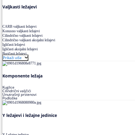
Valjkasti ležajevi
CARB valjkasti ležajevi
Konusno valjkasti ležajevi
Cilindrično valjkasti ležajevi
Cilindrično valjkasti aksijalni ležajevi
Igličasti ležajevi
Igličasti aksijalni ležajevi
Buričasti ležajevi
Prikaži više
Buričasti zaptiveni ležajevi
Buričasti aksijalni ležajevi
Komponente ležaja
Kuglice
Cilindrični valjčići
Unutrašnji prstenovi
Podloške
Y ležajevi i ležajne jedinice
Y Ležajne jedinice