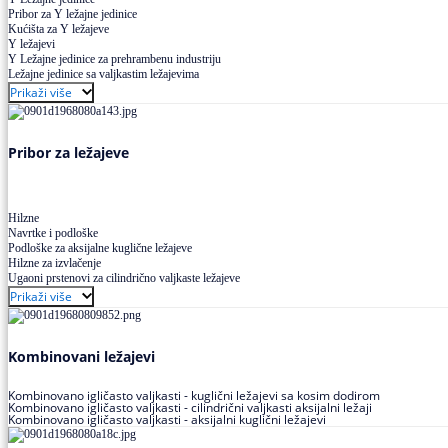
Pribor za Y ležajne jedinice
Kućišta za Y ležajeve
Y ležajevi
Y Ležajne jedinice za prehrambenu industriju
Ležajne jedinice sa valjkastim ležajevima
Prikaži više
Pribor za ležajeve
Hilzne
Navrtke i podloške
Podloške za aksijalne kuglične ležajeve
Hilzne za izvlačenje
Ugaoni prstenovi za cilindrično valjkaste ležajeve
Prikaži više
Kombinovani ležajevi
Kombinovano igličasto valjkasti - kuglični ležajevi sa kosim dodirom
Kombinovano igličasto valjkasti - cilindrični valjkasti aksijalni ležaji
Kombinovano igličasto valjkasti - aksijalni kuglični ležajevi