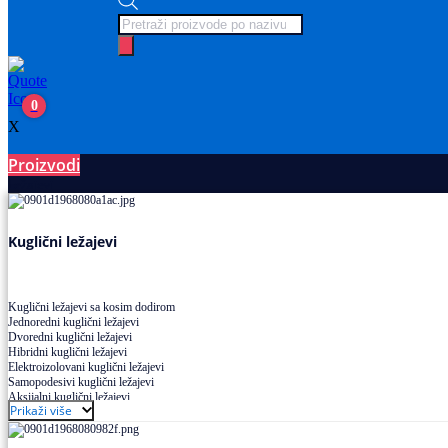
Products
search
0
X
Proizvodi
Ležajevi
Kuglični ležajevi
Kuglični ležajevi sa kosim dodirom
Jednoredni kuglični ležajevi
Dvoredni kuglični ležajevi
Hibridni kuglični ležajevi
Elektroizolovani kuglični ležajevi
Samopodesivi kuglični ležajevi
Aksijalni kuglični ležajevi
Prikaži više
Kuglični ležajevi od nerđajućeg čelika