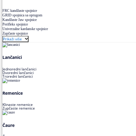
FRC kandžaste spojnice
GRID spojnica sa oprugom
Kandžaste Jaw spojnice
Perifleks spojnice
Univerzalne kardanske spojnice
Zupčaste spojnice
Prikaži više
Lančanici
Jednoredni lančanici
Dvoredni lančanici
Troredni lančanici
Remenice
Klinaste remenice
Zupčaste remenice
Čaure