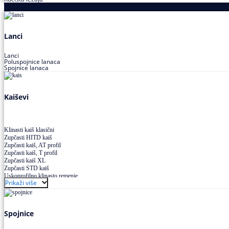
Proizvodi za prenos snage
Lanci
Lanci
Poluspojnice lanaca
Spojnice lanaca
Kaiševi
Klinasti kaiš klasični
Zupčasti HITD kaiš
Zupčasti kaiš, AT profil
Zupčasti kaiš, T profil
Zupčasti kaiš XL
Zupčasti STD kaiš
Uskoprofilno klinasto remenje
Prikaži više
Uskoprofilno klinasto remenje spojeno
Uskoprofilno klinasto remenje XP extra power
Višekanalno remenje PJ,PK
Spojnice