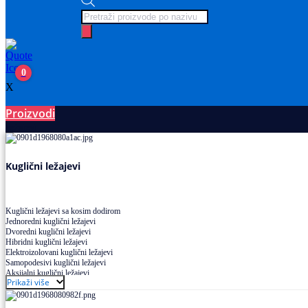
Products
search
0
X
Proizvodi
Ležajevi
Kuglični ležajevi
Kuglični ležajevi sa kosim dodirom
Jednoredni kuglični ležajevi
Dvoredni kuglični ležajevi
Hibridni kuglični ležajevi
Elektroizolovani kuglični ležajevi
Samopodesivi kuglični ležajevi
Aksijalni kuglični ležajevi
Prikaži više
Kuglični ležajevi od nerđajućeg čelika