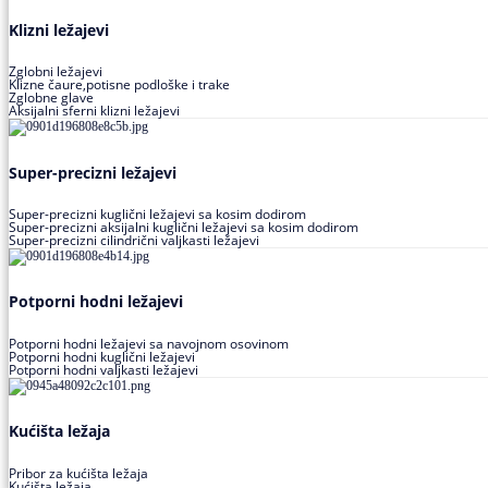
Klizni ležajevi
Zglobni ležajevi
Klizne čaure,potisne podloške i trake
Zglobne glave
Aksijalni sferni klizni ležajevi
Super-precizni ležajevi
Super-precizni kuglični ležajevi sa kosim dodirom
Super-precizni aksijalni kuglični ležajevi sa kosim dodirom
Super-precizni cilindrični valjkasti ležajevi
Potporni hodni ležajevi
Potporni hodni ležajevi sa navojnom osovinom
Potporni hodni kuglični ležajevi
Potporni hodni valjkasti ležajevi
Kućišta ležaja
Pribor za kućišta ležaja
Kućišta ležaja