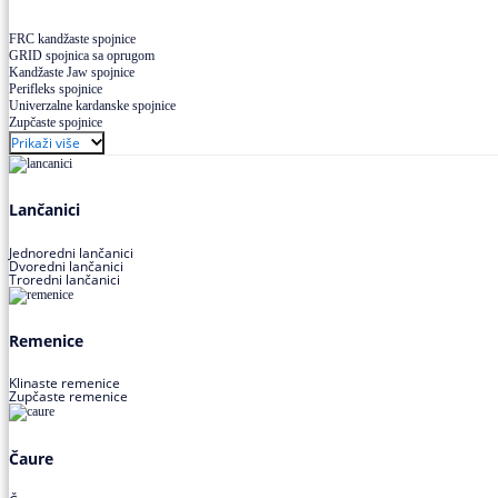
FRC kandžaste spojnice
GRID spojnica sa oprugom
Kandžaste Jaw spojnice
Perifleks spojnice
Univerzalne kardanske spojnice
Zupčaste spojnice
Prikaži više
Lančanici
Jednoredni lančanici
Dvoredni lančanici
Troredni lančanici
Remenice
Klinaste remenice
Zupčaste remenice
Čaure