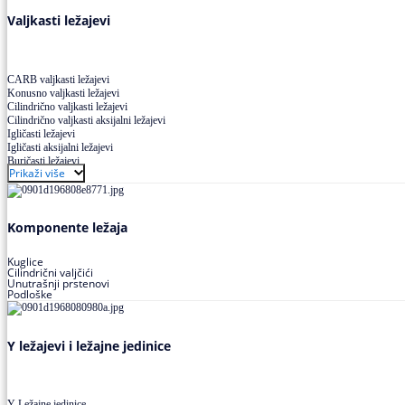
Valjkasti ležajevi
CARB valjkasti ležajevi
Konusno valjkasti ležajevi
Cilindrično valjkasti ležajevi
Cilindrično valjkasti aksijalni ležajevi
Igličasti ležajevi
Igličasti aksijalni ležajevi
Buričasti ležajevi
Prikaži više
Buričasti zaptiveni ležajevi
Buričasti aksijalni ležajevi
Komponente ležaja
Kuglice
Cilindrični valjčići
Unutrašnji prstenovi
Podloške
Y ležajevi i ležajne jedinice
Y Ležajne jedinice