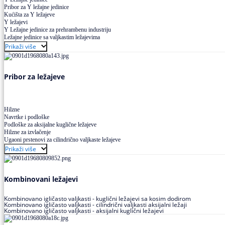
Pribor za Y ležajne jedinice
Kućišta za Y ležajeve
Y ležajevi
Y Ležajne jedinice za prehrambenu industriju
Ležajne jedinice sa valjkastim ležajevima
Prikaži više
Pribor za ležajeve
Hilzne
Navrtke i podloške
Podloške za aksijalne kuglične ležajeve
Hilzne za izvlačenje
Ugaoni prstenovi za cilindrično valjkaste ležajeve
Prikaži više
Kombinovani ležajevi
Kombinovano igličasto valjkasti - kuglični ležajevi sa kosim dodirom
Kombinovano igličasto valjkasti - cilindrični valjkasti aksijalni ležaji
Kombinovano igličasto valjkasti - aksijalni kuglični ležajevi