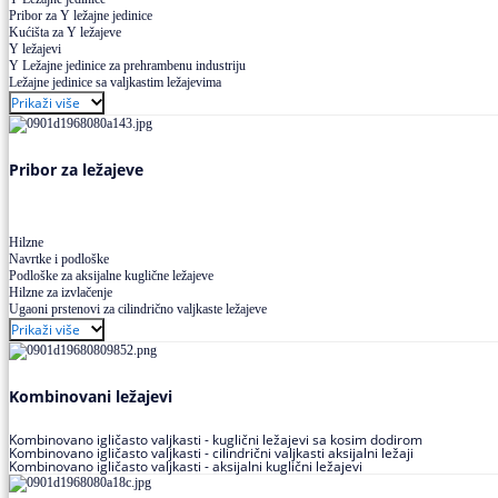
Pribor za Y ležajne jedinice
Kućišta za Y ležajeve
Y ležajevi
Y Ležajne jedinice za prehrambenu industriju
Ležajne jedinice sa valjkastim ležajevima
Prikaži više
Pribor za ležajeve
Hilzne
Navrtke i podloške
Podloške za aksijalne kuglične ležajeve
Hilzne za izvlačenje
Ugaoni prstenovi za cilindrično valjkaste ležajeve
Prikaži više
Kombinovani ležajevi
Kombinovano igličasto valjkasti - kuglični ležajevi sa kosim dodirom
Kombinovano igličasto valjkasti - cilindrični valjkasti aksijalni ležaji
Kombinovano igličasto valjkasti - aksijalni kuglični ležajevi