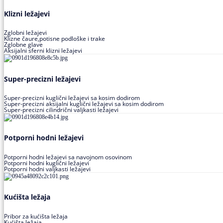
Klizni ležajevi
Zglobni ležajevi
Klizne čaure,potisne podloške i trake
Zglobne glave
Aksijalni sferni klizni ležajevi
Super-precizni ležajevi
Super-precizni kuglični ležajevi sa kosim dodirom
Super-precizni aksijalni kuglični ležajevi sa kosim dodirom
Super-precizni cilindrični valjkasti ležajevi
Potporni hodni ležajevi
Potporni hodni ležajevi sa navojnom osovinom
Potporni hodni kuglični ležajevi
Potporni hodni valjkasti ležajevi
Kućišta ležaja
Pribor za kućišta ležaja
Kućišta ležaja