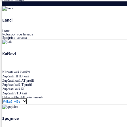
Proizvodi za prenos snage
Lanci
Lanci
Poluspojnice lanaca
Spojnice lanaca
Kaiševi
Klinasti kaiš klasični
Zupčasti HITD kaiš
Zupčasti kaiš, AT profil
Zupčasti kaiš, T profil
Zupčasti kaiš XL
Zupčasti STD kaiš
Uskoprofilno klinasto remenje
Prikaži više
Uskoprofilno klinasto remenje spojeno
Uskoprofilno klinasto remenje XP extra power
Višekanalno remenje PJ,PK
Spojnice