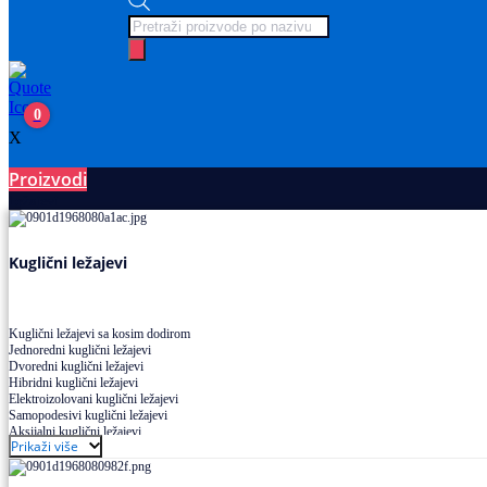
Products
search
0
X
Proizvodi
Ležajevi
Kuglični ležajevi
Kuglični ležajevi sa kosim dodirom
Jednoredni kuglični ležajevi
Dvoredni kuglični ležajevi
Hibridni kuglični ležajevi
Elektroizolovani kuglični ležajevi
Samopodesivi kuglični ležajevi
Aksijalni kuglični ležajevi
Prikaži više
Kuglični ležajevi od nerđajućeg čelika