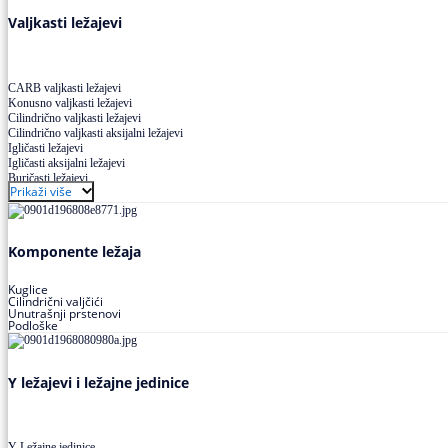
Valjkasti ležajevi
CARB valjkasti ležajevi
Konusno valjkasti ležajevi
Cilindrično valjkasti ležajevi
Cilindrično valjkasti aksijalni ležajevi
Igličasti ležajevi
Igličasti aksijalni ležajevi
Buričasti ležajevi
Prikaži više
Buričasti zaptiveni ležajevi
Buričasti aksijalni ležajevi
Komponente ležaja
Kuglice
Cilindrični valjčići
Unutrašnji prstenovi
Podloške
Y ležajevi i ležajne jedinice
Y Ležajne jedinice