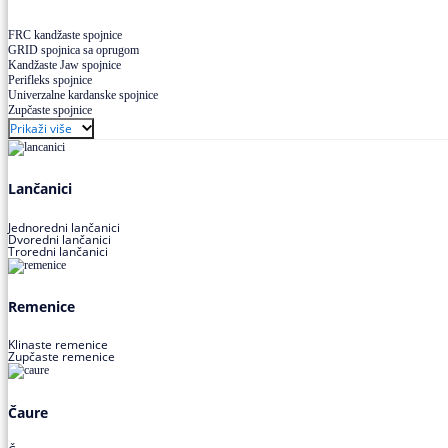
FRC kandžaste spojnice
GRID spojnica sa oprugom
Kandžaste Jaw spojnice
Perifleks spojnice
Univerzalne kardanske spojnice
Zupčaste spojnice
Prikaži više
Lančanici
Jednoredni lančanici
Dvoredni lančanici
Troredni lančanici
Remenice
Klinaste remenice
Zupčaste remenice
Čaure