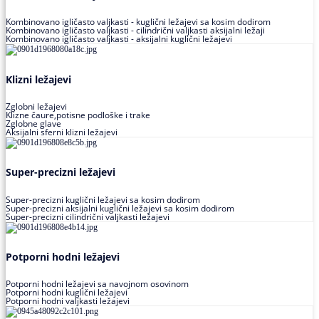
Kombinovano igličasto valjkasti - kuglični ležajevi sa kosim dodirom
Kombinovano igličasto valjkasti - cilindrični valjkasti aksijalni ležaji
Kombinovano igličasto valjkasti - aksijalni kuglični ležajevi
Klizni ležajevi
Zglobni ležajevi
Klizne čaure,potisne podloške i trake
Zglobne glave
Aksijalni sferni klizni ležajevi
Super-precizni ležajevi
Super-precizni kuglični ležajevi sa kosim dodirom
Super-precizni aksijalni kuglični ležajevi sa kosim dodirom
Super-precizni cilindrični valjkasti ležajevi
Potporni hodni ležajevi
Potporni hodni ležajevi sa navojnom osovinom
Potporni hodni kuglični ležajevi
Potporni hodni valjkasti ležajevi