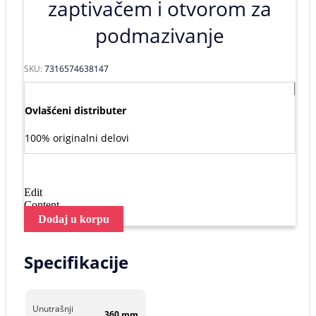
zaptivačem i otvorom za
podmazivanje
SKU:
7316574638147
Ovlašćeni distributer
100% originalni delovi
Edit
Content
Dodaj u korpu
Specifikacije
Unutrašnji
360 mm