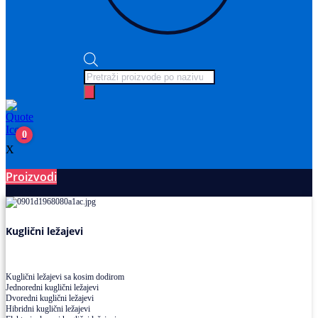
Products
search
0
X
Proizvodi
Ležajevi
Kuglični ležajevi
Kuglični ležajevi sa kosim dodirom
Jednoredni kuglični ležajevi
Dvoredni kuglični ležajevi
Hibridni kuglični ležajevi