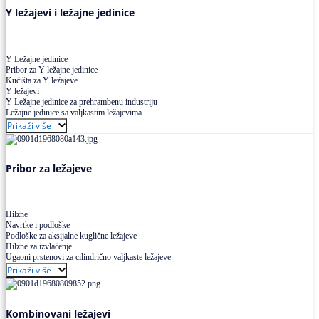
Y ležajevi i ležajne jedinice
Y Ležajne jedinice
Pribor za Y ležajne jedinice
Kućišta za Y ležajeve
Y ležajevi
Y Ležajne jedinice za prehrambenu industriju
Ležajne jedinice sa valjkastim ležajevima
Prikaži više
Pribor za ležajeve
Hilzne
Navrtke i podloške
Podloške za aksijalne kuglične ležajeve
Hilzne za izvlačenje
Ugaoni prstenovi za cilindrično valjkaste ležajeve
Prikaži više
Kombinovani ležajevi