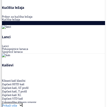
Kućišta ležaja
Pribor za kućišta ležaja
Kućišta ležaja
Proizvodi za prenos snage
Lanci
Lanci
Poluspojnice lanaca
Spojnice lanaca
Kaiševi
Klinasti kaiš klasični
Zupčasti HITD kaiš
Zupčasti kaiš, AT profil
Zupčasti kaiš, T profil
Zupčasti kaiš XL
Zupčasti STD kaiš
Uskoprofilno klinasto remenje
Prikaži više
Uskoprofilno klinasto remenje spojeno