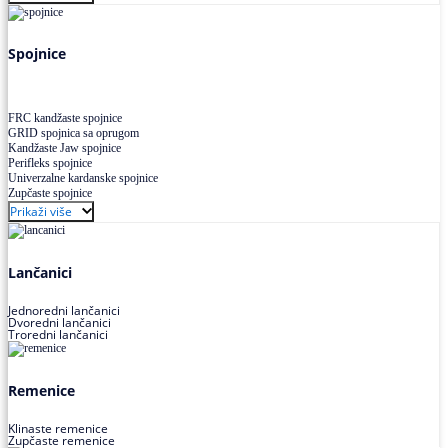
Uskoprofilno klinasto remenje XP extra power
Višekanalno remenje PJ,PK
Spojnice
FRC kandžaste spojnice
GRID spojnica sa oprugom
Kandžaste Jaw spojnice
Perifleks spojnice
Univerzalne kardanske spojnice
Zupčaste spojnice
Prikaži više
Lančanici
Jednoredni lančanici
Dvoredni lančanici
Troredni lančanici
Remenice
Klinaste remenice
Zupčaste remenice