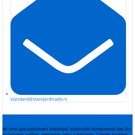
standard@standardtrade.rs
Mi smo specijalizovani dobavljač mašinskih komponenti kao što
su ležajevi, kaiševi, remenice, lanci i lančanici. Takođe nudimo