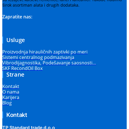
širok asortiman alata i drugih dodataka.
Zapratite nas:
Usluge
Proizvodnja hirauličnih zaptivki po meri
Sistemi centralnog podmazivanja
Vibrodijagnostika, Podešavanje saosnosti…
SKF RecondOil Box
Strane
Kontakt
O nama
Karijera
Blog
Kontakt
TP Standard trade d.o.o