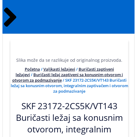
Slika može da se razlikuje od originalnog proizvoda.
Početna
/
Valjkasti ležajevi
/
Buričasti zaptiveni
ležajevi
/
Buričasti ležaj zaptiveni sa konusnim otvorom i
otvorom za podmazivanje
/ SKF 23172-2CS5K/VT143 Buričasti
ležaj sa konusnim otvorom, integralnim zaptivačem i otvorom
za podmazivanje
SKF 23172-2CS5K/VT143
Buričasti ležaj sa konusnim
otvorom, integralnim