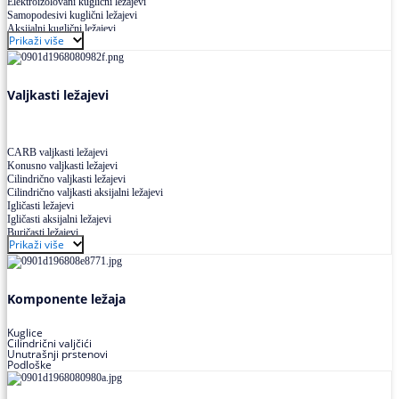
Elektroizolovani kuglični ležajevi
Samopodesivi kuglični ležajevi
Aksijalni kuglični ležajevi
Prikaži više
Kuglični ležajevi od nerđajućeg čelika
Valjkasti ležajevi
CARB valjkasti ležajevi
Konusno valjkasti ležajevi
Cilindrično valjkasti ležajevi
Cilindrično valjkasti aksijalni ležajevi
Igličasti ležajevi
Igličasti aksijalni ležajevi
Buričasti ležajevi
Prikaži više
Buričasti zaptiveni ležajevi
Buričasti aksijalni ležajevi
Komponente ležaja
Kuglice
Cilindrični valjčići
Unutrašnji prstenovi
Podloške