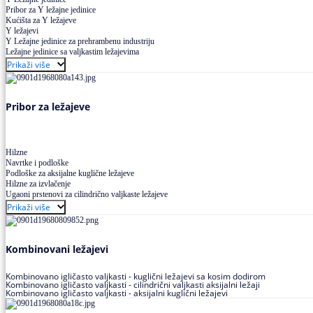
Pribor za Y ležajne jedinice
Kućišta za Y ležajeve
Y ležajevi
Y Ležajne jedinice za prehrambenu industriju
Ležajne jedinice sa valjkastim ležajevima
Prikaži više
Pribor za ležajeve
Hilzne
Navrtke i podloške
Podloške za aksijalne kuglične ležajeve
Hilzne za izvlačenje
Ugaoni prstenovi za cilindrično valjkaste ležajeve
Prikaži više
Kombinovani ležajevi
Kombinovano igličasto valjkasti - kuglični ležajevi sa kosim dodirom
Kombinovano igličasto valjkasti - cilindrični valjkasti aksijalni ležaji
Kombinovano igličasto valjkasti - aksijalni kuglični ležajevi