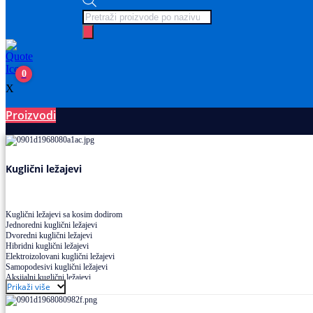
Products
search
0
X
Proizvodi
Ležajevi
Kuglični ležajevi
Kuglični ležajevi sa kosim dodirom
Jednoredni kuglični ležajevi
Dvoredni kuglični ležajevi
Hibridni kuglični ležajevi
Elektroizolovani kuglični ležajevi
Samopodesivi kuglični ležajevi
Aksijalni kuglični ležajevi
Prikaži više
Kuglični ležajevi od nerđajućeg čelika