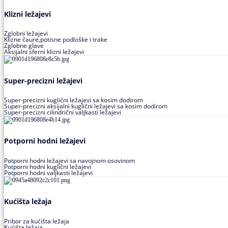
Klizni ležajevi
Zglobni ležajevi
Klizne čaure,potisne podloške i trake
Zglobne glave
Aksijalni sferni klizni ležajevi
Super-precizni ležajevi
Super-precizni kuglični ležajevi sa kosim dodirom
Super-precizni aksijalni kuglični ležajevi sa kosim dodirom
Super-precizni cilindrični valjkasti ležajevi
Potporni hodni ležajevi
Potporni hodni ležajevi sa navojnom osovinom
Potporni hodni kuglični ležajevi
Potporni hodni valjkasti ležajevi
Kućišta ležaja
Pribor za kućišta ležaja
Kućišta ležaja