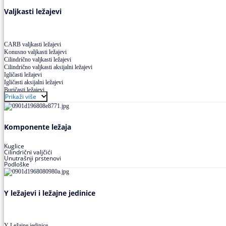
Valjkasti ležajevi
CARB valjkasti ležajevi
Konusno valjkasti ležajevi
Cilindrično valjkasti ležajevi
Cilindrično valjkasti aksijalni ležajevi
Igličasti ležajevi
Igličasti aksijalni ležajevi
Buričasti ležajevi
Prikaži više
Buričasti zaptiveni ležajevi
Buričasti aksijalni ležajevi
Komponente ležaja
Kuglice
Cilindrični valjčići
Unutrašnji prstenovi
Podloške
Y ležajevi i ležajne jedinice
Y Ležajne jedinice