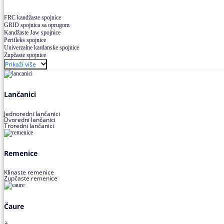
FRC kandžaste spojnice
GRID spojnica sa oprugom
Kandžaste Jaw spojnice
Perifleks spojnice
Univerzalne kardanske spojnice
Zupčaste spojnice
Prikaži više
Lančanici
Jednoredni lančanici
Dvoredni lančanici
Troredni lančanici
Remenice
Klinaste remenice
Zupčaste remenice
Čaure