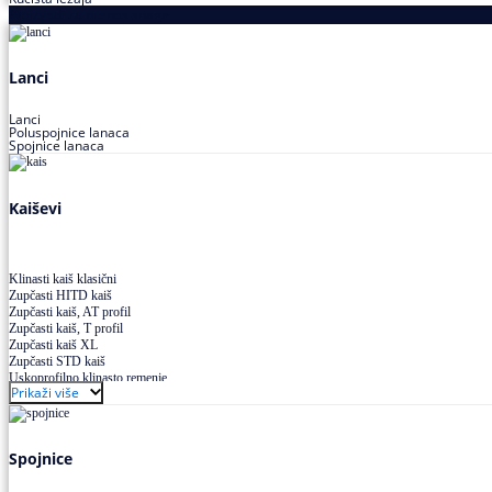
Proizvodi za prenos snage
Lanci
Lanci
Poluspojnice lanaca
Spojnice lanaca
Kaiševi
Klinasti kaiš klasični
Zupčasti HITD kaiš
Zupčasti kaiš, AT profil
Zupčasti kaiš, T profil
Zupčasti kaiš XL
Zupčasti STD kaiš
Uskoprofilno klinasto remenje
Prikaži više
Uskoprofilno klinasto remenje spojeno
Uskoprofilno klinasto remenje XP extra power
Višekanalno remenje PJ,PK
Spojnice