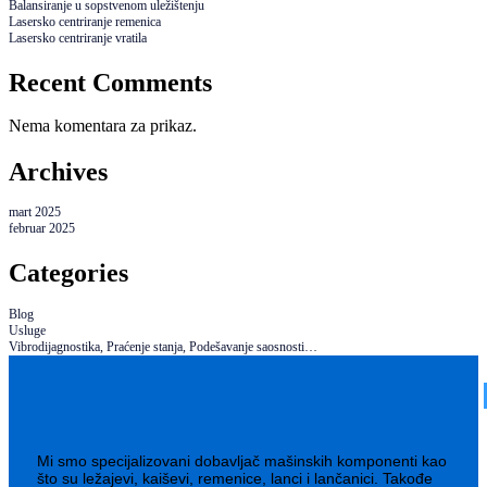
Balansiranje u sopstvenom uležištenju
Lasersko centriranje remenica
Lasersko centriranje vratila
Recent Comments
Nema komentara za prikaz.
Archives
mart 2025
februar 2025
Categories
Blog
Usluge
Vibrodijagnostika, Praćenje stanja, Podešavanje saosnosti…
Mi smo specijalizovani dobavljač mašinskih komponenti kao
što su ležajevi, kaiševi, remenice, lanci i lančanici. Takođe