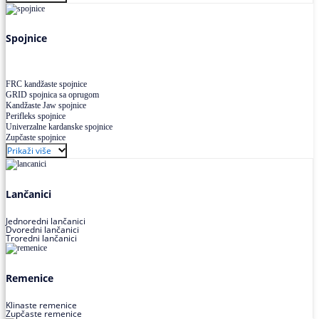
Uskoprofilno klinasto remenje XP extra power
Višekanalno remenje PJ,PK
Spojnice
FRC kandžaste spojnice
GRID spojnica sa oprugom
Kandžaste Jaw spojnice
Perifleks spojnice
Univerzalne kardanske spojnice
Zupčaste spojnice
Prikaži više
Lančanici
Jednoredni lančanici
Dvoredni lančanici
Troredni lančanici
Remenice
Klinaste remenice
Zupčaste remenice