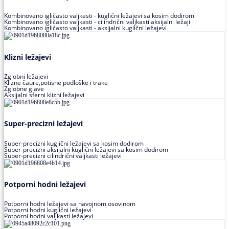
Kombinovano igličasto valjkasti - kuglični ležajevi sa kosim dodirom
Kombinovano igličasto valjkasti - cilindrični valjkasti aksijalni ležaji
Kombinovano igličasto valjkasti - aksijalni kuglični ležajevi
Klizni ležajevi
Zglobni ležajevi
Klizne čaure,potisne podloške i trake
Zglobne glave
Aksijalni sferni klizni ležajevi
Super-precizni ležajevi
Super-precizni kuglični ležajevi sa kosim dodirom
Super-precizni aksijalni kuglični ležajevi sa kosim dodirom
Super-precizni cilindrični valjkasti ležajevi
Potporni hodni ležajevi
Potporni hodni ležajevi sa navojnom osovinom
Potporni hodni kuglični ležajevi
Potporni hodni valjkasti ležajevi