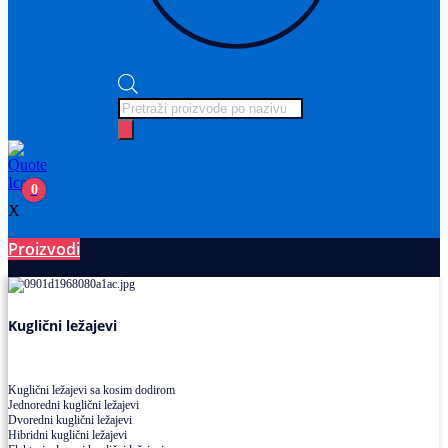
Products
search
0
X
Proizvodi
Ležajevi
Kuglični ležajevi
Kuglični ležajevi sa kosim dodirom
Jednoredni kuglični ležajevi
Dvoredni kuglični ležajevi
Hibridni kuglični ležajevi