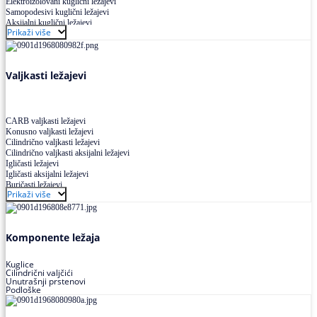
Elektroizolovani kuglični ležajevi
Samopodesivi kuglični ležajevi
Aksijalni kuglični ležajevi
Prikaži više
Kuglični ležajevi od nerđajućeg čelika
Valjkasti ležajevi
CARB valjkasti ležajevi
Konusno valjkasti ležajevi
Cilindrično valjkasti ležajevi
Cilindrično valjkasti aksijalni ležajevi
Igličasti ležajevi
Igličasti aksijalni ležajevi
Buričasti ležajevi
Prikaži više
Buričasti zaptiveni ležajevi
Buričasti aksijalni ležajevi
Komponente ležaja
Kuglice
Cilindrični valjčići
Unutrašnji prstenovi
Podloške