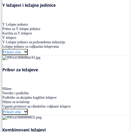
Y ležajevi i ležajne jedinice
Y Ležajne jedinice
Pribor za Y ležajne jedinice
Kućišta za Y ležajeve
Y ležajevi
Y Ležajne jedinice za prehrambenu industriju
Ležajne jedinice sa valjkastim ležajevima
Prikaži više
Pribor za ležajeve
Hilzne
Navrtke i podloške
Podloške za aksijalne kuglične ležajeve
Hilzne za izvlačenje
Ugaoni prstenovi za cilindrično valjkaste ležajeve
Prikaži više
Kombinovani ležajevi