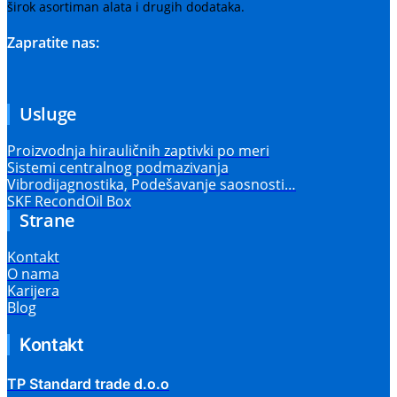
širok asortiman alata i drugih dodataka.
Zapratite nas:
Usluge
Proizvodnja hirauličnih zaptivki po meri
Sistemi centralnog podmazivanja
Vibrodijagnostika, Podešavanje saosnosti…
SKF RecondOil Box
Strane
Kontakt
O nama
Karijera
Blog
Kontakt
TP Standard trade d.o.o