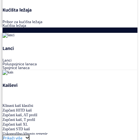
Kućišta ležaja
Pribor za kućišta ležaja
Kućišta ležaja
Proizvodi za prenos snage
Lanci
Lanci
Poluspojnice lanaca
Spojnice lanaca
Kaiševi
Klinasti kaiš klasični
Zupčasti HITD kaiš
Zupčasti kaiš, AT profil
Zupčasti kaiš, T profil
Zupčasti kaiš XL
Zupčasti STD kaiš
Uskoprofilno klinasto remenje
Prikaži više
Uskoprofilno klinasto remenje spojeno