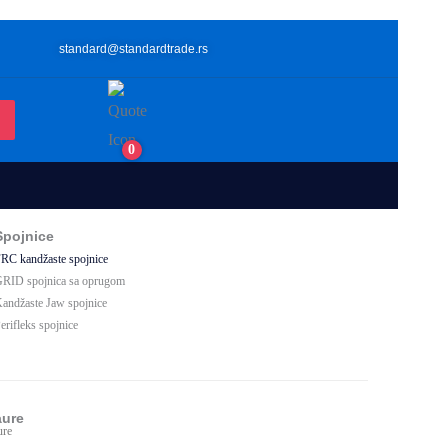
standard@standardtrade.rs
0
Spojnice
RC kandžaste spojnice
RID spojnica sa oprugom
andžaste Jaw spojnice
erifleks spojnice
aži više
ure
ure