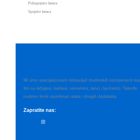
Poluspojnice lanaca
Spojnice lanaca
Mi smo specijalizovani dobavljač mašinskih komponenti ka
što su ležajevi, kaiševi, remenice, lanci i lančanici. Takođe
nudimo širok asortiman alata i drugih dodataka.
Zapratite nas: