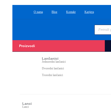
O nama
Blog
Kontakt
Karijera
Proizvodi
Lančanici
Jednoredni lančanici
Dvoredni lančanici
Troredni lančanici
Lanci
Lanci