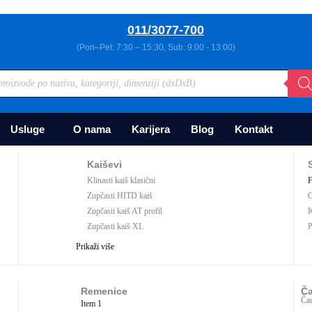
011/3077-700
(Pon–Pet: 7:30 – 15:30, Sub: 9:00 - 13:00)
Usluge
O nama
Karijera
Blog
Kontakt
Kaiševi
Klinasti kaiš klasični
F
Zupčasti HITD kaiš
G
Zupčasti kaiš AT profil
K
Zupčasti kaiš XL
P
Prikaži više
Prik
Remenice
Ča
Ča
Item 1