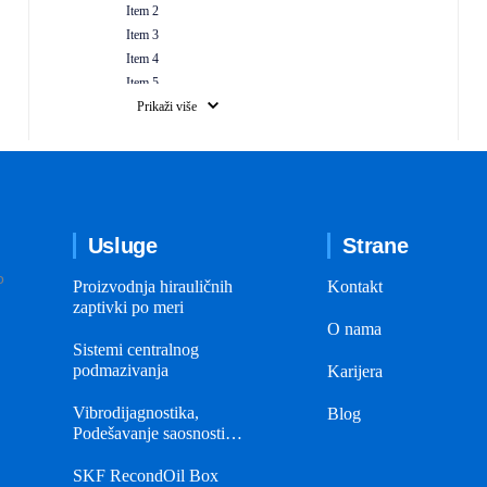
Item 2
Item 3
Item 4
Item 5
Item 6
Prikaži više
Item 7
Item 8
Item 1
Item 2
Item 3
Usluge
Strane
Item 4
o
Proizvodnja hirauličnih
Kontakt
zaptivki po meri
O nama
Sistemi centralnog
podmazivanja
Karijera
Vibrodijagnostika,
Blog
Podešavanje saosnosti…
SKF RecondOil Box