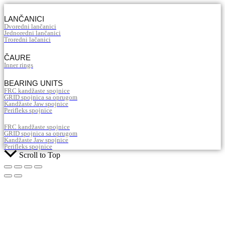
LANČANICI
Dvoredni lančanici
Jednoredni lančanici
Troredni lačanici
ČAURE
Inner rings
BEARING UNITS
FRC kandžaste spojnice
GRID spojnica sa oprugom
Kandžaste Jaw spojnice
Perifleks spojnice
FRC kandžaste spojnice
GRID spojnica sa oprugom
Kandžaste Jaw spojnice
Perifleks spojnice
Scroll to Top